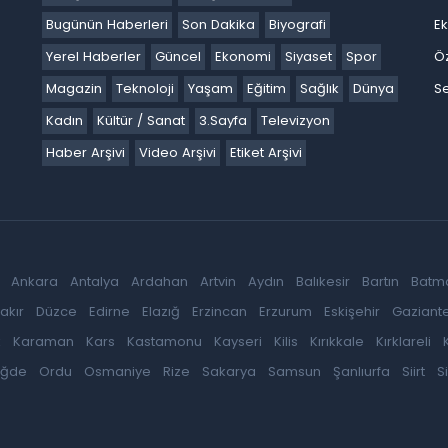
Bugünün Haberleri
Son Dakika
Biyografi
E
Yerel Haberler
Güncel
Ekonomi
Siyaset
Spor
Ö
Magazin
Teknoloji
Yaşam
Eğitim
Sağlık
Dünya
Se
Kadın
Kültür / Sanat
3.Sayfa
Televizyon
Haber Arşivi
Video Arşivi
Etiket Arşivi
Ankara
Antalya
Ardahan
Artvin
Aydın
Balıkesir
Bartın
Batm
akır
Düzce
Edirne
Elazığ
Erzincan
Erzurum
Eskişehir
Gaziant
k
Karaman
Kars
Kastamonu
Kayseri
Kilis
Kırıkkale
Kırklareli
iğde
Ordu
Osmaniye
Rize
Sakarya
Samsun
Şanlıurfa
Siirt
S