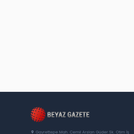
Gayrettepe Mah. Cemil Arslan Güder Sk. Otim İş