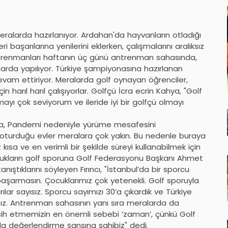
ralarda hazırlanıyor. Ardahan'da hayvanların otladığı
 başarılarına yenilerini eklerken, çalışmalarını aralıksız
trenmanları haftanın üç günü antrenman sahasında,
larda yapılıyor. Türkiye şampiyonasına hazırlanan
vam ettiriyor. Meralarda golf oynayan öğrenciler,
in harıl harıl çalışıyorlar. Golfçü İcra ecrin Kahya, "Golf
ı çok seviyorum ve ileride iyi bir golfçü olmayı
ada, Pandemi nedeniyle yürüme mesafesini
ın oturduğu evler meralara çok yakın. Bu nedenle buraya
kısa ve en verimli bir şekilde süreyi kullanabilmek için
 Çocukların golf sporuna Golf Federasyonu Başkanı Ahmet
ştıklarını söyleyen Fırıncı, "İstanbul’da bir sporcu
 başarmasın. Çocuklarımız çok yetenekli. Golf sporuyla
ılar sayısız. Sporcu sayımızı 30’a çıkardık ve Türkiye
ız. Antrenman sahasının yanı sıra meralarda da
ercih etmemizin en önemli sebebi ‘zaman’, çünkü Golf
ada değerlendirme şansına sahibiz" dedi.