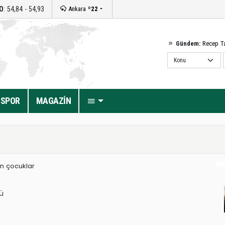
O
: 54,84 - 54,93
Ankara
º22
Gündem:
Recep T
SPOR
MAGAZİN
n çocuklar
ü