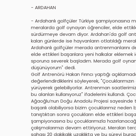
- ARDAHAN
- Ardahanlı golfçüler Türkiye şampiyonasına me
meralarda golf oynayan öğrenciler, elde ettikleri
sürdürmeye devam diyor. Ardahan'da golf an
kalan günlerde ise hayvanların otlatıldığı mera
Ardahanlı golfçüler merada antrenmanlarını de
elde ettikleri başarılara yeni halkalar eklemek iç
sporuna severek başladım. Merada golf oynamay
düşünüyorum" dedi.
Golf Antrenörü Hakan Fırıncı yaptığı açıklam
değerlendirdiklerini söyleyerek, "Çocuklarımız
yürüyerek gelebiliyorlar. Antrenman saatlerimiz 
bu alanları kullanıyoruz" ifadelerini kullandı.
Ağaoğlu’nun Doğu Anadolu Projesi sayesinde tanı
başarılı olabiliyorsa bizim çocuklarımız neden
tanıştıktan sonra çocukların elde ettikleri başar
şampiyonasına bu çocuklarımızla hazırlanacağ
çalışmalarımızı devam ettiriyoruz. Meraları t
sahası 20 dakikalık uzaklıkta ve bu süreyi bur