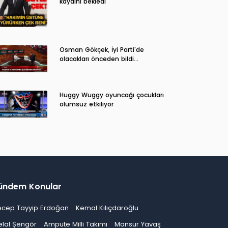
kaydını bekledi
Osman Gökçek, İyi Parti'de
olacakları önceden bildi...
Huggy Wuggy oyuncağı çocukları
olumsuz etkiliyor
ündem Konular
ecep Tayyip Erdoğan
Kemal Kılıçdaroğlu
elal Şengör
Ampute Milli Takımı
Mansur Yavaş