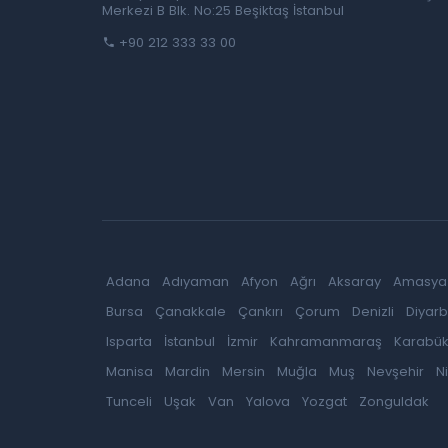
Merkezi B Blk. No:25 Beşiktaş İstanbul
+90 212 333 33 00
Adana
Adıyaman
Afyon
Ağrı
Aksaray
Amasya
Bursa
Çanakkale
Çankırı
Çorum
Denizli
Diyarb
Isparta
İstanbul
İzmir
Kahramanmaraş
Karabü
Manisa
Mardin
Mersin
Muğla
Muş
Nevşehir
N
Tunceli
Uşak
Van
Yalova
Yozgat
Zonguldak