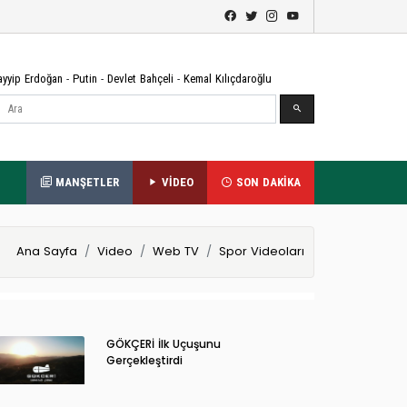
ayyip Erdoğan
-
Putin
-
Devlet Bahçeli
-
Kemal Kılıçdaroğlu
Ara
MANŞETLER
VİDEO
SON DAKİKA
Ana Sayfa
Video
Web TV
Spor Videoları
GÖKÇERİ İlk Uçuşunu
Gerçekleştirdi