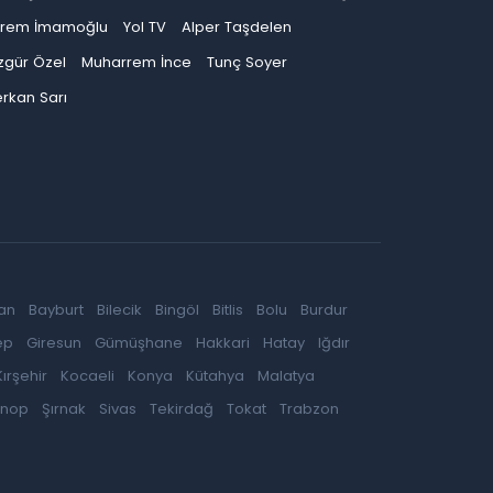
krem İmamoğlu
Yol TV
Alper Taşdelen
zgür Özel
Muharrem İnce
Tunç Soyer
rkan Sarı
an
Bayburt
Bilecik
Bingöl
Bitlis
Bolu
Burdur
ep
Giresun
Gümüşhane
Hakkari
Hatay
Iğdır
Kırşehir
Kocaeli
Konya
Kütahya
Malatya
inop
Şırnak
Sivas
Tekirdağ
Tokat
Trabzon