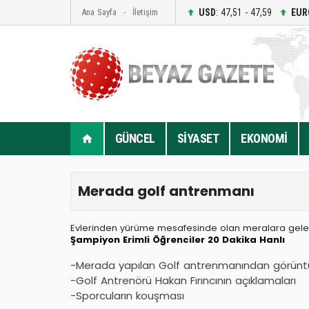
USD
: 47,51 - 47,59
EUR
Ana Sayfa
İletişim
GÜNCEL
SİYASET
EKONOMİ
Merada golf antrenmanı
Evlerinden yürüme mesafesinde olan meralara gele
Şampiyon
Erimli
Öğrenciler
20 Dakika
Hanlı
-Merada yapılan Golf antrenmanından görünt
-Golf Antrenörü Hakan Fırıncının açıklamaları
-Sporcuların kouşması