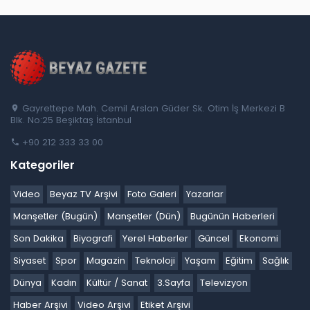
Gayrettepe Mah. Cemil Arslan Güder Sk. Otim İş Merkezi B
Blk. No:25 Beşiktaş İstanbul
+90 212 333 33 00
Kategoriler
Video
Beyaz TV Arşivi
Foto Galeri
Yazarlar
Manşetler (Bugün)
Manşetler (Dün)
Bugünün Haberleri
Son Dakika
Biyografi
Yerel Haberler
Güncel
Ekonomi
Siyaset
Spor
Magazin
Teknoloji
Yaşam
Eğitim
Sağlık
Dünya
Kadın
Kültür / Sanat
3.Sayfa
Televizyon
Haber Arşivi
Video Arşivi
Etiket Arşivi