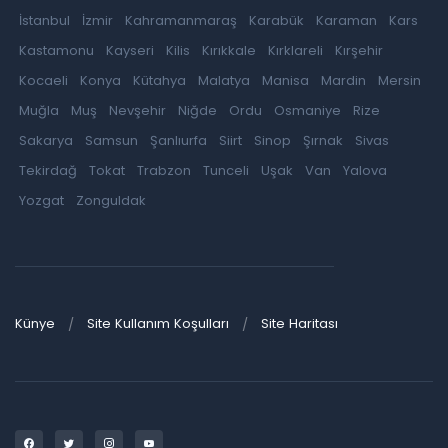
İstanbul
İzmir
Kahramanmaraş
Karabük
Karaman
Kars
Kastamonu
Kayseri
Kilis
Kırıkkale
Kırklareli
Kırşehir
Kocaeli
Konya
Kütahya
Malatya
Manisa
Mardin
Mersin
Muğla
Muş
Nevşehir
Niğde
Ordu
Osmaniye
Rize
Sakarya
Samsun
Şanlıurfa
Siirt
Sinop
Şırnak
Sivas
Tekirdağ
Tokat
Trabzon
Tunceli
Uşak
Van
Yalova
Yozgat
Zonguldak
Künye
Site Kullanım Koşulları
Site Haritası