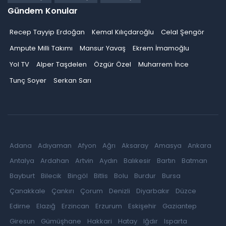
Gündem Konular
Recep Tayyip Erdoğan
Kemal Kılıçdaroğlu
Celal Şengör
Ampute Milli Takımı
Mansur Yavaş
Ekrem İmamoğlu
Yol TV
Alper Taşdelen
Özgür Özel
Muharrem İnce
Tunç Soyer
Serkan Sarı
Adana
Adıyaman
Afyon
Ağrı
Aksaray
Amasya
Ankara
Antalya
Ardahan
Artvin
Aydın
Balıkesir
Bartın
Batman
Bayburt
Bilecik
Bingöl
Bitlis
Bolu
Burdur
Bursa
Çanakkale
Çankırı
Çorum
Denizli
Diyarbakır
Düzce
Edirne
Elazığ
Erzincan
Erzurum
Eskişehir
Gaziantep
Giresun
Gümüşhane
Hakkari
Hatay
Iğdır
Isparta