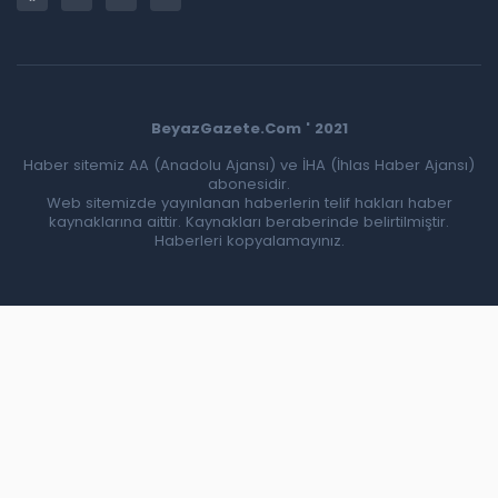
BeyazGazete.Com ' 2021
Haber sitemiz AA (Anadolu Ajansı) ve İHA (İhlas Haber Ajansı)
abonesidir.
Web sitemizde yayınlanan haberlerin telif hakları haber
kaynaklarına aittir. Kaynakları beraberinde belirtilmiştir.
Haberleri kopyalamayınız.