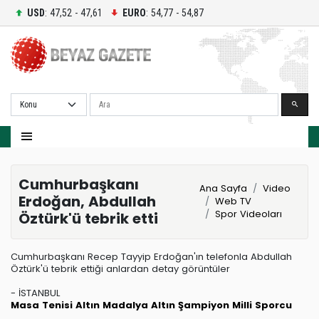
USD
: 47,52 - 47,61
EURO
: 54,77 - 54,87
Ara
Cumhurbaşkanı
Ana Sayfa
Video
Erdoğan, Abdullah
Web TV
Spor Videoları
Öztürk'ü tebrik etti
Cumhurbaşkanı Recep Tayyip Erdoğan'ın telefonla Abdullah
Öztürk'ü tebrik ettiği anlardan detay görüntüler
- İSTANBUL
Masa Tenisi
Altın Madalya
Altın
Şampiyon
Milli Sporcu