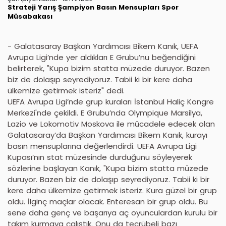
Strateji
Yarış
Şampiyon
Basın Mensupları
Spor
Müsabakası
- Galatasaray Başkan Yardımcısı Bikem Kanık, UEFA
Avrupa Ligi’nde yer aldıkları E Grubu’nu beğendiğini
belirterek, "Kupa bizim statta müzede duruyor. Bazen
biz de dolaşıp seyrediyoruz. Tabii ki bir kere daha
ülkemize getirmek isteriz" dedi.
UEFA Avrupa Ligi’nde grup kuraları İstanbul Haliç Kongre
Merkezi'nde çekildi. E Grubu’nda Olympique Marsilya,
Lazio ve Lokomotiv Moskova ile mücadele edecek olan
Galatasaray’da Başkan Yardımcısı Bikem Kanık, kurayı
basın mensuplarına değerlendirdi. UEFA Avrupa Ligi
Kupası’nın stat müzesinde durduğunu söyleyerek
sözlerine başlayan Kanık, "Kupa bizim statta müzede
duruyor. Bazen biz de dolaşıp seyrediyoruz. Tabii ki bir
kere daha ülkemize getirmek isteriz. Kura güzel bir grup
oldu. İlginç maçlar olacak. Enteresan bir grup oldu. Bu
sene daha genç ve başarıya aç oyunculardan kurulu bir
takım kurmaya çalıştık. Onu da tecrübeli bazı