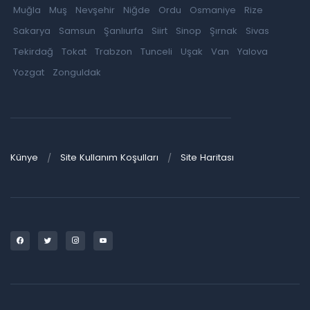
Muğla
Muş
Nevşehir
Niğde
Ordu
Osmaniye
Rize
Sakarya
Samsun
Şanlıurfa
Siirt
Sinop
Şırnak
Sivas
Tekirdağ
Tokat
Trabzon
Tunceli
Uşak
Van
Yalova
Yozgat
Zonguldak
Künye
Site Kullanım Koşulları
Site Haritası