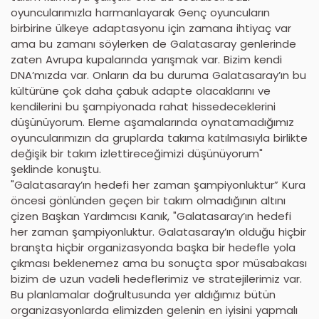
oyuncularımızla harmanlayarak Genç oyuncuların
birbirine ülkeye adaptasyonu için zamana ihtiyaç var
ama bu zamanı söylerken de Galatasaray genlerinde
zaten Avrupa kupalarında yarışmak var. Bizim kendi
DNA’mızda var. Onların da bu duruma Galatasaray’ın bu
kültürüne çok daha çabuk adapte olacaklarını ve
kendilerini bu şampiyonada rahat hissedeceklerini
düşünüyorum. Eleme aşamalarında oynatamadığımız
oyuncularımızın da gruplarda takıma katılmasıyla birlikte
değişik bir takım izlettireceğimizi düşünüyorum"
şeklinde konuştu.
"Galatasaray’ın hedefi her zaman şampiyonluktur” Kura
öncesi gönlünden geçen bir takım olmadığının altını
çizen Başkan Yardımcısı Kanık, "Galatasaray’ın hedefi
her zaman şampiyonluktur. Galatasaray’ın olduğu hiçbir
branşta hiçbir organizasyonda başka bir hedefle yola
çıkması beklenemez ama bu sonuçta spor müsabakası
bizim de uzun vadeli hedeflerimiz ve stratejilerimiz var.
Bu planlamalar doğrultusunda yer aldığımız bütün
organizasyonlarda elimizden gelenin en iyisini yapmalı