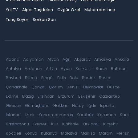
Yol TV
Alper Taşdelen
Özgür Özel
Muharrem İnce
Tunç Soyer
Serkan Sarı
Adana
Adıyaman
Afyon
Ağrı
Aksaray
Amasya
Ankara
Antalya
Ardahan
Artvin
Aydın
Balıkesir
Bartın
Batman
Bayburt
Bilecik
Bingöl
Bitlis
Bolu
Burdur
Bursa
Çanakkale
Çankırı
Çorum
Denizli
Diyarbakır
Düzce
Edirne
Elazığ
Erzincan
Erzurum
Eskişehir
Gaziantep
Giresun
Gümüşhane
Hakkari
Hatay
Iğdır
Isparta
İstanbul
İzmir
Kahramanmaraş
Karabük
Karaman
Kars
Kastamonu
Kayseri
Kilis
Kırıkkale
Kırklareli
Kırşehir
Kocaeli
Konya
Kütahya
Malatya
Manisa
Mardin
Mersin