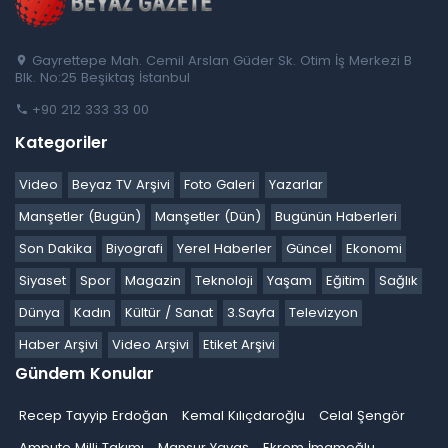
Gayrettepe Mah. Cemil Arslan Güder Sk. Otim İş Merkezi B
Blk. No:25 Beşiktaş İstanbul
+90 212 333 33 00
Kategoriler
Video
Beyaz TV Arşivi
Foto Galeri
Yazarlar
Manşetler (Bugün)
Manşetler (Dün)
Bugünün Haberleri
Son Dakika
Biyografi
Yerel Haberler
Güncel
Ekonomi
Siyaset
Spor
Magazin
Teknoloji
Yaşam
Eğitim
Sağlık
Dünya
Kadın
Kültür / Sanat
3.Sayfa
Televizyon
Haber Arşivi
Video Arşivi
Etiket Arşivi
Gündem Konular
Recep Tayyip Erdoğan
Kemal Kılıçdaroğlu
Celal Şengör
Ampute Milli Takımı
Mansur Yavaş
Ekrem İmamoğlu