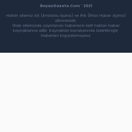
BeyazGazete.Com ' 2021
Haber sitemiz AA (Anadolu Ajansı) ve İHA (İhlas Haber Ajansı)
abonesidir.
Web sitemizde yayınlanan haberlerin telif hakları haber
kaynaklarına aittir. Kaynakları beraberinde belirtilmiştir.
Haberleri kopyalamayınız.