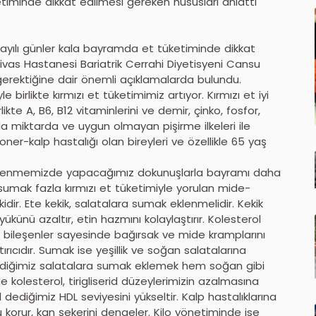
timinde dikkat edilmesi gereken hususları anlattı
ayılı günler kala bayramda et tüketiminde dikkat
ivas Hastanesi Bariatrik Cerrahi Diyetisyeni Cansu
gerektiğine dair önemli açıklamalarda bulundu.
birlikte kırmızı et tüketimimiz artıyor. Kırmızı et iyi
ikte A, B6, B12 vitaminlerini ve demir, çinko, fosfor,
zla miktarda ve uygun olmayan pişirme ilkeleri ile
ner-kalp hastalığı olan bireyleri ve özellikle 65 yaş
eslenmemizde yapacağımız dokunuşlarla bayramı daha
sumak fazla kırmızı et tüketimiyle yorulan mide-
dir. Ete kekik, salatalara sumak eklenmelidir. Kekik
 yükünü azaltır, etin hazmını kolaylaştırır. Kolesterol
eki bileşenler sayesinde bağırsak ve mide kramplarını
ştırıcıdır. Sumak ise yeşillik ve soğan salatalarına
erdiğimiz salatalara sumak eklemek hem soğan gibi
 kolesterol, tirigliserid düzeylerimizin azalmasına
dediğimiz HDL seviyesini yükseltir. Kalp hastalıklarına
 korur, kan şekerini dengeler. Kilo yönetiminde ise