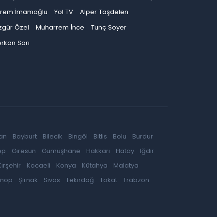
krem İmamoğlu
Yol TV
Alper Taşdelen
zgür Özel
Muharrem İnce
Tunç Soyer
rkan Sarı
an
Bayburt
Bilecik
Bingöl
Bitlis
Bolu
Burdur
ep
Giresun
Gümüşhane
Hakkari
Hatay
Iğdır
Kırşehir
Kocaeli
Konya
Kütahya
Malatya
inop
Şırnak
Sivas
Tekirdağ
Tokat
Trabzon