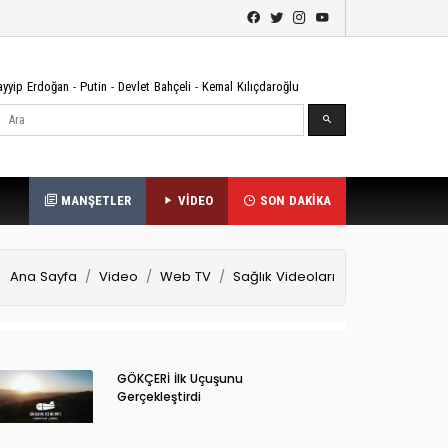
ayyip Erdoğan
-
Putin
-
Devlet Bahçeli
-
Kemal Kılıçdaroğlu
Ara
MANŞETLER
VİDEO
SON DAKİKA
Ana Sayfa
Video
Web TV
Sağlık Videoları
GÖKÇERİ İlk Uçuşunu
Gerçekleştirdi