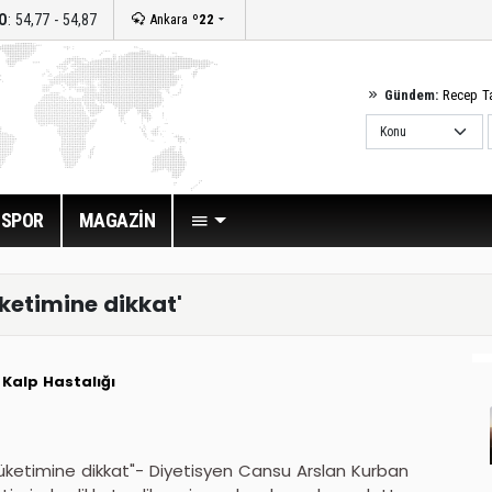
O
: 54,77 - 54,87
Ankara
º22
Gündem:
Recep T
SPOR
MAGAZİN
ketimine dikkat'
Kalp Hastalığı
üketimine dikkat"- Diyetisyen Cansu Arslan Kurban