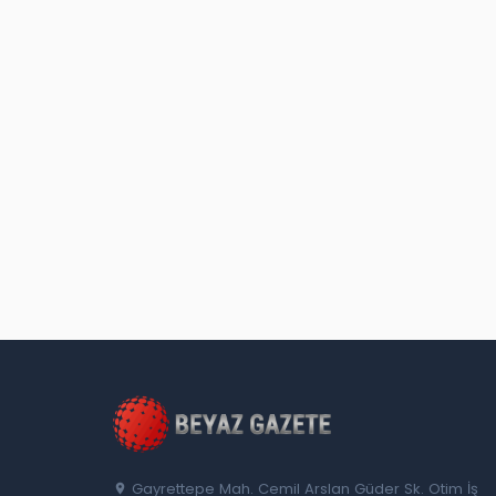
Gayrettepe Mah. Cemil Arslan Güder Sk. Otim İş