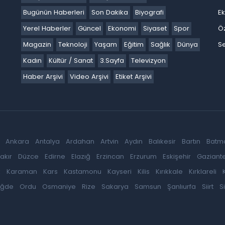
Bugünün Haberleri
Son Dakika
Biyografi
E
Yerel Haberler
Güncel
Ekonomi
Siyaset
Spor
Ö
Magazin
Teknoloji
Yaşam
Eğitim
Sağlık
Dünya
Se
Kadın
Kültür / Sanat
3.Sayfa
Televizyon
Haber Arşivi
Video Arşivi
Etiket Arşivi
Ankara
Antalya
Ardahan
Artvin
Aydın
Balıkesir
Bartın
Batm
akır
Düzce
Edirne
Elazığ
Erzincan
Erzurum
Eskişehir
Gaziant
k
Karaman
Kars
Kastamonu
Kayseri
Kilis
Kırıkkale
Kırklareli
iğde
Ordu
Osmaniye
Rize
Sakarya
Samsun
Şanlıurfa
Siirt
S