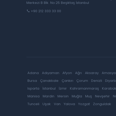
Merkezi B Blk. No:25 Beşiktaş İstanbul
+90 212 333 33 00
Adana
Adıyaman
Afyon
Ağrı
Aksaray
Amasya
Bursa
Çanakkale
Çankırı
Çorum
Denizli
Diyarb
Isparta
İstanbul
İzmir
Kahramanmaraş
Karabü
Manisa
Mardin
Mersin
Muğla
Muş
Nevşehir
N
Tunceli
Uşak
Van
Yalova
Yozgat
Zonguldak