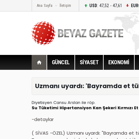
USD
: 47,52 - 47,61
EUR
Ana Sayfa
İletişim
GÜNCEL
SİYASET
EKONOMİ
Uzmanı uyardı: 'Bayramda et tü
Diyetisyen Cansu Arslan ile röp.
Su Tüketimi
Hipertansiyon
Kan Şekeri
Kırmızı Et
-detaylar
( SİVAS -ÖZEL) Uzmanı uyardı: "Bayramda et t