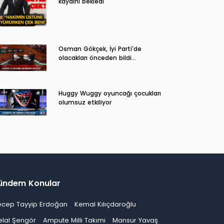
kaydını bekledi
Osman Gökçek, İyi Parti'de
olacakları önceden bildi...
Huggy Wuggy oyuncağı çocukları
olumsuz etkiliyor
ündem Konular
ecep Tayyip Erdoğan
Kemal Kılıçdaroğlu
elal Şengör
Ampute Milli Takımı
Mansur Yavaş