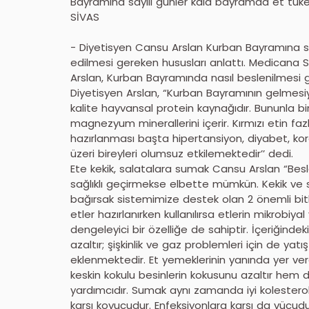
Bayramına sayılı günler kala bayramda et tüke
SİVAS
- Diyetisyen Cansu Arslan Kurban Bayramına s
edilmesi gereken hususları anlattı. Medicana S
Arslan, Kurban Bayramında nasıl beslenilmesi 
Diyetisyen Arslan, “Kurban Bayramının gelmesiyle 
kalite hayvansal protein kaynağıdır. Bununla birl
magnezyum minerallerini içerir. Kırmızı etin fa
hazırlanması başta hipertansiyon, diyabet, koro
üzeri bireyleri olumsuz etkilemektedir’’ dedi.
Ete kekik, salatalara sumak Cansu Arslan “B
sağlıklı geçirmekse elbette mümkün. Kekik ve 
bağırsak sistemimize destek olan 2 önemli bitki
etler hazırlanırken kullanılırsa etlerin mikrobiyal
dengeleyici bir özelliğe de sahiptir. İçeriğind
azaltır; şişkinlik ve gaz problemleri için de yatı
eklenmektedir. Et yemeklerinin yanında yer v
keskin kokulu besinlerin kokusunu azaltır hem de
yardımcıdır. Sumak aynı zamanda iyi kolesterol 
karşı koyucudur. Enfeksiyonlara karşı da vücudu