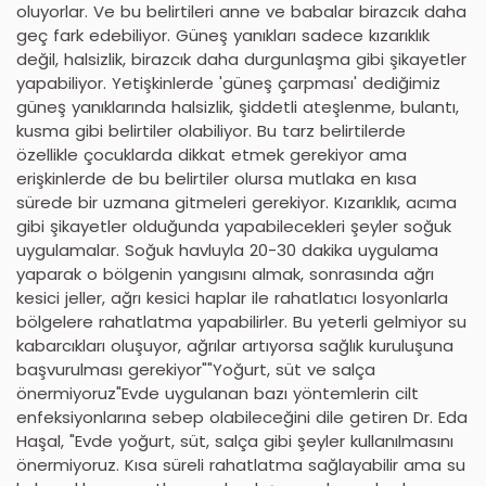
oluyorlar. Ve bu belirtileri anne ve babalar birazcık daha
geç fark edebiliyor. Güneş yanıkları sadece kızarıklık
değil, halsizlik, birazcık daha durgunlaşma gibi şikayetler
yapabiliyor. Yetişkinlerde 'güneş çarpması' dediğimiz
güneş yanıklarında halsizlik, şiddetli ateşlenme, bulantı,
kusma gibi belirtiler olabiliyor. Bu tarz belirtilerde
özellikle çocuklarda dikkat etmek gerekiyor ama
erişkinlerde de bu belirtiler olursa mutlaka en kısa
sürede bir uzmana gitmeleri gerekiyor. Kızarıklık, acıma
gibi şikayetler olduğunda yapabilecekleri şeyler soğuk
uygulamalar. Soğuk havluyla 20-30 dakika uygulama
yaparak o bölgenin yangısını almak, sonrasında ağrı
kesici jeller, ağrı kesici haplar ile rahatlatıcı losyonlarla
bölgelere rahatlatma yapabilirler. Bu yeterli gelmiyor su
kabarcıkları oluşuyor, ağrılar artıyorsa sağlık kuruluşuna
başvurulması gerekiyor""Yoğurt, süt ve salça
önermiyoruz"Evde uygulanan bazı yöntemlerin cilt
enfeksiyonlarına sebep olabileceğini dile getiren Dr. Eda
Haşal, "Evde yoğurt, süt, salça gibi şeyler kullanılmasını
önermiyoruz. Kısa süreli rahatlatma sağlayabilir ama su