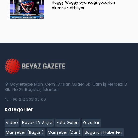
Huggy Wuggy oyuncağı çocukları
olumsuz etkiliyor
Gayrettepe Mah. Cemil Arslan Güder Sk. Otim İş Merkezi B
Blk. No:25 Beşiktaş İstanbul
+90 212 333 33 00
Kategoriler
Video
Beyaz TV Arşivi
Foto Galeri
Yazarlar
Manşetler (Bugün)
Manşetler (Dün)
Bugünün Haberleri