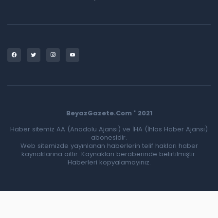
BeyazGazete.Com ' 2021
Haber sitemiz AA (Anadolu Ajansı) ve İHA (İhlas Haber Ajansı)
abonesidir.
Web sitemizde yayınlanan haberlerin telif hakları haber
kaynaklarına aittir. Kaynakları beraberinde belirtilmiştir.
Haberleri kopyalamayınız.