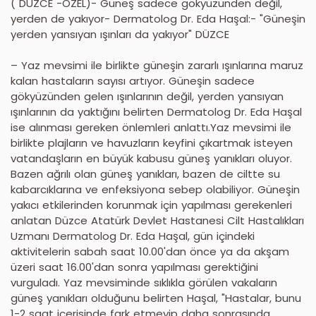
( DÜZCE -ÖZEL)- Güneş sadece gökyüzünden değil,
yerden de yakıyor- Dermatolog Dr. Eda Haşal:- "Güneşin
yerden yansıyan ışınları da yakıyor" DÜZCE
– Yaz mevsimi ile birlikte güneşin zararlı ışınlarına maruz
kalan hastaların sayısı artıyor. Güneşin sadece
gökyüzünden gelen ışınlarının değil, yerden yansıyan
ışınlarının da yaktığını belirten Dermatolog Dr. Eda Haşal
ise alınması gereken önlemleri anlattı.Yaz mevsimi ile
birlikte plajların ve havuzların keyfini çıkartmak isteyen
vatandaşların en büyük kabusu güneş yanıkları oluyor.
Bazen ağrılı olan güneş yanıkları, bazen de ciltte su
kabarcıklarına ve enfeksiyona sebep olabiliyor. Güneşin
yakıcı etkilerinden korunmak için yapılması gerekenleri
anlatan Düzce Atatürk Devlet Hastanesi Cilt Hastalıkları
Uzmanı Dermatolog Dr. Eda Haşal, gün içindeki
aktivitelerin sabah saat 10.00'dan önce ya da akşam
üzeri saat 16.00'dan sonra yapılması gerektiğini
vurguladı. Yaz mevsiminde sıklıkla görülen vakaların
güneş yanıkları olduğunu belirten Haşal, "Hastalar, bunu
1-2 saat içerisinde fark etmeyip daha sonrasında