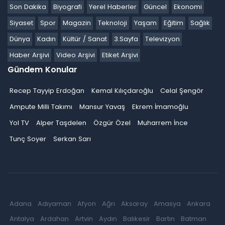
Son Dakika
Biyografi
Yerel Haberler
Güncel
Ekonomi
Siyaset
Spor
Magazin
Teknoloji
Yaşam
Eğitim
Sağlık
Dünya
Kadın
Kültür / Sanat
3.Sayfa
Televizyon
Haber Arşivi
Video Arşivi
Etiket Arşivi
Gündem Konular
Recep Tayyip Erdoğan
Kemal Kılıçdaroğlu
Celal Şengör
Ampute Milli Takımı
Mansur Yavaş
Ekrem İmamoğlu
Yol TV
Alper Taşdelen
Özgür Özel
Muharrem İnce
Tunç Soyer
Serkan Sarı
Adana
Adıyaman
Afyon
Ağrı
Aksaray
Amasya
Ankara
Antalya
Ardahan
Artvin
Aydın
Balıkesir
Bartın
Batman