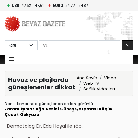
USD
: 47,52 - 47,61
EURO
: 54,77 - 54,87
Ara
Ana Sayfa
Video
Havuz ve plajlarda
Web TV
güneşlenenler dikkat
Sağlık Videoları
Deniz kenarında güneşlenenlerden görüntü
Zararlı İşınlar
Ağrı Kesici
Güneş Çarpması
Küçük
Çocuk
Gökyüzü
-Dermatolog Dr. Eda Haşal ile röp.