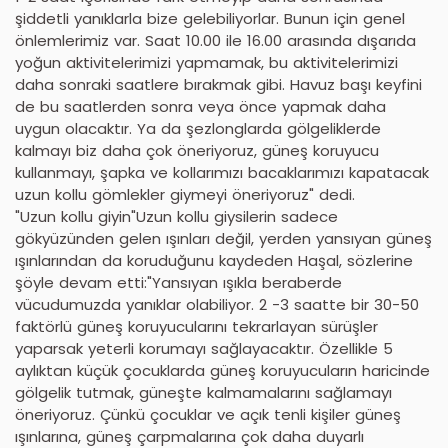
şiddetli yanıklarla bize gelebiliyorlar. Bunun için genel
önlemlerimiz var. Saat 10.00 ile 16.00 arasında dışarıda
yoğun aktivitelerimizi yapmamak, bu aktivitelerimizi
daha sonraki saatlere bırakmak gibi. Havuz başı keyfini
de bu saatlerden sonra veya önce yapmak daha
uygun olacaktır. Ya da şezlonglarda gölgeliklerde
kalmayı biz daha çok öneriyoruz, güneş koruyucu
kullanmayı, şapka ve kollarımızı bacaklarımızı kapatacak
uzun kollu gömlekler giymeyi öneriyoruz" dedi.
"Uzun kollu giyin"Uzun kollu giysilerin sadece
gökyüzünden gelen ışınları değil, yerden yansıyan güneş
ışınlarından da koruduğunu kaydeden Haşal, sözlerine
şöyle devam etti:"Yansıyan ışıkla beraberde
vücudumuzda yanıklar olabiliyor. 2 -3 saatte bir 30-50
faktörlü güneş koruyucularını tekrarlayan sürüşler
yaparsak yeterli korumayı sağlayacaktır. Özellikle 5
aylıktan küçük çocuklarda güneş koruyucuların haricinde
gölgelik tutmak, güneşte kalmamalarını sağlamayı
öneriyoruz. Çünkü çocuklar ve açık tenli kişiler güneş
ışınlarına, güneş çarpmalarına çok daha duyarlı