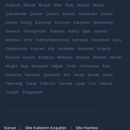
Bayburt
Bilecik
Bingöl
Bitlis
Bolu
Burdur
Bursa
Çanakkale
Çankırı
Çorum
Denizli
Diyarbakır
Düzce
Edirne
Elazığ
Erzincan
Erzurum
Eskişehir
Gaziantep
Giresun
Gümüşhane
Hakkari
Hatay
Iğdır
Isparta
İstanbul
İzmir
Kahramanmaraş
Karabük
Karaman
Kars
Kastamonu
Kayseri
Kilis
Kırıkkale
Kırklareli
Kırşehir
Kocaeli
Konya
Kütahya
Malatya
Manisa
Mardin
Mersin
Muğla
Muş
Nevşehir
Niğde
Ordu
Osmaniye
Rize
Sakarya
Samsun
Şanlıurfa
Siirt
Sinop
Şırnak
Sivas
Tekirdağ
Tokat
Trabzon
Tunceli
Uşak
Van
Yalova
Yozgat
Zonguldak
Künye
Site Kullanım Koşulları
Site Haritası