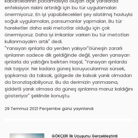
kabarcıklarının patlamasıyla oluşan açık yaralarda
enfeksiyon riskini artırdığı için bu tür uygulamaları
önermiyoruz. En iyi yapabilecekleri şey ıslatılmış havluyla
soğuk uygulamaları, pansumanlar yapmaları. Bu tür
hareketler daha eski metotlar olduğu için çok
önermiyoruz. Daha iyi imkanlar varken bu tür metotları
kullanmayalım artık" dedi.
"Yansıyan ışınlarla da yerden yakıyor"Güneşin zararlı
ışınlarının sadece dik geldiğinde değil, yerden yansıyan
ışınlarla da yaktığını belirten Haşal, "Yansıyan ışınlarda
risk taşıyor. Ne kadara güneş koruyucularımızı sürsek,
şapkamızı da taksak, gölgede de kalsak yanık olmadan
da bronzlaşabiliyoruz. Bu da derimizin yanmasına,
şiddetli yanık olmasa da güneş ışınlarına maruz kaldığını
gösteriyor" şeklinde konuştu.
29 Temmuz 2021 Perşembe günü yayınlandı
GÖKÇERİ İlk Uçuşunu Gerçekleştirdi