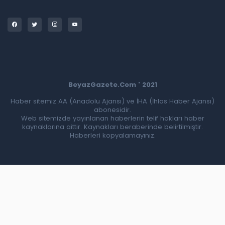
BeyazGazete.Com ' 2021
Haber sitemiz AA (Anadolu Ajansı) ve İHA (İhlas Haber Ajansı)
abonesidir.
Web sitemizde yayınlanan haberlerin telif hakları haber
kaynaklarına aittir. Kaynakları beraberinde belirtilmiştir.
Haberleri kopyalamayınız.