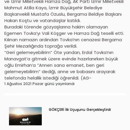
ve İzmir Milletvekili Hamza Dağ, AK Parti İzmir Milletvekili
Mahmut Atilla Kaya, İzmir Büyükşehir Belediye
Başkanvekili Mustafa Özuslu, Bergama Beldiye Başkanı
Hakan Koştu ve vatandaşlar katıldı.
Buradaki törende gözyaşlarına hakim olamayan
Egemen Tovka’yı Vali Köşger ve Hamza Dağ teselli etti.
Kılınan namazın ardından Tovka’nın cenazesi Bergama
Şehir Mezarlığında toprağa verildi.
“Geri gelemeyebilirim” Öte yandan, Erdal Tovka’nın
Manavgat’a gitmek üzere evinde hazırlanırken büyük
oğlu Emirhan’a “Annen sana emanet, ben geri
gelemeyebilirim” dediği, anne ve babasını arayarak
telefonda helallik istediği öğrenildi. (AG-
1 Ağustos 2021 Pazar günü yayınlandı
GÖKÇERİ İlk Uçuşunu Gerçekleştirdi