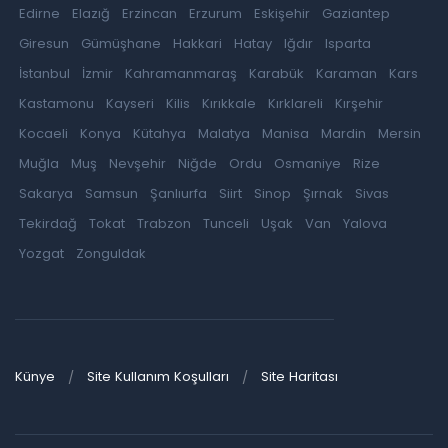
Edirne
Elazığ
Erzincan
Erzurum
Eskişehir
Gaziantep
Giresun
Gümüşhane
Hakkari
Hatay
Iğdır
Isparta
İstanbul
İzmir
Kahramanmaraş
Karabük
Karaman
Kars
Kastamonu
Kayseri
Kilis
Kırıkkale
Kırklareli
Kırşehir
Kocaeli
Konya
Kütahya
Malatya
Manisa
Mardin
Mersin
Muğla
Muş
Nevşehir
Niğde
Ordu
Osmaniye
Rize
Sakarya
Samsun
Şanlıurfa
Siirt
Sinop
Şırnak
Sivas
Tekirdağ
Tokat
Trabzon
Tunceli
Uşak
Van
Yalova
Yozgat
Zonguldak
Künye
Site Kullanım Koşulları
Site Haritası