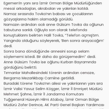
Egemen’in yanı sıra İzmir Orman Bölge Müdürlüğünden
mesai arkadaşları, akrabaları ve yakınları katıldı.
Namaz sırasında Tovka’nın babası ve çocuklarının
gözyaşlarına hakim olamadığı görüldü.
Namazın ardından acılı anne Gülsüm Tovka da oğlunun
tabutuna sarıldı. Oğluyla son olarak telefonda
konuştuklarını belirten Halil Tovka, “Telefon açmıştım.
Yangında olduğunu söyleyerek, ‘Ben sonra arayacağım’
dedi.
Sonra bana döndüğünde annesini sorup selam
söylememi istedi. Bir daha da görüşemedim” dedi.
Anne Gülsüm Tovka ise oğlunu Kurban Bayramında
gördüğünü belirtti.
Tırmanlar Mahallesindeki törenin ardından cenaze,
Bergama Mezarlıkbaşı Camiine getirildi.
Buradaki törene Tovka’nın ailesi ve yakınlarının yanı sıra
İzmir Valisi Yavuz Selim Köşger, İzmir İl Emniyet Müdürü
Mehmet Şahne, İzmir İl Jandarma Komutanı
Tuğgeneral Hüseyin Hilmi Atabay, İzmir Orman Bölge
Müdürü Zafer Derince, AK Parti Genel Başkan Yardımcısı