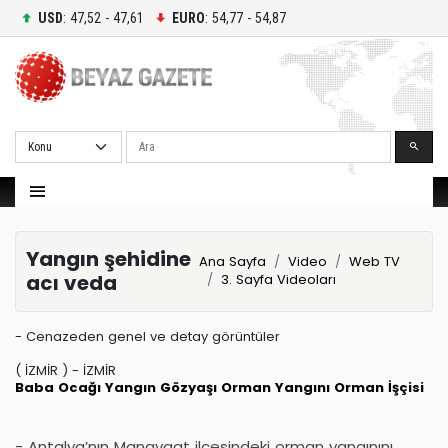
USD
: 47,52 - 47,61
EURO
: 54,77 - 54,87
Ara
Yangın şehidine
Ana Sayfa
Video
Web TV
acı veda
3. Sayfa Videoları
- Cenazeden genel ve detay görüntüler
( İZMİR ) - İZMİR
Baba Ocağı
Yangın
Gözyaşı
Orman Yangını
Orman İşçisi
- Antalya’nın Manavgat ilçesindeki orman yangınını