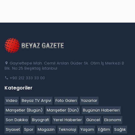
Gayrettepe Mah. Cemil Arslan Güder Sk. Otim İş Merkezi B
Blk. No:25 Beşiktaş İstanbul
+90 212 333 33 00
Kategoriler
Video
Beyaz TV Arşivi
Foto Galeri
Yazarlar
Manşetler (Bugün)
Manşetler (Dün)
Bugünün Haberleri
Son Dakika
Biyografi
Yerel Haberler
Güncel
Ekonomi
Siyaset
Spor
Magazin
Teknoloji
Yaşam
Eğitim
Sağlık