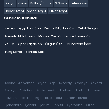
Dünya
Kadın
Kültür / Sanat
3.Sayfa
Televizyon
Haber Arşivi
Video Arşivi
Etiket Arşivi
Gündem Konular
Recep Tayyip Erdoğan
Kemal Kılıçdaroğlu
Celal Şengör
Ampute Milli Takımı
Mansur Yavaş
Ekrem İmamoğlu
Yol TV
Alper Taşdelen
Özgür Özel
Muharrem İnce
Tunç Soyer
Serkan Sarı
Adana
Adıyaman
Afyon
Ağrı
Aksaray
Amasya
Ankara
Antalya
Ardahan
Artvin
Aydın
Balıkesir
Bartın
Batman
Bayburt
Bilecik
Bingöl
Bitlis
Bolu
Burdur
Bursa
Çanakkale
Çankırı
Çorum
Denizli
Diyarbakır
Düzce