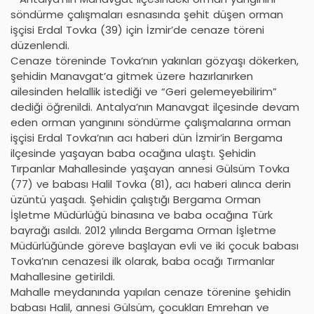
söndürme çalışmaları esnasında şehit düşen orman
işçisi Erdal Tovka (39) için İzmir’de cenaze töreni
düzenlendi.
Cenaze töreninde Tovka’nın yakınları gözyaşı dökerken,
şehidin Manavgat’a gitmek üzere hazırlanırken
ailesinden helallik istediği ve “Geri gelemeyebilirim”
dediği öğrenildi. Antalya’nın Manavgat ilçesinde devam
eden orman yangınını söndürme çalışmalarına orman
işçisi Erdal Tovka’nın acı haberi dün İzmir’in Bergama
ilçesinde yaşayan baba ocağına ulaştı. Şehidin
Tırpanlar Mahallesinde yaşayan annesi Gülsüm Tovka
(77) ve babası Halil Tovka (81), acı haberi alınca derin
üzüntü yaşadı. Şehidin çalıştığı Bergama Orman
İşletme Müdürlüğü binasına ve baba ocağına Türk
bayrağı asıldı. 2012 yılında Bergama Orman İşletme
Müdürlüğünde göreve başlayan evli ve iki çocuk babası
Tovka’nın cenazesi ilk olarak, baba ocağı Tırmanlar
Mahallesine getirildi.
Mahalle meydanında yapılan cenaze törenine şehidin
babası Halil, annesi Gülsüm, çocukları Emrehan ve