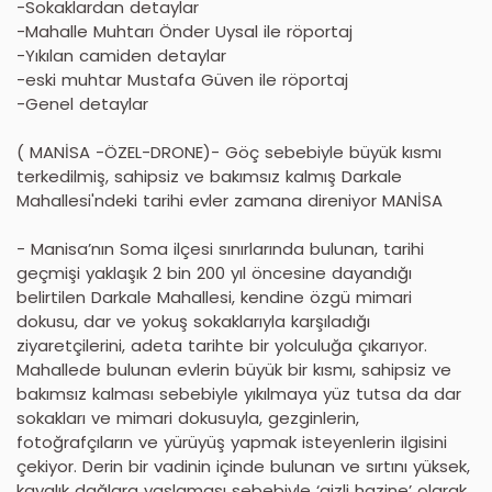
-Sokaklardan detaylar
-Mahalle Muhtarı Önder Uysal ile röportaj
-Yıkılan camiden detaylar
-eski muhtar Mustafa Güven ile röportaj
-Genel detaylar
( MANİSA -ÖZEL-DRONE)- Göç sebebiyle büyük kısmı
terkedilmiş, sahipsiz ve bakımsız kalmış Darkale
Mahallesi'ndeki tarihi evler zamana direniyor MANİSA
- Manisa’nın Soma ilçesi sınırlarında bulunan, tarihi
geçmişi yaklaşık 2 bin 200 yıl öncesine dayandığı
belirtilen Darkale Mahallesi, kendine özgü mimari
dokusu, dar ve yokuş sokaklarıyla karşıladığı
ziyaretçilerini, adeta tarihte bir yolculuğa çıkarıyor.
Mahallede bulunan evlerin büyük bir kısmı, sahipsiz ve
bakımsız kalması sebebiyle yıkılmaya yüz tutsa da dar
sokakları ve mimari dokusuyla, gezginlerin,
fotoğrafçıların ve yürüyüş yapmak isteyenlerin ilgisini
çekiyor. Derin bir vadinin içinde bulunan ve sırtını yüksek,
kayalık dağlara yaslaması sebebiyle ‘gizli hazine’ olarak