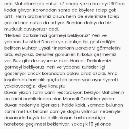
eski. Mahallemizde nüfus 77 ancak yazın bu sayı 130’lara
kadar çıkıyor. Koronadan sonra da köylere talep çok
arttı. Hem arazilerimiz olsun, hem de evlerimize talep
çok artınca nüfus da artıyor. Bundan dolayı da biz
mutluluk duyuyoruz” dedi.
“Herkesi Darkalemizi görmeyi bekliyoruz” Yerli ve
yabancı turistleri Darkale’ye oldukça ilgi gösterdiğini
belirten Muhtar Uysal, “İnsanların Darkale’yi görmelerini
arzu ediyoruz. Gelsinler görsünler. Kırkoluk çeşmemiz
var. Buz gibi de suyumuz akar. Herkesi Darkalemizi
görmeyi bekliyoruz. Yerli ve yabancı turistler ilgi
gösteriyor ancak koronadan dolayı biraz azaldı. Ama
inşallah bu hastalık geçtikten sonra yine aynı ziyareti
yakalayacağız” diye konuştu.
Duvarı yıkılan tarihi cami restorasyon bekliyor Mahallenin
en tarihi camilerinden olan Minareli Camii ise yıkılan
duvarı nedeniyle içler acısı halde kaldı. Yanında bulunan
tarihi metruk binanın camiye doğru yıkılması nedeniyle
duvarında büyük bir delik oluşan tarihi cami için
harekete geçilmesi bekleniyor. Yaklaşık 15 yıl önce