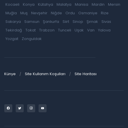
Kocaeli
Konya
Kütahya
Malatya
Manisa
Mardin
Mersin
Muğla
Muş
Nevşehir
Niğde
Ordu
Osmaniye
Rize
Sakarya
Samsun
Şanlıurfa
Siirt
Sinop
Şırnak
Sivas
Tekirdağ
Tokat
Trabzon
Tunceli
Uşak
Van
Yalova
Yozgat
Zonguldak
Künye
Site Kullanım Koşulları
Site Haritası