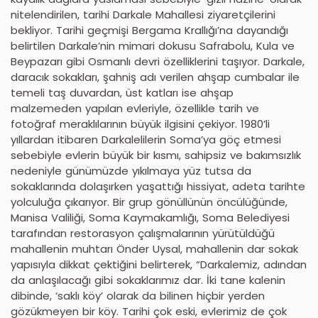
nitelendirilen, tarihi Darkale Mahallesi ziyaretçilerini
bekliyor. Tarihi geçmişi Bergama Krallığı’na dayandığı
belirtilen Darkale’nin mimari dokusu Safrabolu, Kula ve
Beypazarı gibi Osmanlı devri özelliklerini taşıyor. Darkale,
daracık sokakları, şahniş adı verilen ahşap cumbalar ile
temeli taş duvardan, üst katları ise ahşap
malzemeden yapılan evleriyle, özellikle tarih ve
fotoğraf meraklılarının büyük ilgisini çekiyor. 1980’li
yıllardan itibaren Darkalelilerin Soma’ya göç etmesi
sebebiyle evlerin büyük bir kısmı, sahipsiz ve bakımsızlık
nedeniyle günümüzde yıkılmaya yüz tutsa da
sokaklarında dolaşırken yaşattığı hissiyat, adeta tarihte
yolculuğa çıkarıyor. Bir grup gönüllünün öncülüğünde,
Manisa Valiliği, Soma Kaymakamlığı, Soma Belediyesi
tarafından restorasyon çalışmalarının yürütüldüğü
mahallenin muhtarı Önder Uysal, mahallenin dar sokak
yapısıyla dikkat çektiğini belirterek, “Darkalemiz, adından
da anlaşılacağı gibi sokaklarımız dar. İki tane kalenin
dibinde, ‘saklı köy’ olarak da bilinen hiçbir yerden
gözükmeyen bir köy. Tarihi çok eski, evlerimiz de çok