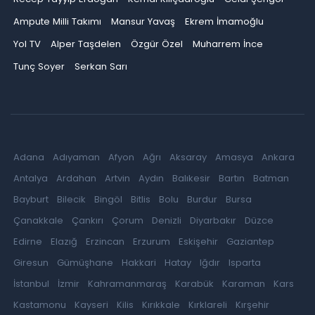
Ampute Milli Takımı
Mansur Yavaş
Ekrem İmamoğlu
Yol TV
Alper Taşdelen
Özgür Özel
Muharrem İnce
Tunç Soyer
Serkan Sarı
Adana
Adıyaman
Afyon
Ağrı
Aksaray
Amasya
Ankara
Antalya
Ardahan
Artvin
Aydın
Balıkesir
Bartın
Batman
Bayburt
Bilecik
Bingöl
Bitlis
Bolu
Burdur
Bursa
Çanakkale
Çankırı
Çorum
Denizli
Diyarbakır
Düzce
Edirne
Elazığ
Erzincan
Erzurum
Eskişehir
Gaziantep
Giresun
Gümüşhane
Hakkari
Hatay
Iğdır
Isparta
İstanbul
İzmir
Kahramanmaraş
Karabük
Karaman
Kars
Kastamonu
Kayseri
Kilis
Kırıkkale
Kırklareli
Kırşehir