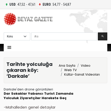
USD
: 47,52 - 47,61
EURO
: 54,77 - 54,87
Ara
Tarihte yolculuğa
Ana Sayfa
Video
çıkaran köy:
Web TV
Kültür-Sanat Videoları
‘Darkale’
Darkale'den drone görüntüleri
Dar Sokaklar
Yabancı Turist
Zamanda
Yolculuk
Ziyaretçiler
Harekete Geç
-Mahalleden genel detaylar