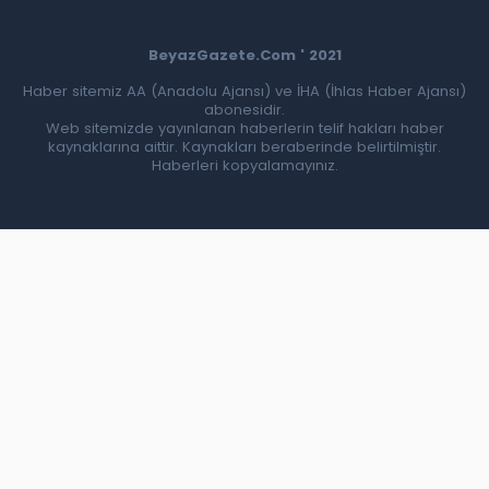
BeyazGazete.Com ' 2021
Haber sitemiz AA (Anadolu Ajansı) ve İHA (İhlas Haber Ajansı)
abonesidir.
Web sitemizde yayınlanan haberlerin telif hakları haber
kaynaklarına aittir. Kaynakları beraberinde belirtilmiştir.
Haberleri kopyalamayınız.