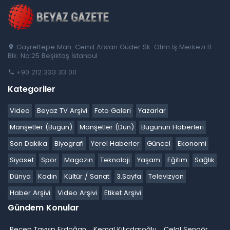
Gayrettepe Mah. Cemil Arslan Güder Sk. Otim İş Merkezi B
Blk. No:25 Beşiktaş İstanbul
+90 212 333 33 00
Kategoriler
Video
Beyaz TV Arşivi
Foto Galeri
Yazarlar
Manşetler (Bugün)
Manşetler (Dün)
Bugünün Haberleri
Son Dakika
Biyografi
Yerel Haberler
Güncel
Ekonomi
Siyaset
Spor
Magazin
Teknoloji
Yaşam
Eğitim
Sağlık
Dünya
Kadın
Kültür / Sanat
3.Sayfa
Televizyon
Haber Arşivi
Video Arşivi
Etiket Arşivi
Gündem Konular
Recep Tayyip Erdoğan
Kemal Kılıçdaroğlu
Celal Şengör