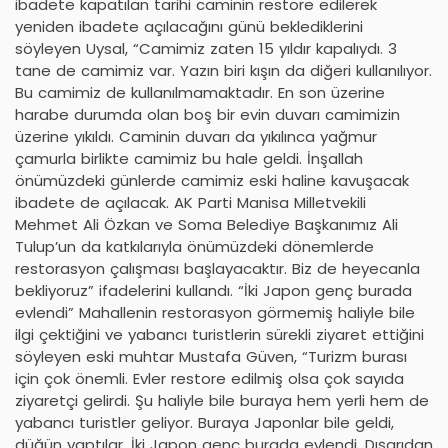
ibadete kapatılan tarihi caminin restore edilerek
yeniden ibadete açılacağını günü beklediklerini
söyleyen Uysal, “Camimiz zaten 15 yıldır kapalıydı. 3
tane de camimiz var. Yazın biri kışın da diğeri kullanılıyor.
Bu camimiz de kullanılmamaktadır. En son üzerine
harabe durumda olan boş bir evin duvarı camimizin
üzerine yıkıldı. Caminin duvarı da yıkılınca yağmur
çamurla birlikte camimiz bu hale geldi. İnşallah
önümüzdeki günlerde camimiz eski haline kavuşacak
ibadete de açılacak. AK Parti Manisa Milletvekili
Mehmet Ali Özkan ve Soma Belediye Başkanımız Ali
Tulup’un da katkılarıyla önümüzdeki dönemlerde
restorasyon çalışması başlayacaktır. Biz de heyecanla
bekliyoruz” ifadelerini kullandı. “İki Japon genç burada
evlendi” Mahallenin restorasyon görmemiş haliyle bile
ilgi çektiğini ve yabancı turistlerin sürekli ziyaret ettiğini
söyleyen eski muhtar Mustafa Güven, “Turizm burası
için çok önemli. Evler restore edilmiş olsa çok sayıda
ziyaretçi gelirdi. Şu haliyle bile buraya hem yerli hem de
yabancı turistler geliyor. Buraya Japonlar bile geldi,
düğün yaptılar. İki Japon genç burada evlendi. Dışarıdan