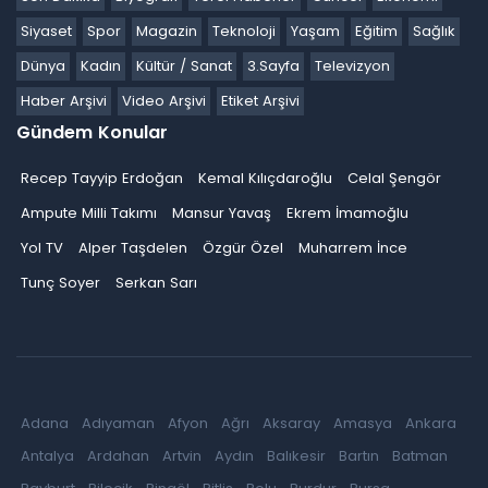
Siyaset
Spor
Magazin
Teknoloji
Yaşam
Eğitim
Sağlık
Dünya
Kadın
Kültür / Sanat
3.Sayfa
Televizyon
Haber Arşivi
Video Arşivi
Etiket Arşivi
Gündem Konular
Recep Tayyip Erdoğan
Kemal Kılıçdaroğlu
Celal Şengör
Ampute Milli Takımı
Mansur Yavaş
Ekrem İmamoğlu
Yol TV
Alper Taşdelen
Özgür Özel
Muharrem İnce
Tunç Soyer
Serkan Sarı
Adana
Adıyaman
Afyon
Ağrı
Aksaray
Amasya
Ankara
Antalya
Ardahan
Artvin
Aydın
Balıkesir
Bartın
Batman