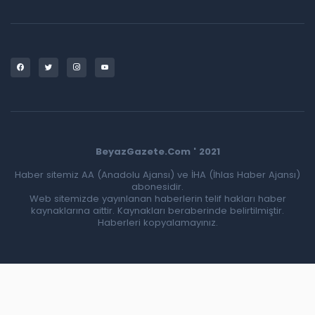
BeyazGazete.Com ' 2021
Haber sitemiz AA (Anadolu Ajansı) ve İHA (İhlas Haber Ajansı)
abonesidir.
Web sitemizde yayınlanan haberlerin telif hakları haber
kaynaklarına aittir. Kaynakları beraberinde belirtilmiştir.
Haberleri kopyalamayınız.