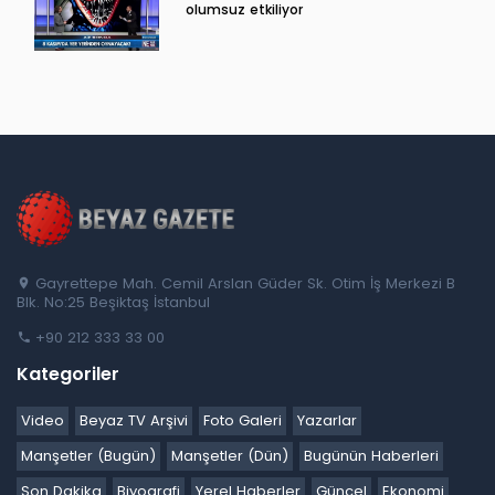
olumsuz etkiliyor
Gayrettepe Mah. Cemil Arslan Güder Sk. Otim İş Merkezi B
Blk. No:25 Beşiktaş İstanbul
+90 212 333 33 00
Kategoriler
Video
Beyaz TV Arşivi
Foto Galeri
Yazarlar
Manşetler (Bugün)
Manşetler (Dün)
Bugünün Haberleri
Son Dakika
Biyografi
Yerel Haberler
Güncel
Ekonomi