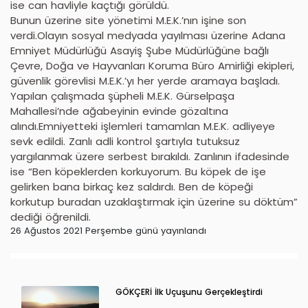
ise can havliyle kaçtığı görüldü.
Bunun üzerine site yönetimi M.E.K.’nın işine son
verdi.Olayın sosyal medyada yayılması üzerine Adana
Emniyet Müdürlüğü Asayiş Şube Müdürlüğüne bağlı
Çevre, Doğa ve Hayvanları Koruma Büro Amirliği ekipleri,
güvenlik görevlisi M.E.K.’yı her yerde aramaya başladı.
Yapılan çalışmada şüpheli M.E.K. Gürselpaşa
Mahallesi’nde ağabeyinin evinde gözaltına
alındı.Emniyetteki işlemleri tamamlan M.E.K. adliyeye
sevk edildi. Zanlı adli kontrol şartıyla tutuksuz
yargılanmak üzere serbest bırakıldı. Zanlının ifadesinde
ise “Ben köpeklerden korkuyorum. Bu köpek de işe
gelirken bana birkaç kez saldırdı. Ben de köpeği
korkutup buradan uzaklaştırmak için üzerine su döktüm”
dediği öğrenildi.
26 Ağustos 2021 Perşembe günü yayınlandı
GÖKÇERİ İlk Uçuşunu Gerçekleştirdi