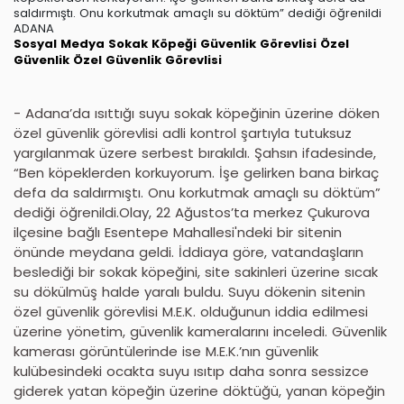
saldırmıştı. Onu korkutmak amaçlı su döktüm” dediği öğrenildi
ADANA
Sosyal Medya
Sokak Köpeği
Güvenlik Görevlisi
Özel
Güvenlik
Özel Güvenlik Görevlisi
- Adana’da ısıttığı suyu sokak köpeğinin üzerine döken
özel güvenlik görevlisi adli kontrol şartıyla tutuksuz
yargılanmak üzere serbest bırakıldı. Şahsın ifadesinde,
“Ben köpeklerden korkuyorum. İşe gelirken bana birkaç
defa da saldırmıştı. Onu korkutmak amaçlı su döktüm”
dediği öğrenildi.Olay, 22 Ağustos’ta merkez Çukurova
ilçesine bağlı Esentepe Mahallesi'ndeki bir sitenin
önünde meydana geldi. İddiaya göre, vatandaşların
beslediği bir sokak köpeğini, site sakinleri üzerine sıcak
su dökülmüş halde yaralı buldu. Suyu dökenin sitenin
özel güvenlik görevlisi M.E.K. olduğunun iddia edilmesi
üzerine yönetim, güvenlik kameralarını inceledi. Güvenlik
kamerası görüntülerinde ise M.E.K.’nın güvenlik
kulübesindeki ocakta suyu ısıtıp daha sonra sessizce
giderek yatan köpeğin üzerine döktüğü, yanan köpeğin