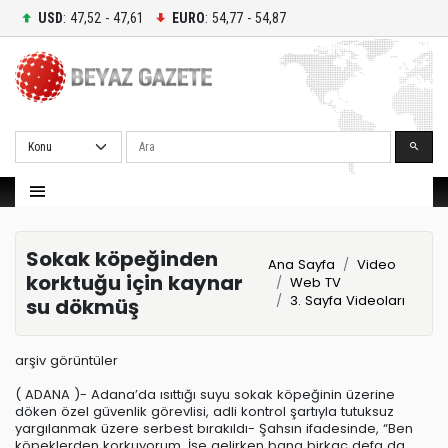
USD
: 47,52 - 47,61
EURO
: 54,77 - 54,87
Ara
Sokak köpeğinden
Ana Sayfa
Video
korktuğu için kaynar
Web TV
3. Sayfa Videoları
su dökmüş
arşiv görüntüler
( ADANA )- Adana’da ısıttığı suyu sokak köpeğinin üzerine
döken özel güvenlik görevlisi, adli kontrol şartıyla tutuksuz
yargılanmak üzere serbest bırakıldı- Şahsın ifadesinde, “Ben
köpeklerden korkuyorum. İşe gelirken bana birkaç defa da