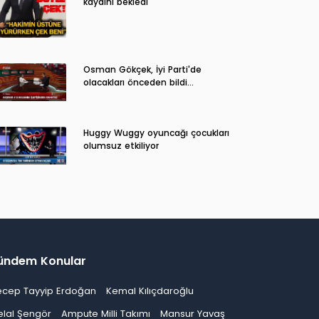
kaydını bekledi
Osman Gökçek, İyi Parti'de
olacakları önceden bildi...
Huggy Wuggy oyuncağı çocukları
olumsuz etkiliyor
ündem Konular
ecep Tayyip Erdoğan
Kemal Kılıçdaroğlu
elal Şengör
Ampute Milli Takımı
Mansur Yavaş