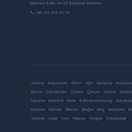
Merkezi B Blk. No:25 Beşiktaş İstanbul
+90 212 333 33 00
Adana
Adıyaman
Afyon
Ağrı
Aksaray
Amasya
Bursa
Çanakkale
Çankırı
Çorum
Denizli
Diyarb
Isparta
İstanbul
İzmir
Kahramanmaraş
Karabü
Manisa
Mardin
Mersin
Muğla
Muş
Nevşehir
N
Tunceli
Uşak
Van
Yalova
Yozgat
Zonguldak