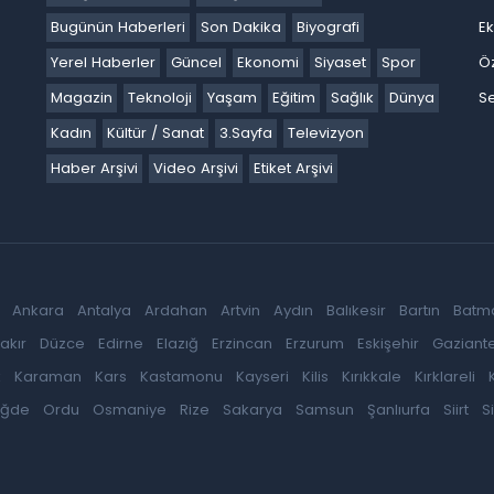
Bugünün Haberleri
Son Dakika
Biyografi
E
Yerel Haberler
Güncel
Ekonomi
Siyaset
Spor
Ö
Magazin
Teknoloji
Yaşam
Eğitim
Sağlık
Dünya
Se
Kadın
Kültür / Sanat
3.Sayfa
Televizyon
Haber Arşivi
Video Arşivi
Etiket Arşivi
Ankara
Antalya
Ardahan
Artvin
Aydın
Balıkesir
Bartın
Batm
akır
Düzce
Edirne
Elazığ
Erzincan
Erzurum
Eskişehir
Gaziant
k
Karaman
Kars
Kastamonu
Kayseri
Kilis
Kırıkkale
Kırklareli
iğde
Ordu
Osmaniye
Rize
Sakarya
Samsun
Şanlıurfa
Siirt
S