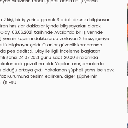
ayan hırsızların rahatlığı pes dedirtti- İş yerinin
n 2 kişi, bir iş yerine girerek 3 adet dizüstü bilgisayar
ren hırsızlar dakikalar içinde bilgisayarları alarak
lay, 03.06.2021 tarihinde Avcılar‘da bir iş yerinde
yerinin kapısını dakikalarca zorlayan 2 hırsız, içeriye
üstü bilgisayar çaldı. O anlar güvenlik kamerasına
 da pes dedirtti. Olay ile ilgili inceleme başlatan
imli şahsı 24.07.2021 günü saat 20.00 sıralarında
akalanarak gözaltına aldı. Yapılan araştırmalarda
ntı olduğu ortaya çıktı. Yakalanan şüpheli şahıs ise sevk
az Kurumuna teslim edilirken, diğer şüphelinin
. (Sİ-RU