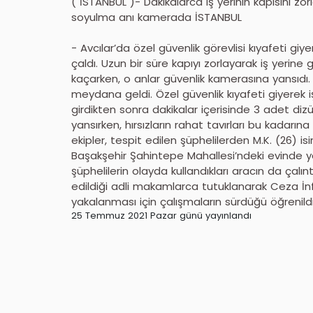
( İSTANBUL )- Dakikalarca iş yerinin kapısını zorl
soyulma anı kamerada İSTANBUL
- Avcılar’da özel güvenlik görevlisi kıyafeti giye
çaldı. Uzun bir süre kapıyı zorlayarak iş yerine gi
kaçarken, o anlar güvenlik kamerasına yansıdı. O
meydana geldi. Özel güvenlik kıyafeti giyerek iş 
girdikten sonra dakikalar içerisinde 3 adet diz
yansırken, hırsızların rahat tavırları bu kadarına
ekipler, tespit edilen şüphelilerden M.K. (26) is
Başakşehir Şahintepe Mahallesi’ndeki evinde y
şüphelilerin olayda kullandıkları aracın da çalı
edildiği adli makamlarca tutuklanarak Ceza İnf
yakalanması için çalışmaların sürdüğü öğrenildi
25 Temmuz 2021 Pazar günü yayınlandı