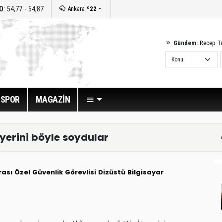
O
: 54,77 - 54,87
Ankara
º22
Gündem:
Recep T
SPOR
MAGAZİN
 yerini böyle soydular
rası
Özel Güvenlik Görevlisi
Dizüstü Bilgisayar