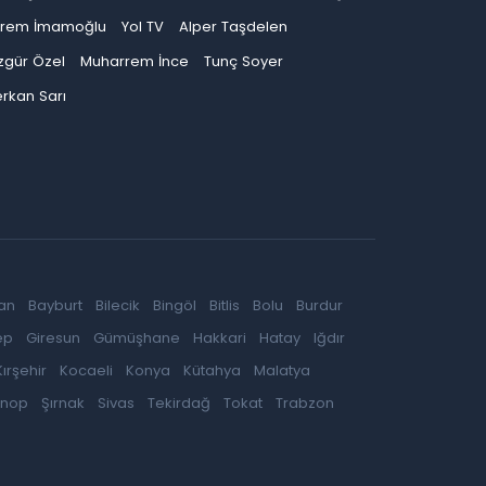
krem İmamoğlu
Yol TV
Alper Taşdelen
zgür Özel
Muharrem İnce
Tunç Soyer
rkan Sarı
an
Bayburt
Bilecik
Bingöl
Bitlis
Bolu
Burdur
ep
Giresun
Gümüşhane
Hakkari
Hatay
Iğdır
Kırşehir
Kocaeli
Konya
Kütahya
Malatya
inop
Şırnak
Sivas
Tekirdağ
Tokat
Trabzon