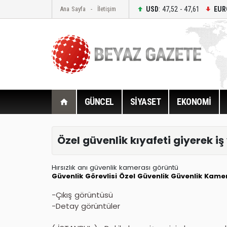
USD
: 47,52 - 47,61
EUR
Ana Sayfa
İletişim
GÜNCEL
SİYASET
EKONOMİ
Özel güvenlik kıyafeti giyerek iş
Hırsızlık anı güvenlik kamerası görüntü
Güvenlik Görevlisi
Özel Güvenlik
Güvenlik Kame
-Çıkış görüntüsü
-Detay görüntüler