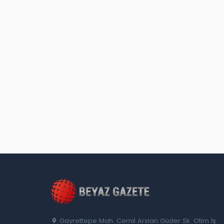
Gayrettepe Mah. Cemil Arslan Güder Sk. Otim İş