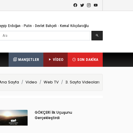
ayyip Erdoğan
-
Putin
-
Devlet Bahçeli
-
Kemal Kılıçdaroğlu
Ara
MANŞETLER
VİDEO
SON DAKİKA
Ana Sayfa
Video
Web TV
3. Sayfa Videoları
GÖKÇERİ İlk Uçuşunu
Gerçekleştirdi