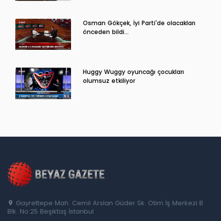
Osman Gökçek, İyi Parti'de olacakları
önceden bildi...
Huggy Wuggy oyuncağı çocukları
olumsuz etkiliyor
Gayrettepe Mah. Cemil Arslan Güder Sk. Otim İş Merkezi B
Blk. No:25 Beşiktaş İstanbul