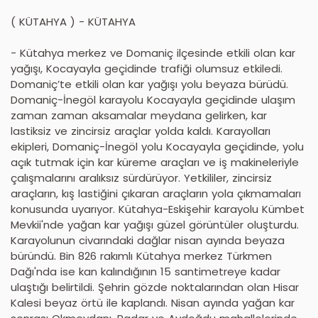
( KÜTAHYA ) - KÜTAHYA
- Kütahya merkez ve Domaniç ilçesinde etkili olan kar
yağışı, Kocayayla geçidinde trafiği olumsuz etkiledi.
Domaniç’te etkili olan kar yağışı yolu beyaza bürüdü.
Domaniç-İnegöl karayolu Kocayayla geçidinde ulaşım
zaman zaman aksamalar meydana gelirken, kar
lastiksiz ve zincirsiz araçlar yolda kaldı. Karayolları
ekipleri, Domaniç-İnegöl yolu Kocayayla geçidinde, yolu
açık tutmak için kar küreme araçları ve iş makineleriyle
çalışmalarını aralıksız sürdürüyor. Yetkililer, zincirsiz
araçların, kış lastiğini çıkaran araçların yola çıkmamaları
konusunda uyarıyor. Kütahya-Eskişehir karayolu Kümbet
Mevkii'nde yağan kar yağışı güzel görüntüler oluşturdu.
Karayolunun civarındaki dağlar nisan ayında beyaza
büründü. Bin 826 rakımlı Kütahya merkez Türkmen
Dağı'nda ise kan kalındığının 15 santimetreye kadar
ulaştığı belirtildi. Şehrin gözde noktalarından olan Hisar
Kalesi beyaz örtü ile kaplandı. Nisan ayında yağan kar