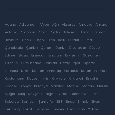
Adana
Adıyaman
Afyon
Ağrı
Aksaray
Amasya
Ankara
Antalya
Ardahan
Artvin
Aydın
Balıkesir
Bartın
Batman
Bayburt
Bilecik
Bingöl
Bitlis
Bolu
Burdur
Bursa
Çanakkale
Çankırı
Çorum
Denizli
Diyarbakır
Düzce
Edirne
Elazığ
Erzincan
Erzurum
Eskişehir
Gaziantep
Giresun
Gümüşhane
Hakkari
Hatay
Iğdır
Isparta
İstanbul
İzmir
Kahramanmaraş
Karabük
Karaman
Kars
Kastamonu
Kayseri
Kilis
Kırıkkale
Kırklareli
Kırşehir
Kocaeli
Konya
Kütahya
Malatya
Manisa
Mardin
Mersin
Muğla
Muş
Nevşehir
Niğde
Ordu
Osmaniye
Rize
Sakarya
Samsun
Şanlıurfa
Siirt
Sinop
Şırnak
Sivas
Tekirdağ
Tokat
Trabzon
Tunceli
Uşak
Van
Yalova