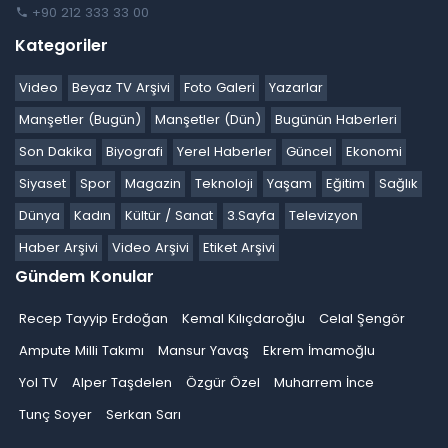
+90 212 333 33 00
Kategoriler
Video
Beyaz TV Arşivi
Foto Galeri
Yazarlar
Manşetler (Bugün)
Manşetler (Dün)
Bugünün Haberleri
Son Dakika
Biyografi
Yerel Haberler
Güncel
Ekonomi
Siyaset
Spor
Magazin
Teknoloji
Yaşam
Eğitim
Sağlık
Dünya
Kadın
Kültür / Sanat
3.Sayfa
Televizyon
Haber Arşivi
Video Arşivi
Etiket Arşivi
Gündem Konular
Recep Tayyip Erdoğan
Kemal Kılıçdaroğlu
Celal Şengör
Ampute Milli Takımı
Mansur Yavaş
Ekrem İmamoğlu
Yol TV
Alper Taşdelen
Özgür Özel
Muharrem İnce
Tunç Soyer
Serkan Sarı