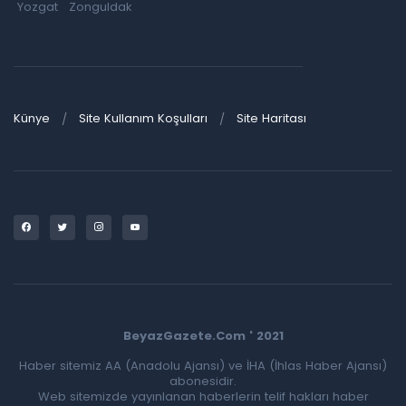
Yozgat
Zonguldak
Künye
Site Kullanım Koşulları
Site Haritası
BeyazGazete.Com ' 2021
Haber sitemiz AA (Anadolu Ajansı) ve İHA (İhlas Haber Ajansı)
abonesidir.
Web sitemizde yayınlanan haberlerin telif hakları haber