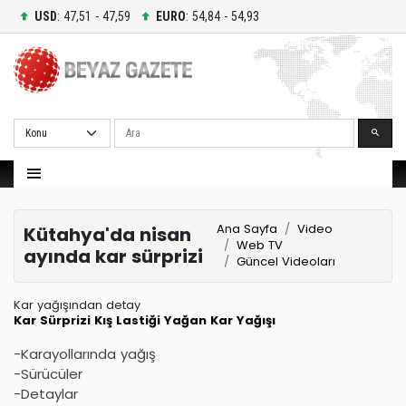
USD
: 47,51 - 47,59
EURO
: 54,84 - 54,93
Ara
Ana Sayfa
Video
Kütahya'da nisan
Web TV
ayında kar sürprizi
Güncel Videoları
Kar yağışından detay
Kar Sürprizi
Kış Lastiği
Yağan
Kar Yağışı
-Karayollarında yağış
-Sürücüler
-Detaylar