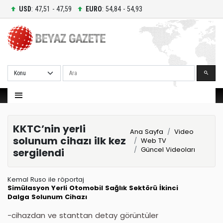
USD
: 47,51 - 47,59
EURO
: 54,84 - 54,93
Ara
KKTC’nin yerli
Ana Sayfa
Video
solunum cihazı ilk kez
Web TV
Güncel Videoları
sergilendi
Kemal Ruso ile röportaj
Simülasyon
Yerli Otomobil
Sağlık Sektörü
İkinci
Dalga
Solunum Cihazı
-cihazdan ve stanttan detay görüntüler