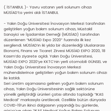
( İSTANBUL )- Yavru vatanın yerli solunum cihazı
MÜSİAD’ta yerini aldı İSTANBUL
- Yakın Doğu Üniversitesi İnovasyon Merkezi tarafından
geliştirilen yoğun bakım solunum cihazı, Müstakil
Sanayici ve İşadamları Derneği (MÜSİAD) tarafından
düzenlenen “MÜSİAD Expo 2020” fuarında ilk kez
sergilendi. MÜSİAD’ın iki yılda bir düzenlediği Uluslararası
Ekonomi, Finans ve Ticaret Zirvesi MÜSİAD EXPO 2020, 18
Kasım’da ziyarete açıldı. Yakın Doğu Üniversitesi,
MÜSİAD EXPO 2020’ye KKTC’nin yerli otomobili GÜNSEL ve
Yakın Doğu Üniversitesi İnovasyon Merkezi
mühendislerince geliştirilen yoğun bakım solunum cihazı
ile katıldı.
Seri üretim aşamasına gelinen yoğum bakım solunum
cihazı, Yakın Doğu Üniversitesinin sağlık sektörüne
yönelik geliştirdiği ürünleri çatısı altında topladığı “IKAS
Medical” markasıyla üretilecek. Özellikle bütün dünyada
COVID-19’un ikinci dalgasının yaşandığı bu günlerde,
görücüye çıkan “IKAS Medical Yoğun Bakım Solunum