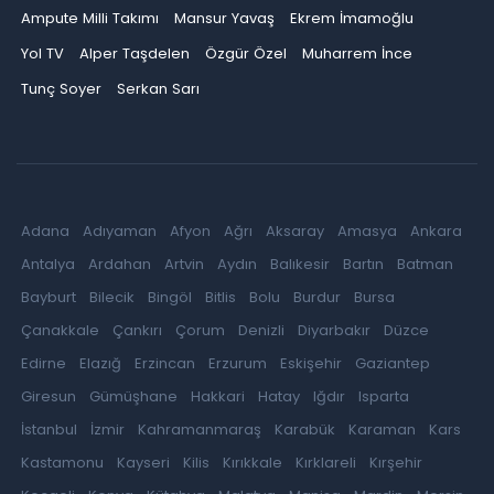
Ampute Milli Takımı
Mansur Yavaş
Ekrem İmamoğlu
Yol TV
Alper Taşdelen
Özgür Özel
Muharrem İnce
Tunç Soyer
Serkan Sarı
Adana
Adıyaman
Afyon
Ağrı
Aksaray
Amasya
Ankara
Antalya
Ardahan
Artvin
Aydın
Balıkesir
Bartın
Batman
Bayburt
Bilecik
Bingöl
Bitlis
Bolu
Burdur
Bursa
Çanakkale
Çankırı
Çorum
Denizli
Diyarbakır
Düzce
Edirne
Elazığ
Erzincan
Erzurum
Eskişehir
Gaziantep
Giresun
Gümüşhane
Hakkari
Hatay
Iğdır
Isparta
İstanbul
İzmir
Kahramanmaraş
Karabük
Karaman
Kars
Kastamonu
Kayseri
Kilis
Kırıkkale
Kırklareli
Kırşehir