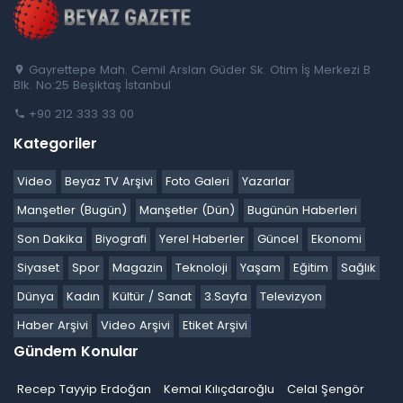
Gayrettepe Mah. Cemil Arslan Güder Sk. Otim İş Merkezi B
Blk. No:25 Beşiktaş İstanbul
+90 212 333 33 00
Kategoriler
Video
Beyaz TV Arşivi
Foto Galeri
Yazarlar
Manşetler (Bugün)
Manşetler (Dün)
Bugünün Haberleri
Son Dakika
Biyografi
Yerel Haberler
Güncel
Ekonomi
Siyaset
Spor
Magazin
Teknoloji
Yaşam
Eğitim
Sağlık
Dünya
Kadın
Kültür / Sanat
3.Sayfa
Televizyon
Haber Arşivi
Video Arşivi
Etiket Arşivi
Gündem Konular
Recep Tayyip Erdoğan
Kemal Kılıçdaroğlu
Celal Şengör