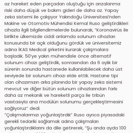
az hareket eden parçadan oluştuğu için arızalanma
riski daha düşük ve bakım gideri de daha az. Yapay
zeka sistemi ile çalışıyor Yakındoğu Üniversitesi’nden
Makine ve Otomotiv Mühendisi Kemal Ruso geliştirdikleri
cihazla ilgili bilgilendirmelerde bulunarak, “Koronavirüs ile
birlikte ülkemizde ciddi anlamda solunum cihazları
konusunda bir açık olduğunu gördük ve üniversitemiz
adına İKAS Medical şirketini kurarak çalışmalara
başladık. 50’ye yakın mühendisle önce alternatif
solunum cihazı geliştirdik, sonrasından da 6 aylık bir
sürenin sonunda hastanede kullanılabilecek daha üst
seviyede bir solunum cihazı elde ettik. Hastane tipi
olan cihazımızın arka planında bir yapay zeka sistemi
mevcut ve diğer bütün solunum cihazlarından farkı
daha az mekanik ve hareketli parça ile tribün
vasıtasıyla ana modülün solunumu gerçekleştirmesini
sağlıyoruz” dedi.
“Çalışmalarımızı yoğunlaştırdık” Ruso ayrıca piyasadaki
gerekli tedariki sağlamak adına çalışmaları
yoğunlaştırdıklarını da dile getirerek, “Şu anda ayda 100