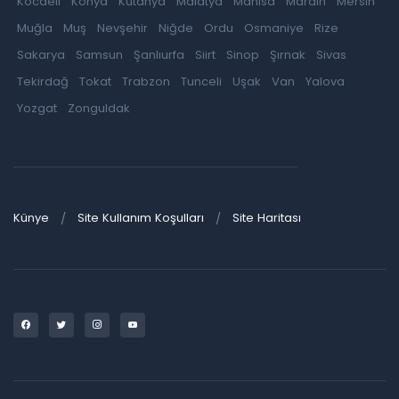
Kocaeli
Konya
Kütahya
Malatya
Manisa
Mardin
Mersin
Muğla
Muş
Nevşehir
Niğde
Ordu
Osmaniye
Rize
Sakarya
Samsun
Şanlıurfa
Siirt
Sinop
Şırnak
Sivas
Tekirdağ
Tokat
Trabzon
Tunceli
Uşak
Van
Yalova
Yozgat
Zonguldak
Künye
Site Kullanım Koşulları
Site Haritası