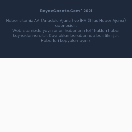
BeyazGazete.Com ' 2021
Haber sitemiz AA (Anadolu Ajansı) ve İHA (İhlas Haber Ajansı)
abonesidir.
Web sitemizde yayınlanan haberlerin telif hakları haber
kaynaklarına aittir. Kaynakları beraberinde belirtilmiştir.
Haberleri kopyalamayınız.