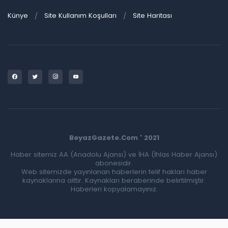
Künye
Site Kullanım Koşulları
Site Haritası
BeyazGazete.Com ' 2021
Haber sitemiz AA (Anadolu Ajansı) ve İHA (İhlas Haber Ajansı)
abonesidir.
Web sitemizde yayınlanan haberlerin telif hakları haber
kaynaklarına aittir. Kaynakları beraberinde belirtilmiştir.
Haberleri kopyalamayınız.