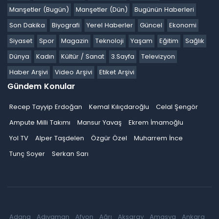
Manşetler (Bugün)
Manşetler (Dün)
Bugünün Haberleri
Son Dakika
Biyografi
Yerel Haberler
Güncel
Ekonomi
Siyaset
Spor
Magazin
Teknoloji
Yaşam
Eğitim
Sağlık
Dünya
Kadın
Kültür / Sanat
3.Sayfa
Televizyon
Haber Arşivi
Video Arşivi
Etiket Arşivi
Gündem Konular
Recep Tayyip Erdoğan
Kemal Kılıçdaroğlu
Celal Şengör
Ampute Milli Takımı
Mansur Yavaş
Ekrem İmamoğlu
Yol TV
Alper Taşdelen
Özgür Özel
Muharrem İnce
Tunç Soyer
Serkan Sarı
Adana
Adıyaman
Afyon
Ağrı
Aksaray
Amasya
Ankara