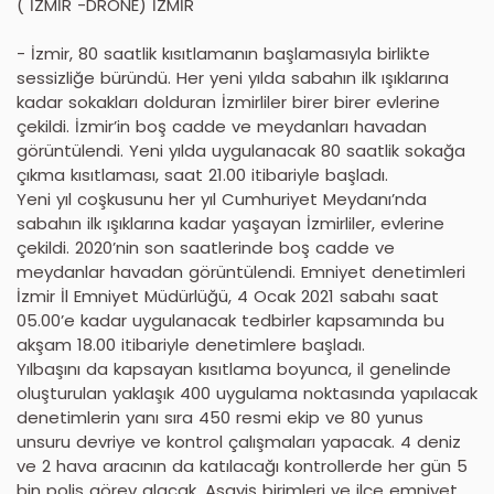
( İZMİR -DRONE) İZMİR
- İzmir, 80 saatlik kısıtlamanın başlamasıyla birlikte
sessizliğe büründü. Her yeni yılda sabahın ilk ışıklarına
kadar sokakları dolduran İzmirliler birer birer evlerine
çekildi. İzmir’in boş cadde ve meydanları havadan
görüntülendi. Yeni yılda uygulanacak 80 saatlik sokağa
çıkma kısıtlaması, saat 21.00 itibariyle başladı.
Yeni yıl coşkusunu her yıl Cumhuriyet Meydanı’nda
sabahın ilk ışıklarına kadar yaşayan İzmirliler, evlerine
çekildi. 2020’nin son saatlerinde boş cadde ve
meydanlar havadan görüntülendi. Emniyet denetimleri
İzmir İl Emniyet Müdürlüğü, 4 Ocak 2021 sabahı saat
05.00’e kadar uygulanacak tedbirler kapsamında bu
akşam 18.00 itibariyle denetimlere başladı.
Yılbaşını da kapsayan kısıtlama boyunca, il genelinde
oluşturulan yaklaşık 400 uygulama noktasında yapılacak
denetimlerin yanı sıra 450 resmi ekip ve 80 yunus
unsuru devriye ve kontrol çalışmaları yapacak. 4 deniz
ve 2 hava aracının da katılacağı kontrollerde her gün 5
bin polis görev alacak. Asayiş birimleri ve ilçe emniyet