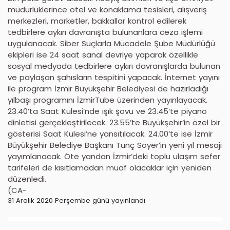
müdürlüklerince otel ve konaklama tesisleri, alışveriş
merkezleri, marketler, bakkallar kontrol edilerek
tedbirlere aykırı davranışta bulunanlara ceza işlemi
uygulanacak. Siber Suçlarla Mücadele Şube Müdürlüğü
ekipleri ise 24 saat sanal devriye yaparak özellikle
sosyal medyada tedbirlere aykırı davranışlarda bulunan
ve paylaşan şahısların tespitini yapacak. İnternet yayını
ile program İzmir Büyükşehir Belediyesi de hazırladığı
yılbaşı programını İzmirTube üzerinden yayınlayacak.
23.40’ta Saat Kulesi’nde ışık şovu ve 23.45’te piyano
dinletisi gerçekleştirilecek. 23.55’te Büyükşehir’in özel bir
gösterisi Saat Kulesi’ne yansıtılacak. 24.00’te ise İzmir
Büyükşehir Belediye Başkanı Tunç Soyer’in yeni yıl mesajı
yayımlanacak. Öte yandan İzmir’deki toplu ulaşım sefer
tarifeleri de kısıtlamadan muaf olacaklar için yeniden
düzenledi.
(CA-
31 Aralık 2020 Perşembe günü yayınlandı