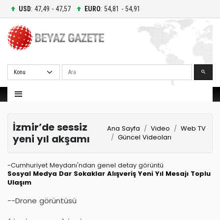
USD
: 47,49 - 47,57
EURO
: 54,81 - 54,91
Ara
İzmir’de sessiz
Ana Sayfa
Video
Web TV
yeni yıl akşamı
Güncel Videoları
-Cumhuriyet Meydanı'ndan genel detay görüntü
Sosyal Medya
Dar Sokaklar
Alışveriş
Yeni Yıl Mesajı
Toplu
Ulaşım
--Drone görüntüsü