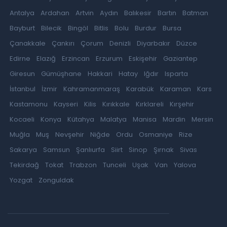
Antalya
Ardahan
Artvin
Aydın
Balıkesir
Bartın
Batman
Bayburt
Bilecik
Bingöl
Bitlis
Bolu
Burdur
Bursa
Çanakkale
Çankırı
Çorum
Denizli
Diyarbakır
Düzce
Edirne
Elazığ
Erzincan
Erzurum
Eskişehir
Gaziantep
Giresun
Gümüşhane
Hakkari
Hatay
Iğdır
Isparta
İstanbul
İzmir
Kahramanmaraş
Karabük
Karaman
Kars
Kastamonu
Kayseri
Kilis
Kırıkkale
Kırklareli
Kırşehir
Kocaeli
Konya
Kütahya
Malatya
Manisa
Mardin
Mersin
Muğla
Muş
Nevşehir
Niğde
Ordu
Osmaniye
Rize
Sakarya
Samsun
Şanlıurfa
Siirt
Sinop
Şırnak
Sivas
Tekirdağ
Tokat
Trabzon
Tunceli
Uşak
Van
Yalova
Yozgat
Zonguldak