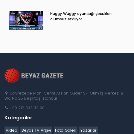
Huggy Wuggy oyuncağı çocukları
olumsuz etkiliyor
Gayrettepe Mah. Cemil Arslan Güder Sk. Otim İş Merkezi B
Blk. No:25 Beşiktaş İstanbul
+90 212 333 33 00
Kategoriler
Video
Beyaz TV Arşivi
Foto Galeri
Yazarlar