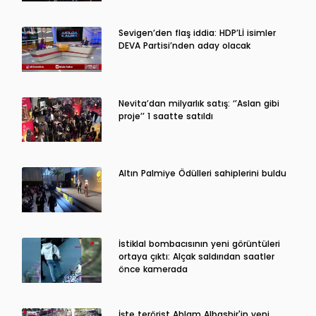
Sevigen’den flaş iddia: HDP’Lİ isimler
DEVA Partisi’nden aday olacak
Nevita’dan milyarlık satış: ‘’Aslan gibi
proje’’ 1 saatte satıldı
Altın Palmiye Ödülleri sahiplerini buldu
İstiklal bombacısının yeni görüntüleri
ortaya çıktı: Alçak saldırıdan saatler
önce kamerada
İşte terörist Ahlam Albashir'in yeni