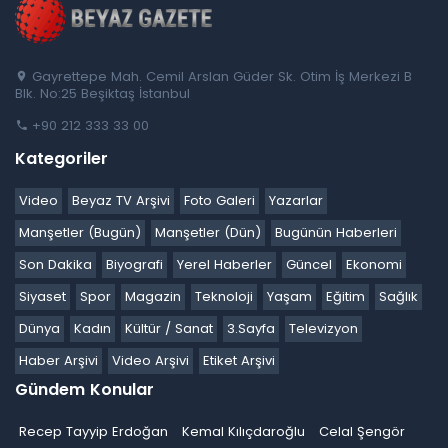
Gayrettepe Mah. Cemil Arslan Güder Sk. Otim İş Merkezi B
Blk. No:25 Beşiktaş İstanbul
+90 212 333 33 00
Kategoriler
Video
Beyaz TV Arşivi
Foto Galeri
Yazarlar
Manşetler (Bugün)
Manşetler (Dün)
Bugünün Haberleri
Son Dakika
Biyografi
Yerel Haberler
Güncel
Ekonomi
Siyaset
Spor
Magazin
Teknoloji
Yaşam
Eğitim
Sağlık
Dünya
Kadın
Kültür / Sanat
3.Sayfa
Televizyon
Haber Arşivi
Video Arşivi
Etiket Arşivi
Gündem Konular
Recep Tayyip Erdoğan
Kemal Kılıçdaroğlu
Celal Şengör