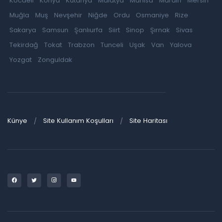
Kocaeli
Konya
Kütahya
Malatya
Manisa
Mardin
Mersin
Muğla
Muş
Nevşehir
Niğde
Ordu
Osmaniye
Rize
Sakarya
Samsun
Şanlıurfa
Siirt
Sinop
Şırnak
Sivas
Tekirdağ
Tokat
Trabzon
Tunceli
Uşak
Van
Yalova
Yozgat
Zonguldak
Künye
Site Kullanım Koşulları
Site Haritası