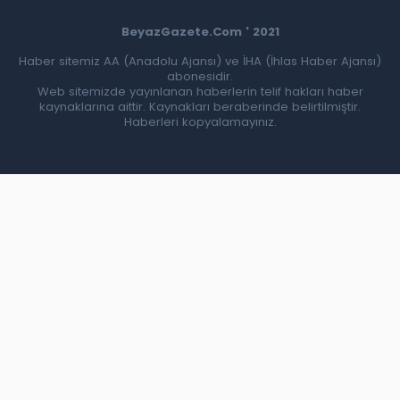
BeyazGazete.Com ' 2021
Haber sitemiz AA (Anadolu Ajansı) ve İHA (İhlas Haber Ajansı)
abonesidir.
Web sitemizde yayınlanan haberlerin telif hakları haber
kaynaklarına aittir. Kaynakları beraberinde belirtilmiştir.
Haberleri kopyalamayınız.