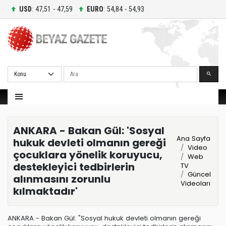
USD
: 47,51 - 47,59
EURO
: 54,84 - 54,93
Ara
ANKARA - Bakan Gül: 'Sosyal
Ana Sayfa
hukuk devleti olmanın gereği
Video
çocuklara yönelik koruyucu,
Web
destekleyici tedbirlerin
TV
Güncel
alınmasını zorunlu
Videoları
kılmaktadır'
ANKARA - Bakan Gül: "Sosyal hukuk devleti olmanın gereği