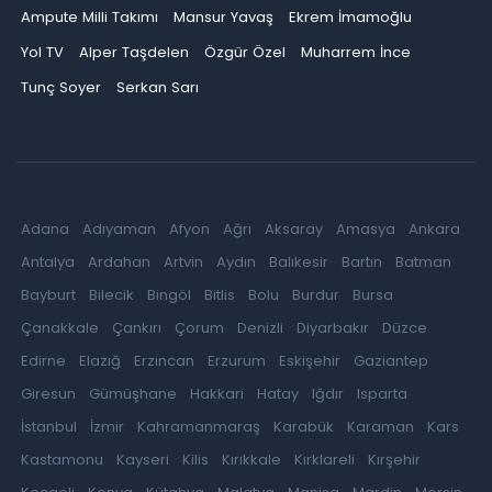
Ampute Milli Takımı
Mansur Yavaş
Ekrem İmamoğlu
Yol TV
Alper Taşdelen
Özgür Özel
Muharrem İnce
Tunç Soyer
Serkan Sarı
Adana
Adıyaman
Afyon
Ağrı
Aksaray
Amasya
Ankara
Antalya
Ardahan
Artvin
Aydın
Balıkesir
Bartın
Batman
Bayburt
Bilecik
Bingöl
Bitlis
Bolu
Burdur
Bursa
Çanakkale
Çankırı
Çorum
Denizli
Diyarbakır
Düzce
Edirne
Elazığ
Erzincan
Erzurum
Eskişehir
Gaziantep
Giresun
Gümüşhane
Hakkari
Hatay
Iğdır
Isparta
İstanbul
İzmir
Kahramanmaraş
Karabük
Karaman
Kars
Kastamonu
Kayseri
Kilis
Kırıkkale
Kırklareli
Kırşehir