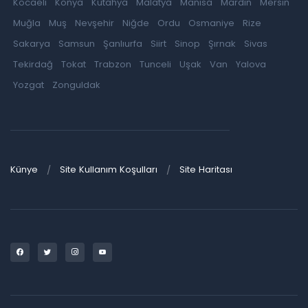
Kocaeli
Konya
Kütahya
Malatya
Manisa
Mardin
Mersin
Muğla
Muş
Nevşehir
Niğde
Ordu
Osmaniye
Rize
Sakarya
Samsun
Şanlıurfa
Siirt
Sinop
Şırnak
Sivas
Tekirdağ
Tokat
Trabzon
Tunceli
Uşak
Van
Yalova
Yozgat
Zonguldak
Künye
Site Kullanım Koşulları
Site Haritası