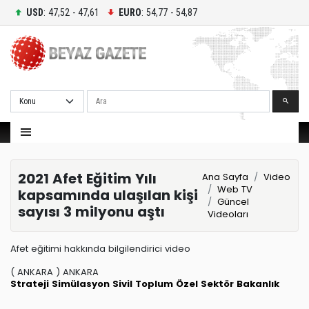
USD
: 47,52 - 47,61
EURO
: 54,77 - 54,87
Ara
2021 Afet Eğitim Yılı
Ana Sayfa
Video
Web TV
kapsamında ulaşılan kişi
Güncel
sayısı 3 milyonu aştı
Videoları
Afet eğitimi hakkında bilgilendirici video
( ANKARA ) ANKARA
Strateji
Simülasyon
Sivil Toplum
Özel Sektör
Bakanlık