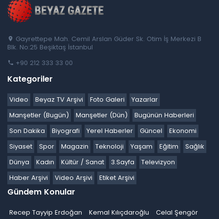
Gayrettepe Mah. Cemil Arslan Güder Sk. Otim İş Merkezi B
Blk. No:25 Beşiktaş İstanbul
+90 212 333 33 00
Kategoriler
Video
Beyaz TV Arşivi
Foto Galeri
Yazarlar
Manşetler (Bugün)
Manşetler (Dün)
Bugünün Haberleri
Son Dakika
Biyografi
Yerel Haberler
Güncel
Ekonomi
Siyaset
Spor
Magazin
Teknoloji
Yaşam
Eğitim
Sağlık
Dünya
Kadın
Kültür / Sanat
3.Sayfa
Televizyon
Haber Arşivi
Video Arşivi
Etiket Arşivi
Gündem Konular
Recep Tayyip Erdoğan
Kemal Kılıçdaroğlu
Celal Şengör