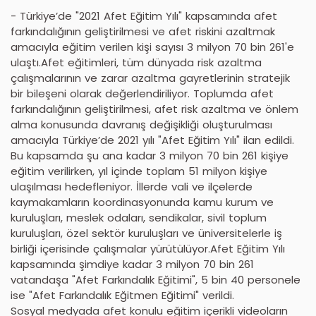
- Türkiye’de "2021 Afet Eğitim Yılı" kapsamında afet
farkındalığının geliştirilmesi ve afet riskini azaltmak
amacıyla eğitim verilen kişi sayısı 3 milyon 70 bin 261'e
ulaştı.Afet eğitimleri, tüm dünyada risk azaltma
çalışmalarının ve zarar azaltma gayretlerinin stratejik
bir bileşeni olarak değerlendiriliyor. Toplumda afet
farkındalığının geliştirilmesi, afet risk azaltma ve önlem
alma konusunda davranış değişikliği oluşturulması
amacıyla Türkiye’de 2021 yılı "Afet Eğitim Yılı" ilan edildi.
Bu kapsamda şu ana kadar 3 milyon 70 bin 261 kişiye
eğitim verilirken, yıl içinde toplam 51 milyon kişiye
ulaşılması hedefleniyor. İllerde vali ve ilçelerde
kaymakamların koordinasyonunda kamu kurum ve
kuruluşları, meslek odaları, sendikalar, sivil toplum
kuruluşları, özel sektör kuruluşları ve üniversitelerle iş
birliği içerisinde çalışmalar yürütülüyor.Afet Eğitim Yılı
kapsamında şimdiye kadar 3 milyon 70 bin 261
vatandaşa "Afet Farkındalık Eğitimi", 5 bin 40 personele
ise "Afet Farkındalık Eğitmen Eğitimi" verildi.
Sosyal medyada afet konulu eğitim içerikli videoların