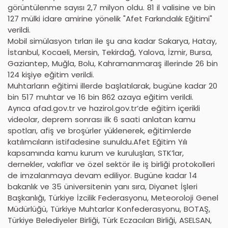
görüntülenme sayısı 2,7 milyon oldu. 81 il valisine ve bin
127 mülki idare amirine yönelik "Afet Farkındalık Eğitimi"
verildi.
Mobil simülasyon tırları ile şu ana kadar Sakarya, Hatay,
İstanbul, Kocaeli, Mersin, Tekirdağ, Yalova, İzmir, Bursa,
Gaziantep, Muğla, Bolu, Kahramanmaraş illerinde 26 bin
124 kişiye eğitim verildi.
Muhtarların eğitimi illerde başlatılarak, bugüne kadar 20
bin 517 muhtar ve 16 bin 862 azaya eğitim verildi.
Ayrıca afad.gov.tr ve hazirol.gov.tr’de eğitim içerikli
videolar, deprem sonrası ilk 6 saati anlatan kamu
spotları, afiş ve broşürler yüklenerek, eğitimlerde
katılımcıların istifadesine sunuldu.Afet Eğitim Yılı
kapsamında kamu kurum ve kuruluşları, STK’lar,
dernekler, vakıflar ve özel sektör ile iş birliği protokolleri
de imzalanmaya devam ediliyor. Bugüne kadar 14
bakanlık ve 35 üniversitenin yanı sıra, Diyanet İşleri
Başkanlığı, Türkiye İzcilik Federasyonu, Meteoroloji Genel
Müdürlüğü, Türkiye Muhtarlar Konfederasyonu, BOTAŞ,
Türkiye Belediyeler Birliği, Türk Eczacıları Birliği, ASELSAN,