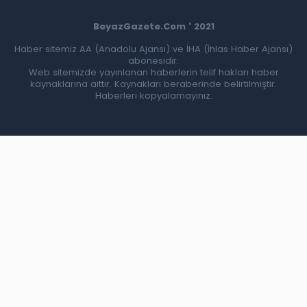
BeyazGazete.Com ' 2021
Haber sitemiz AA (Anadolu Ajansı) ve İHA (İhlas Haber Ajansı)
abonesidir.
Web sitemizde yayınlanan haberlerin telif hakları haber
kaynaklarına aittir. Kaynakları beraberinde belirtilmiştir.
Haberleri kopyalamayınız.