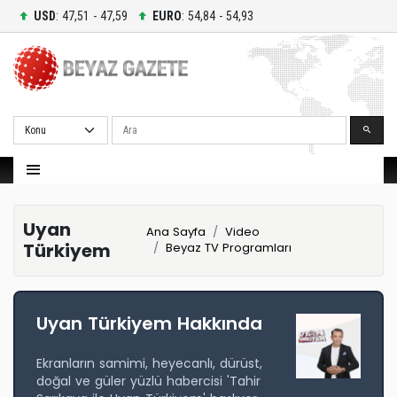
USD
: 47,51 - 47,59
EURO
: 54,84 - 54,93
Ara
Uyan
Ana Sayfa
Video
Türkiyem
Beyaz TV Programları
Uyan Türkiyem Hakkında
Ekranların samimi, heyecanlı, dürüst,
doğal ve güler yüzlü habercisi 'Tahir