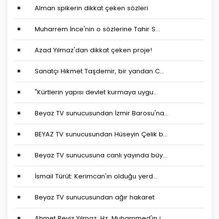
Alman spikerin dikkat çeken sözleri
Muharrem İnce'nin o sözlerine Tahir S...
Azad Yılmaz'dan dikkat çeken proje!
Sanatçı Hikmet Taşdemir, bir yandan C...
"Kürtlerin yapısı devlet kurmaya uygu...
Beyaz TV sunucusundan İzmir Barosu'na...
BEYAZ TV sunucusundan Hüseyin Çelik b...
Beyaz TV sunucusuna canlı yayında büy...
İsmail Türüt: Kerimcan'ın olduğu yerd...
Beyaz TV sunucusundan ağır hakaret
Ahmet Reyiz Yılmaz: Hz. Muhammed'in i...