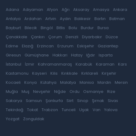
Adana
Adıyaman
Afyon
Ağrı
Aksaray
Amasya
Ankara
Antalya
Ardahan
Artvin
Aydın
Balıkesir
Bartın
Batman
Bayburt
Bilecik
Bingöl
Bitlis
Bolu
Burdur
Bursa
Çanakkale
Çankırı
Çorum
Denizli
Diyarbakır
Düzce
Edirne
Elazığ
Erzincan
Erzurum
Eskişehir
Gaziantep
Giresun
Gümüşhane
Hakkari
Hatay
Iğdır
Isparta
İstanbul
İzmir
Kahramanmaraş
Karabük
Karaman
Kars
Kastamonu
Kayseri
Kilis
Kırıkkale
Kırklareli
Kırşehir
Kocaeli
Konya
Kütahya
Malatya
Manisa
Mardin
Mersin
Muğla
Muş
Nevşehir
Niğde
Ordu
Osmaniye
Rize
Sakarya
Samsun
Şanlıurfa
Siirt
Sinop
Şırnak
Sivas
Tekirdağ
Tokat
Trabzon
Tunceli
Uşak
Van
Yalova
Yozgat
Zonguldak