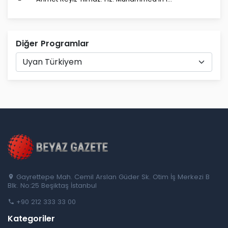
Diğer Programlar
Gayrettepe Mah. Cemil Arslan Güder Sk. Otim İş Merkezi B
Blk. No:25 Beşiktaş İstanbul
+90 212 333 33 00
Kategoriler