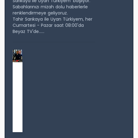
Sarıkaya ile Uyan Türkiyem' başlıyor.
Sabahlarınızı mizah dolu haberlerle
renklendirmeye geliyoruz.
Tahir Sarıkaya ile Uyan Türkiyem, her
Cumartesi - Pazar saat 08:00'da
Beyaz TV'de......
T
a
h
i
r
S
a
r
ı
k
a
y
a