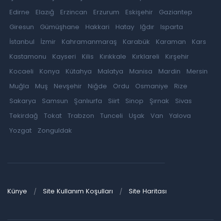
Edirne
Elazığ
Erzincan
Erzurum
Eskişehir
Gaziantep
Giresun
Gümüşhane
Hakkari
Hatay
Iğdır
Isparta
İstanbul
İzmir
Kahramanmaraş
Karabük
Karaman
Kars
Kastamonu
Kayseri
Kilis
Kırıkkale
Kırklareli
Kırşehir
Kocaeli
Konya
Kütahya
Malatya
Manisa
Mardin
Mersin
Muğla
Muş
Nevşehir
Niğde
Ordu
Osmaniye
Rize
Sakarya
Samsun
Şanlıurfa
Siirt
Sinop
Şırnak
Sivas
Tekirdağ
Tokat
Trabzon
Tunceli
Uşak
Van
Yalova
Yozgat
Zonguldak
Künye
Site Kullanım Koşulları
Site Haritası