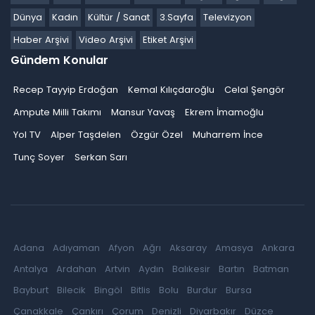
Dünya
Kadın
Kültür / Sanat
3.Sayfa
Televizyon
Haber Arşivi
Video Arşivi
Etiket Arşivi
Gündem Konular
Recep Tayyip Erdoğan
Kemal Kılıçdaroğlu
Celal Şengör
Ampute Milli Takımı
Mansur Yavaş
Ekrem İmamoğlu
Yol TV
Alper Taşdelen
Özgür Özel
Muharrem İnce
Tunç Soyer
Serkan Sarı
Adana
Adıyaman
Afyon
Ağrı
Aksaray
Amasya
Ankara
Antalya
Ardahan
Artvin
Aydın
Balıkesir
Bartın
Batman
Bayburt
Bilecik
Bingöl
Bitlis
Bolu
Burdur
Bursa
Çanakkale
Çankırı
Çorum
Denizli
Diyarbakır
Düzce