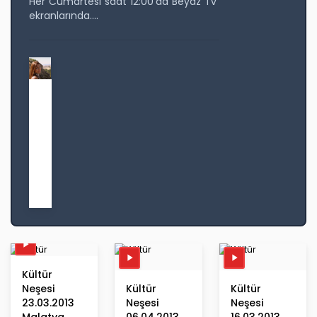
Her Cumartesi saat 12:00'da Beyaz Tv
ekranlarında....
N
e
ş
e
A
r
s
l
a
n
Kültür
Neşesi
Kültür
Kültür
23.03.2013
Neşesi
Neşesi