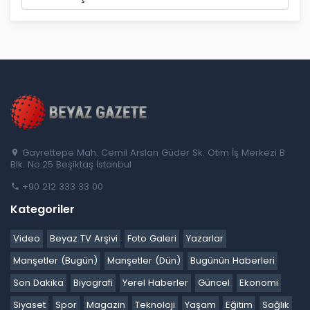
Gayrettepe Mah. Cemil Arslan Güder Sk. Otim İş Merkezi B
Blk. No:25 Beşiktaş İstanbul
+90 212 333 33 00
Kategoriler
Video
Beyaz TV Arşivi
Foto Galeri
Yazarlar
Manşetler (Bugün)
Manşetler (Dün)
Bugünün Haberleri
Son Dakika
Biyografi
Yerel Haberler
Güncel
Ekonomi
Siyaset
Spor
Magazin
Teknoloji
Yaşam
Eğitim
Sağlık