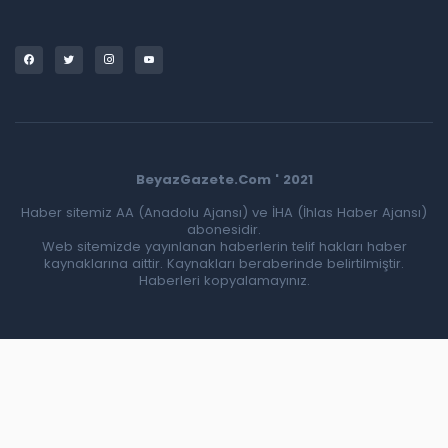
BeyazGazete.Com ' 2021
Haber sitemiz AA (Anadolu Ajansı) ve İHA (İhlas Haber Ajansı)
abonesidir.
Web sitemizde yayınlanan haberlerin telif hakları haber
kaynaklarına aittir. Kaynakları beraberinde belirtilmiştir.
Haberleri kopyalamayınız.