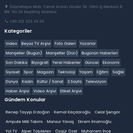
Gayrettepe Mah. Cemil Arslan Güder Sk. Otim İş Merkezi B
Blk. No:25 Beşiktaş İstanbul
+90 212 333 33 00
Kategoriler
Video
Beyaz TV Arşivi
Foto Galeri
Yazarlar
Manşetler (Bugün)
Manşetler (Dün)
Bugünün Haberleri
Son Dakika
Biyografi
Yerel Haberler
Güncel
Ekonomi
Siyaset
Spor
Magazin
Teknoloji
Yaşam
Eğitim
Sağlık
Dünya
Kadın
Kültür / Sanat
3.Sayfa
Televizyon
Haber Arşivi
Video Arşivi
Etiket Arşivi
Gündem Konular
Recep Tayyip Erdoğan
Kemal Kılıçdaroğlu
Celal Şengör
Ampute Milli Takımı
Mansur Yavaş
Ekrem İmamoğlu
Yol TV
Alper Taşdelen
Özgür Özel
Muharrem İnce