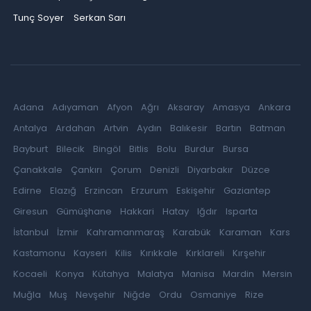
Tunç Soyer
Serkan Sarı
Adana
Adıyaman
Afyon
Ağrı
Aksaray
Amasya
Ankara
Antalya
Ardahan
Artvin
Aydın
Balıkesir
Bartın
Batman
Bayburt
Bilecik
Bingöl
Bitlis
Bolu
Burdur
Bursa
Çanakkale
Çankırı
Çorum
Denizli
Diyarbakır
Düzce
Edirne
Elazığ
Erzincan
Erzurum
Eskişehir
Gaziantep
Giresun
Gümüşhane
Hakkari
Hatay
Iğdır
Isparta
İstanbul
İzmir
Kahramanmaraş
Karabük
Karaman
Kars
Kastamonu
Kayseri
Kilis
Kırıkkale
Kırklareli
Kırşehir
Kocaeli
Konya
Kütahya
Malatya
Manisa
Mardin
Mersin
Muğla
Muş
Nevşehir
Niğde
Ordu
Osmaniye
Rize