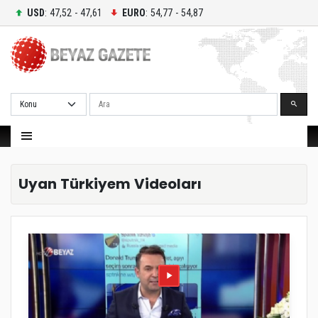
USD
: 47,52 - 47,61
EURO
: 54,77 - 54,87
Ara
Uyan Türkiyem Videoları