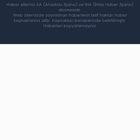
Haber sitemiz AA (Anadolu Ajansı) ve İHA (İhlas Haber Ajansı)
abonesidir.
Web sitemizde yayınlanan haberlerin telif hakları haber
kaynaklarına aittir. Kaynakları beraberinde belirtilmiştir.
Haberleri kopyalamayınız.