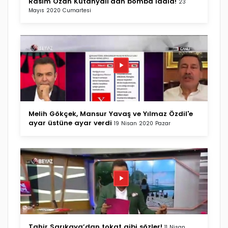
Rasim Ozan Kütahyalı'dan bomba iddia!
23
Mayıs 2020 Cumartesi
Melih Gökçek, Mansur Yavaş ve Yılmaz Özdil'e
ayar üstüne ayar verdi
19 Nisan 2020 Pazar
Tahir Sarıkaya’dan tokat gibi sözler!
11 Nisan