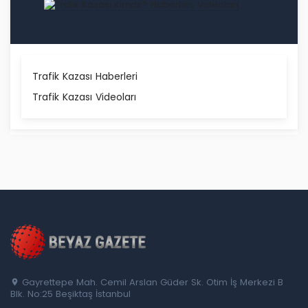
Trafik Kazası Haberleri
Trafik Kazası Videoları
Gayrettepe Mah. Cemil Arslan Güder Sk. Otim İş Merkezi B
Blk. No:25 Beşiktaş İstanbul