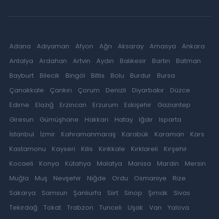
Adana
Adıyaman
Afyon
Ağrı
Aksaray
Amasya
Ankara
Antalya
Ardahan
Artvin
Aydın
Balıkesir
Bartın
Batman
Bayburt
Bilecik
Bingöl
Bitlis
Bolu
Burdur
Bursa
Çanakkale
Çankırı
Çorum
Denizli
Diyarbakır
Düzce
Edirne
Elazığ
Erzincan
Erzurum
Eskişehir
Gaziantep
Giresun
Gümüşhane
Hakkari
Hatay
Iğdır
Isparta
İstanbul
İzmir
Kahramanmaraş
Karabük
Karaman
Kars
Kastamonu
Kayseri
Kilis
Kırıkkale
Kırklareli
Kırşehir
Kocaeli
Konya
Kütahya
Malatya
Manisa
Mardin
Mersin
Muğla
Muş
Nevşehir
Niğde
Ordu
Osmaniye
Rize
Sakarya
Samsun
Şanlıurfa
Siirt
Sinop
Şırnak
Sivas
Tekirdağ
Tokat
Trabzon
Tunceli
Uşak
Van
Yalova