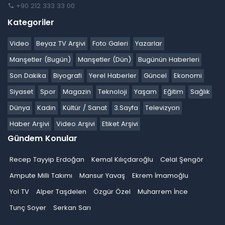
+90 212 333 33 00
Kategoriler
Video
Beyaz TV Arşivi
Foto Galeri
Yazarlar
Manşetler (Bugün)
Manşetler (Dün)
Bugünün Haberleri
Son Dakika
Biyografi
Yerel Haberler
Güncel
Ekonomi
Siyaset
Spor
Magazin
Teknoloji
Yaşam
Eğitim
Sağlık
Dünya
Kadın
Kültür / Sanat
3.Sayfa
Televizyon
Haber Arşivi
Video Arşivi
Etiket Arşivi
Gündem Konular
Recep Tayyip Erdoğan
Kemal Kılıçdaroğlu
Celal Şengör
Ampute Milli Takımı
Mansur Yavaş
Ekrem İmamoğlu
Yol TV
Alper Taşdelen
Özgür Özel
Muharrem İnce
Tunç Soyer
Serkan Sarı