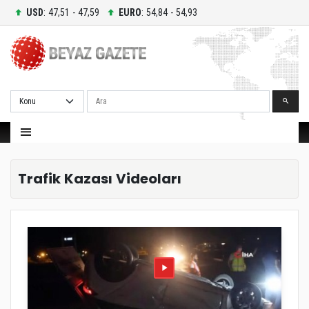
USD
: 47,51 - 47,59
EURO
: 54,84 - 54,93
Ara
Trafik Kazası Videoları