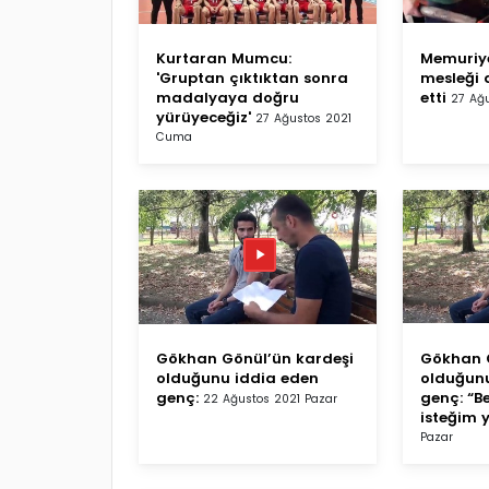
Kurtaran Mumcu:
Memuriye
'Gruptan çıktıktan sonra
mesleği d
madalyaya doğru
etti
27 Ağ
yürüyeceğiz'
27 Ağustos 2021
Cuma
Gökhan Gönül’ün kardeşi
Gökhan G
olduğunu iddia eden
olduğunu
genç:
genç: “B
22 Ağustos 2021 Pazar
isteğim 
Pazar