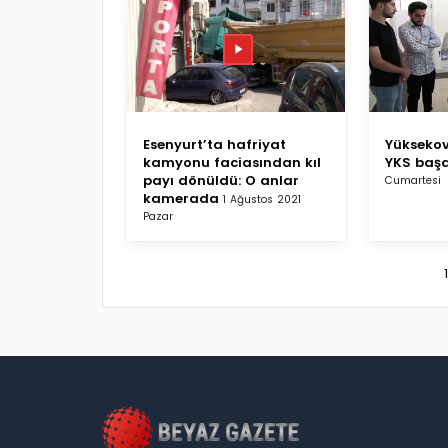
Esenyurt’ta hafriyat
Yüksekov
kamyonu faciasından kıl
YKS başa
payı dönüldü: O anlar
Cumartesi
kamerada
1 Ağustos 2021
Pazar
1