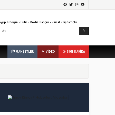
ayyip Erdoğan
-
Putin
-
Devlet Bahçeli
-
Kemal Kılıçdaroğlu
Ara
MANŞETLER
VİDEO
SON DAKİKA