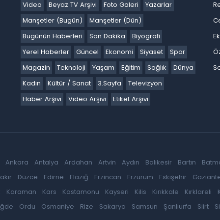
Video
Beyaz TV Arşivi
Foto Galeri
Yazarlar
R
Manşetler (Bugün)
Manşetler (Dün)
C
Bugünün Haberleri
Son Dakika
Biyografi
E
Yerel Haberler
Güncel
Ekonomi
Siyaset
Spor
Ö
Magazin
Teknoloji
Yaşam
Eğitim
Sağlık
Dünya
Se
Kadın
Kültür / Sanat
3.Sayfa
Televizyon
Haber Arşivi
Video Arşivi
Etiket Arşivi
Ankara
Antalya
Ardahan
Artvin
Aydın
Balıkesir
Bartın
Batm
akır
Düzce
Edirne
Elazığ
Erzincan
Erzurum
Eskişehir
Gaziant
k
Karaman
Kars
Kastamonu
Kayseri
Kilis
Kırıkkale
Kırklareli
iğde
Ordu
Osmaniye
Rize
Sakarya
Samsun
Şanlıurfa
Siirt
S