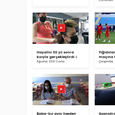
Cumartesi
Hayalini 30 yıl sonra
Yiğidola
kızıyla gerçekleştirdi
maçına 
6
Ağustos 2021 Cuma
Çarşamba
Baba-kız aynı liseden
Asansör