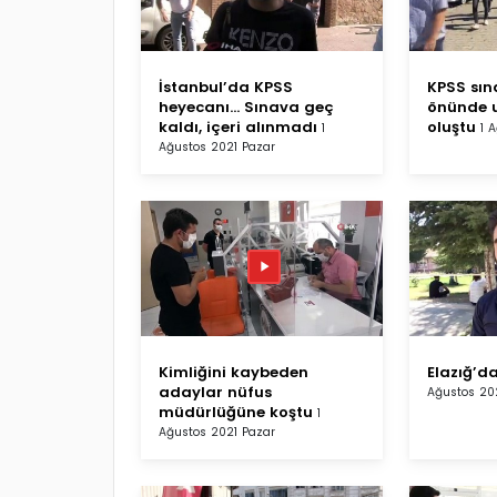
İstanbul’da KPSS
KPSS sın
heyecanı... Sınava geç
önünde u
kaldı, içeri alınmadı
oluştu
1
1 
Ağustos 2021 Pazar
Kimliğini kaybeden
Elazığ’d
adaylar nüfus
Ağustos 20
müdürlüğüne koştu
1
Ağustos 2021 Pazar