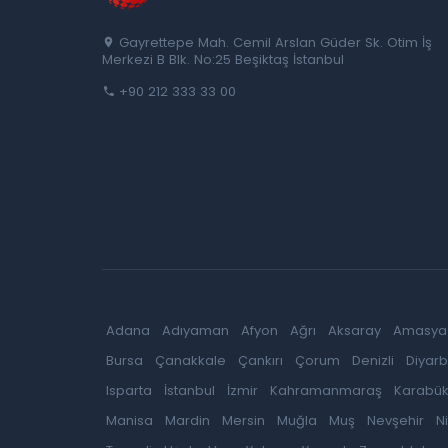
Gayrettepe Mah. Cemil Arslan Güder Sk. Otim İş
Merkezi B Blk. No:25 Beşiktaş İstanbul
+90 212 333 33 00
Adana
Adıyaman
Afyon
Ağrı
Aksaray
Amasya
Bursa
Çanakkale
Çankırı
Çorum
Denizli
Diyarb
Isparta
İstanbul
İzmir
Kahramanmaraş
Karabü
Manisa
Mardin
Mersin
Muğla
Muş
Nevşehir
N