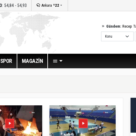
O
: 54,84 - 54,93
Ankara
º22
Gündem:
Recep T
SPOR
MAGAZİN