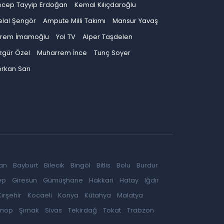
ecep Tayyip Erdoğan
Kemal Kılıçdaroğlu
elal Şengör
Ampute Milli Takımı
Mansur Yavaş
krem İmamoğlu
Yol TV
Alper Taşdelen
zgür Özel
Muharrem İnce
Tunç Soyer
rkan Sarı
an
Bayburt
Bilecik
Bingöl
Bitlis
Bolu
Burdur
ep
Giresun
Gümüşhane
Hakkari
Hatay
Iğdır
Kırşehir
Kocaeli
Konya
Kütahya
Malatya
inop
Şırnak
Sivas
Tekirdağ
Tokat
Trabzon