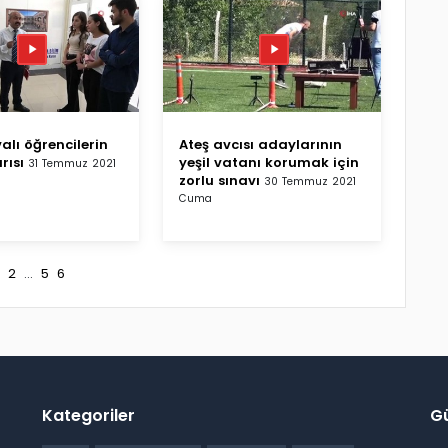
alı öğrencilerin
Ateş avcısı adaylarının
rısı
yeşil vatanı korumak için
31 Temmuz 2021
zorlu sınavı
30 Temmuz 2021
Cuma
2
...
5
6
Kategoriler
G