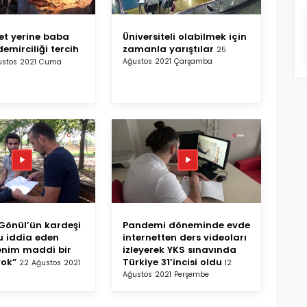
t yerine baba
Üniversiteli olabilmek için
emirciliği tercih
zamanla yarıştılar
25
Ağustos 2021 Çarşamba
ustos 2021 Cuma
önül’ün kardeşi
Pandemi döneminde evde
 iddia eden
internetten ders videoları
enim maddi bir
izleyerek YKS sınavında
yok”
Türkiye 31’incisi oldu
22 Ağustos 2021
12
Ağustos 2021 Perşembe