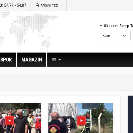
O
: 54,77 - 54,87
Ankara
º22
Gündem:
Recep T
SPOR
MAGAZİN