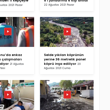
nden 11 kepçeyle
5’i jandarma 6 kişi anıldı
22 Ağustos 2021 Pazar
ustos 2021 Pazar
nu’da enkaz
Selde yıkılan köprünün
 çalışmaları
yerine 36 metrelik panel
diyor
köprü inşa ediliyor
21 Ağustos
20
tesi
Ağustos 2021 Cuma