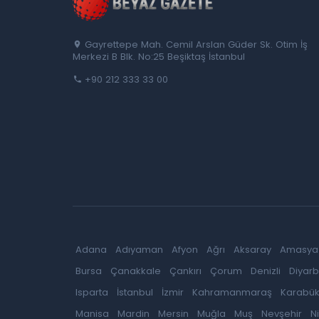
Gayrettepe Mah. Cemil Arslan Güder Sk. Otim İş
Merkezi B Blk. No:25 Beşiktaş İstanbul
+90 212 333 33 00
Adana
Adıyaman
Afyon
Ağrı
Aksaray
Amasya
Bursa
Çanakkale
Çankırı
Çorum
Denizli
Diyarb
Isparta
İstanbul
İzmir
Kahramanmaraş
Karabü
Manisa
Mardin
Mersin
Muğla
Muş
Nevşehir
N