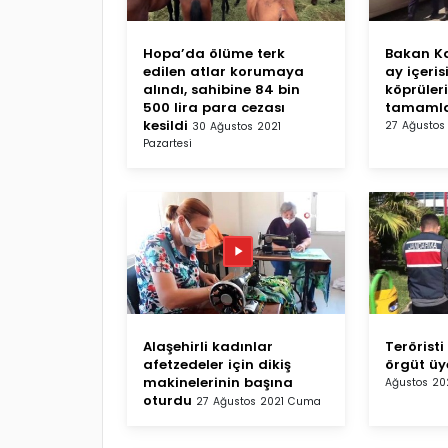
Hopa’da ölüme terk
Bakan Ka
edilen atlar korumaya
ay içeris
alındı, sahibine 84 bin
köprüler
500 lira para cezası
tamamla
kesildi
27 Ağustos
30 Ağustos 2021
Pazartesi
Alaşehirli kadınlar
Terörist
afetzedeler için dikiş
örgüt üy
makinelerinin başına
Ağustos 20
oturdu
27 Ağustos 2021 Cuma