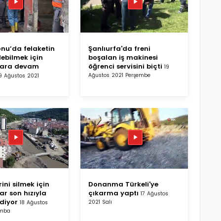
nu’da felaketin
Şanlıurfa'da freni
ilebilmek için
boşalan iş makinesi
lara devam
öğrenci servisini biçti
19
Ağustos 2021 Perşembe
9 Ağustos 2021
rini silmek için
Donanma Türkeli'ye
ar son hızıyla
çıkarma yaptı
17 Ağustos
diyor
2021 Salı
18 Ağustos
amba