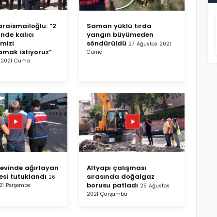
raismailoğlu: “2
Saman yüklü tırda
inde kalıcı
yangın büyümeden
imizi
söndürüldü
27 Ağustos 2021
mak istiyoruz”
Cuma
 2021 Cuma
i evinde ağırlayan
Altyapı çalışması
esi tutuklandı
sırasında doğalgaz
26
borusu patladı
21 Perşembe
25 Ağustos
2021 Çarşamba