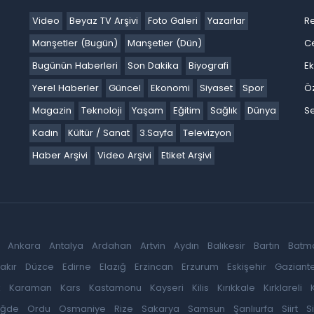
Video
Beyaz TV Arşivi
Foto Galeri
Yazarlar
R
Manşetler (Bugün)
Manşetler (Dün)
C
Bugünün Haberleri
Son Dakika
Biyografi
E
Yerel Haberler
Güncel
Ekonomi
Siyaset
Spor
Ö
Magazin
Teknoloji
Yaşam
Eğitim
Sağlık
Dünya
Se
Kadın
Kültür / Sanat
3.Sayfa
Televizyon
Haber Arşivi
Video Arşivi
Etiket Arşivi
Ankara
Antalya
Ardahan
Artvin
Aydın
Balıkesir
Bartın
Batm
akır
Düzce
Edirne
Elazığ
Erzincan
Erzurum
Eskişehir
Gaziant
k
Karaman
Kars
Kastamonu
Kayseri
Kilis
Kırıkkale
Kırklareli
iğde
Ordu
Osmaniye
Rize
Sakarya
Samsun
Şanlıurfa
Siirt
S