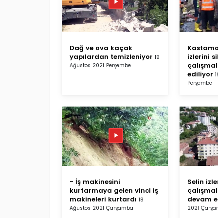
Dağ ve ova kaçak
Kastamo
yapılardan temizleniyor
izlerini s
19
çalışma
Ağustos 2021 Perşembe
ediliyor
1
Perşembe
- İş makinesini
Selin izle
kurtarmaya gelen vinci iş
çalışmal
makineleri kurtardı
devam e
18
Ağustos 2021 Çarşamba
2021 Çarş