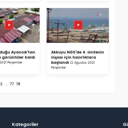
rduğu Ayancık'tan
Akkuyu NGS'de 4. ünitenin
u görüntüler kaldı
inşası için hazırlıklara
başlandı
 2021 Perşembe
12 Ağustos 2021
Perşembe
2
...
77
78
Kategoriler
G