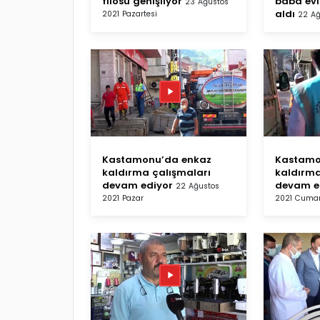
filosu genişliyor
baba evi
23 Ağustos
aldı
2021 Pazartesi
22 Ağ
Kastamonu’da enkaz
Kastamo
kaldırma çalışmaları
kaldırma
devam ediyor
devam e
22 Ağustos
2021 Pazar
2021 Cumar