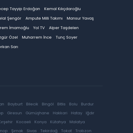
ecep Tayyip Erdoğan
Kemal Kılıçdaroğlu
elal Şengör
Ampute Milli Takımı
Mansur Yavaş
krem İmamoğlu
Yol TV
Alper Taşdelen
zgür Özel
Muharrem İnce
Tunç Soyer
rkan Sarı
an
Bayburt
Bilecik
Bingöl
Bitlis
Bolu
Burdur
ep
Giresun
Gümüşhane
Hakkari
Hatay
Iğdır
Kırşehir
Kocaeli
Konya
Kütahya
Malatya
inop
Şırnak
Sivas
Tekirdağ
Tokat
Trabzon