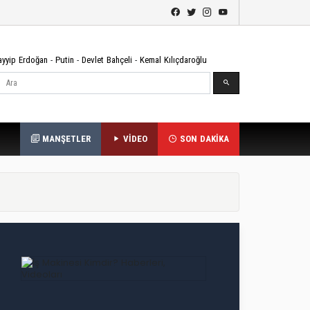
ayyip Erdoğan
-
Putin
-
Devlet Bahçeli
-
Kemal Kılıçdaroğlu
Ara
MANŞETLER
VİDEO
SON DAKİKA