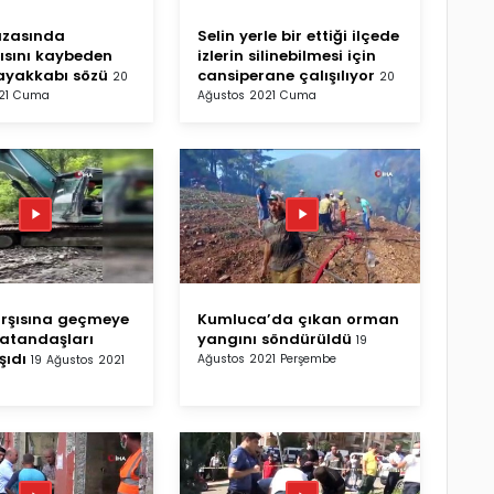
azasında
Selin yerle bir ettiği ilçede
sını kaybeden
izlerin silinebilmesi için
ayakkabı sözü
cansiperane çalışılıyor
20
20
021 Cuma
Ağustos 2021 Cuma
rşısına geçmeye
Kumluca’da çıkan orman
vatandaşları
yangını söndürüldü
19
şıdı
Ağustos 2021 Perşembe
19 Ağustos 2021