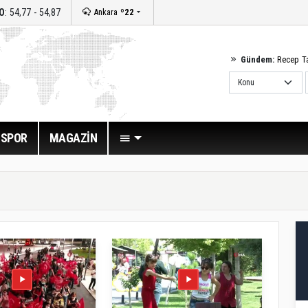
O
: 54,77 - 54,87
Ankara
º22
Gündem:
Recep T
SPOR
MAGAZİN