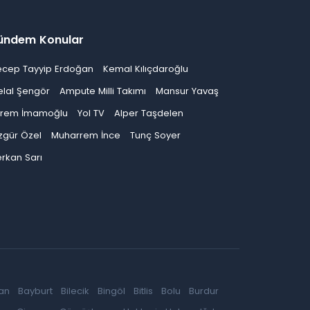
ündem Konular
ecep Tayyip Erdoğan
Kemal Kılıçdaroğlu
elal Şengör
Ampute Milli Takımı
Mansur Yavaş
krem İmamoğlu
Yol TV
Alper Taşdelen
zgür Özel
Muharrem İnce
Tunç Soyer
rkan Sarı
an
Bayburt
Bilecik
Bingöl
Bitlis
Bolu
Burdur