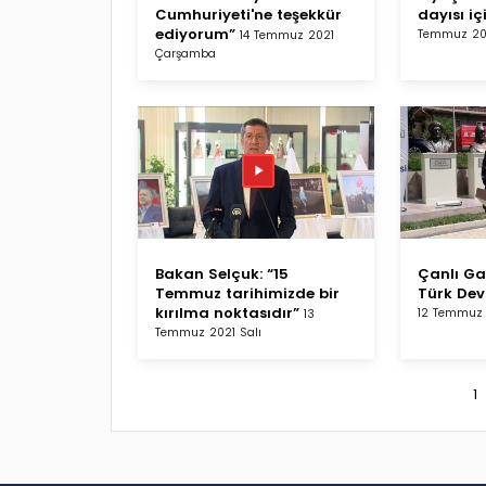
Cumhuriyeti'ne teşekkür
dayısı iç
ediyorum”
Temmuz 20
14 Temmuz 2021
Çarşamba
Bakan Selçuk: “15
Çanlı Gaz
Temmuz tarihimizde bir
Türk Devl
kırılma noktasıdır”
12 Temmuz 
13
Temmuz 2021 Salı
1