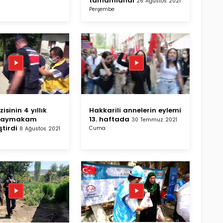
tamamlandı
26 Ağustos 2021
Perşembe
isinin 4 yıllık
Hakkarili annelerin eylemi
i kaymakam
13. haftada
30 Temmuz 2021
tirdi
Cuma
8 Ağustos 2021