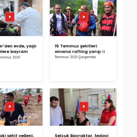
r’den evde, yaşlı
15 Temmuz şehitleri
lilere bayram
anısına rafting yarışı
14
Temmuz 2021 Çarşamba
Temmuz 2021
ki şehit yeğeni,
Selçuk Bayraktar, tedavi