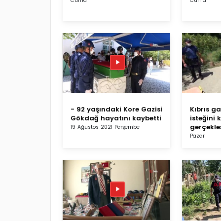
Cuma
Cuma
- 92 yaşındaki Kore Gazisi
Kıbrıs gaz
Gökdağ hayatını kaybetti
isteğin
gerçekleş
19 Ağustos 2021 Perşembe
Pazar