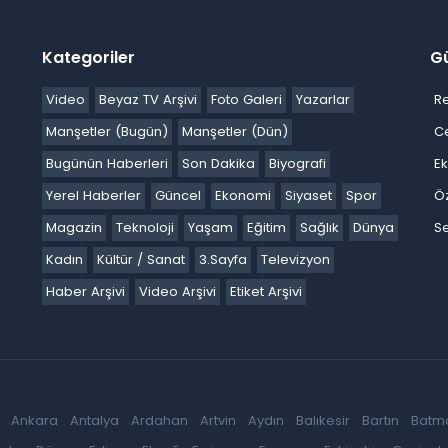
Kategoriler
G
Video
Beyaz TV Arşivi
Foto Galeri
Yazarlar
R
Manşetler (Bugün)
Manşetler (Dün)
C
Bugünün Haberleri
Son Dakika
Biyografi
E
Yerel Haberler
Güncel
Ekonomi
Siyaset
Spor
Ö
Magazin
Teknoloji
Yaşam
Eğitim
Sağlık
Dünya
Se
Kadın
Kültür / Sanat
3.Sayfa
Televizyon
Haber Arşivi
Video Arşivi
Etiket Arşivi
Ankara
Antalya
Ardahan
Artvin
Aydın
Balıkesir
Bartın
Batm