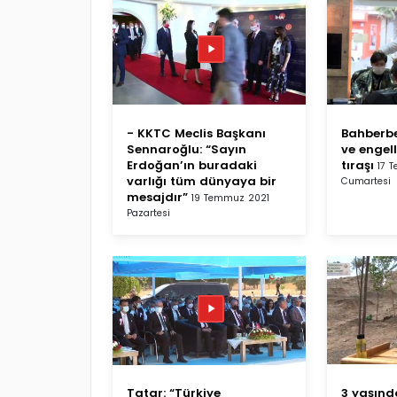
- KKTC Meclis Başkanı
Bahberbe
Sennaroğlu: “Sayın
ve engel
Erdoğan’ın buradaki
tıraşı
17 
varlığı tüm dünyaya bir
Cumartesi
mesajdır”
19 Temmuz 2021
Pazartesi
Tatar: “Türkiye
3 yaşında