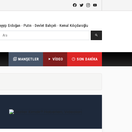
ayyip Erdoğan
-
Putin
-
Devlet Bahçeli
-
Kemal Kılıçdaroğlu
Ara
MANŞETLER
VİDEO
SON DAKİKA