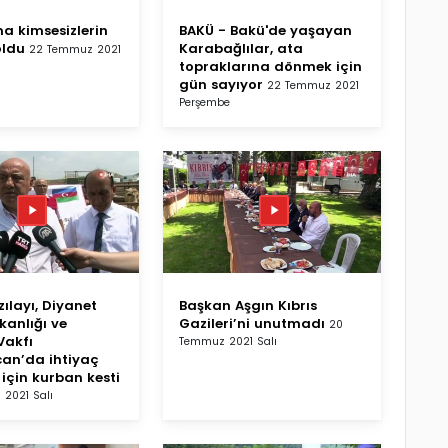
 kimsesizlerin
BAKÜ - Bakü'de yaşayan
oldu
Karabağlılar, ata
22 Temmuz 2021
topraklarına dönmek için
gün sayıyor
22 Temmuz 2021
Perşembe
zılayı, Diyanet
Başkan Aşgın Kıbrıs
şkanlığı ve
Gazileri’ni unutmadı
20
Vakfı
Temmuz 2021 Salı
an’da ihtiyaç
 için kurban kesti
2021 Salı