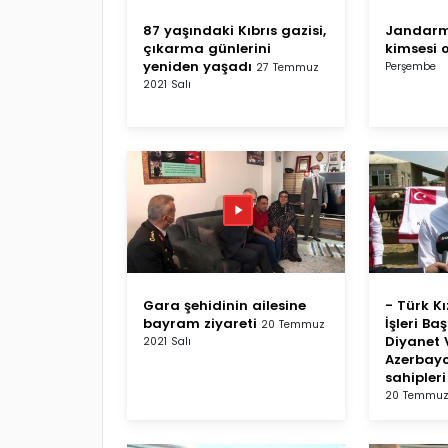
87 yaşındaki Kıbrıs gazisi,
Jandarma
çıkarma günlerini
kimsesi 
yeniden yaşadı
Perşembe
27 Temmuz
2021 Salı
Gara şehidinin ailesine
- Türk Kı
bayram ziyareti
İşleri Ba
20 Temmuz
Diyanet 
2021 Salı
Azerbayc
sahipleri
20 Temmuz 