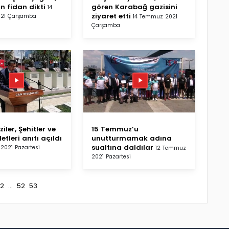
in fidan dikti
gören Karabağ gazisini
14
ziyaret etti
21 Çarşamba
14 Temmuz 2021
Çarşamba
iler, Şehitler ve
15 Temmuz’u
etleri anıtı açıldı
unutturmamak adına
sualtına daldılar
2021 Pazartesi
12 Temmuz
2021 Pazartesi
2
...
52
53