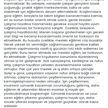
inanmaktadır. Bu sebeple, sanayide çalışan gençlerin büyük
çoğunluğu çıraklık eğitim merkezlerinde, kalfa ve usta
olabilmek için eğitimlerini devam ettirmektedir. Araştırmalara
göre eğitim, bireylere bir takım bilgileri kazandırmakla kalmaz,
en az bunun kadar önemli olmak üzere, gerek bireyleri
çalışma hayatına hazırlamada gerekse sosyal hayata uyum
sağlamasında, bir fonksiyona sahiptir. Özellikle, bireylerin
çalışma hayatlarında, istenen başarıyı göstermeleri için gerekli
olan bilgi ve beceriyi kazandırmada önemli bir fonksiyon ifa
etmektedir. Bu hususta özellikle, mesleki eğitimin rolü büyüktür.
Gerek yüksek bir verimliliğin sağlanmasında gerekse kaliteli
üretimin yapılmasında vasıflı iş gücünün rolü inkâr edilemez bir
gerçektir. Bunu temin etmede ise mesleki eğitim, bir fonksiyon
ifa etmektedir. Çalışma koşullarının kanunlarla düzenlenmiş
olması iyi bir gelişmedir. Hızlı sanayileşme, kentleşme ve nüfus
artışı çalışma hayatının yeniden düzenlenmesine neden
olmuştur. Pek çok yeni meslek ve iş alanı ortaya çıkmıştır.
Güler`e göre, çalışanların sayısının nüfus artışına bağlı olarak
artması, çalışma alanlarının çeşitlenmesine, iş dünyasının
karmaşıklaşmasına neden olmuştur. İşin çeşitlenmesi,
insanların uzmanlık kazanması zorunluluğunu getirmiş, daha
eğitimin ilk yıllarından itibaren insanlar iş hayatı işin
yönlendirilmeye başlanmıştır. Uzmanlık kazandıran ve uzun
süren eğitim yıllarının güçlükleri, çalışma hayatı için, daha
önceki yıllarda başlayan ve yaşanan güçlükler olarak kabul
edilebilir.