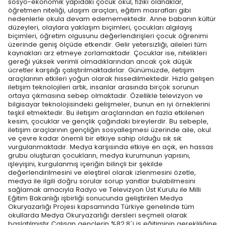
sosyo-ekonomik yapıdaki çocuk okul, fiziki olanaklar,
öğretmen niteliği, ulaşım araçları, eğitim masrafları gibi
nedenlerle okula devam edememektedir. Anne babanın kültür
düzeyleri, olaylara yaklaşım biçimleri, çocukları algılayış
biçimleri, öğretim olgusunu değerlendirişleri çocuk öğrenimi
üzerinde geniş ölçüde etkendir. Gelir yetersizliği, aileleri tüm
kaynakları arz etmeye zorlamaktadır. Çocuklar ise, nitelikleri
gereği yüksek verimli olmadıklarından ancak çok düşük
ücretler karşılığı çalıştırılmaktadırlar. Günümüzde, iletişim
araçlarının etkileri yoğun olarak hissedilmektedir. Hızla gelişen
iletişim teknolojileri artık, insanlar arasında birçok sorunun
ortaya çıkmasına sebep olmaktadır. Özellikle televizyon ve
bilgisayar teknolojisindeki gelişmeler, bunun en iyi örneklerini
teşkil etmektedir. Bu iletişim araçlarından en fazla etkilenen
kesim, çocuklar ve gençlik çağındaki bireylerdir. Bu sebeple,
iletişim araçlarının gençliğin sosyalleşmesi üzerinde aile, okul
ve çevre kadar önemli bir etkiye sahip olduğu sık sık
vurgulanmaktadır. Medya karşısında etkiye en açık, en hassas
grubu oluşturan çocukların, medya kurumunun yapısını,
işleyişini, kurgulanmış içeriğin bilinçli bir şekilde
değerlendirilmesini ve eleştirel olarak izlenmesini özetle,
medya ile ilgili doğru sorular sorup yanıtlar bulabilmesini
sağlamak amacıyla Radyo ve Televizyon Üst Kurulu ile Milli
Eğitim Bakanlığı işbirliği sonucunda geliştirilen Medya
Okuryazarlığı Projesi kapsamında Türkiye genelinde tüm
okullarda Medya Okuryazarlığı dersleri seçmeli olarak
başlatılmıştır Çalışan gençlerin %82,8`i iş eğitiminin gerekliliğine