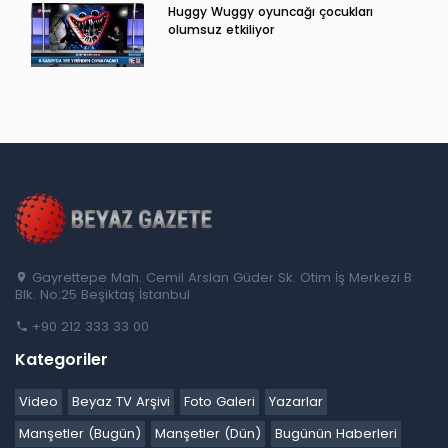
Huggy Wuggy oyuncağı çocukları
olumsuz etkiliyor
Gayrettepe Mah. Cemil Arslan Güder Sk. Otim İş Merkezi B
Blk. No:25 Beşiktaş İstanbul
+90 212 333 33 00
Kategoriler
Video
Beyaz TV Arşivi
Foto Galeri
Yazarlar
Manşetler (Bugün)
Manşetler (Dün)
Bugünün Haberleri