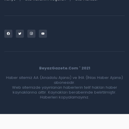
BeyazGazete.Com ' 2021
Haber sitemiz AA (Anadolu Ajansı) ve İHA (İhlas Haber Ajansı)
abonesidir.
Web sitemizde yayınlanan haberlerin telif hakları haber
kaynaklarına aittir. Kaynakları beraberinde belirtilmiştir.
Haberleri kopyalamayınız.