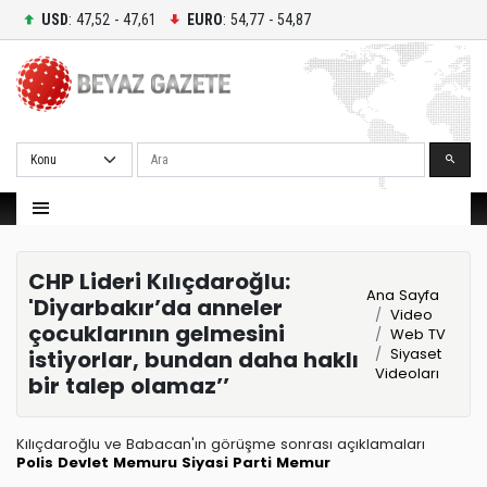
USD
: 47,52 - 47,61
EURO
: 54,77 - 54,87
Ara
CHP Lideri Kılıçdaroğlu:
Ana Sayfa
'Diyarbakır’da anneler
Video
çocuklarının gelmesini
Web TV
Siyaset
istiyorlar, bundan daha haklı
Videoları
bir talep olamaz’’
Kılıçdaroğlu ve Babacan'ın görüşme sonrası açıklamaları
Polis
Devlet Memuru
Siyasi Parti
Memur