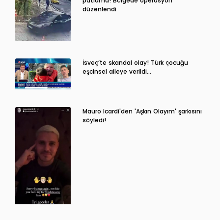
patlama! Bölgede operasyon
düzenlendi
İsveç’te skandal olay! Türk çocuğu
eşcinsel aileye verildi…
Mauro Icardi'den 'Aşkın Olayım' şarkısını
söyledi!