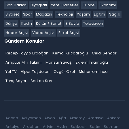
Son Dakika
Biyografi
Yerel Haberler
Güncel
Ekonomi
Siyaset
Spor
Magazin
Teknoloji
Yaşam
Eğitim
Sağlık
Dünya
Kadın
Kültür / Sanat
3.Sayfa
Televizyon
Haber Arşivi
Video Arşivi
Etiket Arşivi
Gündem Konular
Recep Tayyip Erdoğan
Kemal Kılıçdaroğlu
Celal Şengör
Ampute Milli Takımı
Mansur Yavaş
Ekrem İmamoğlu
Yol TV
Alper Taşdelen
Özgür Özel
Muharrem İnce
Tunç Soyer
Serkan Sarı
Adana
Adıyaman
Afyon
Ağrı
Aksaray
Amasya
Ankara
Antalya
Ardahan
Artvin
Aydın
Balıkesir
Bartın
Batman