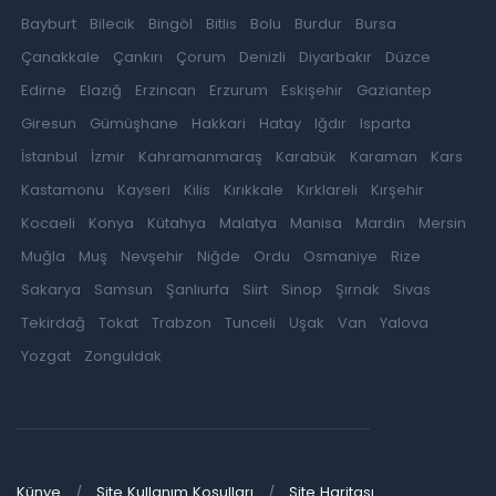
Bayburt
Bilecik
Bingöl
Bitlis
Bolu
Burdur
Bursa
Çanakkale
Çankırı
Çorum
Denizli
Diyarbakır
Düzce
Edirne
Elazığ
Erzincan
Erzurum
Eskişehir
Gaziantep
Giresun
Gümüşhane
Hakkari
Hatay
Iğdır
Isparta
İstanbul
İzmir
Kahramanmaraş
Karabük
Karaman
Kars
Kastamonu
Kayseri
Kilis
Kırıkkale
Kırklareli
Kırşehir
Kocaeli
Konya
Kütahya
Malatya
Manisa
Mardin
Mersin
Muğla
Muş
Nevşehir
Niğde
Ordu
Osmaniye
Rize
Sakarya
Samsun
Şanlıurfa
Siirt
Sinop
Şırnak
Sivas
Tekirdağ
Tokat
Trabzon
Tunceli
Uşak
Van
Yalova
Yozgat
Zonguldak
Künye
Site Kullanım Koşulları
Site Haritası