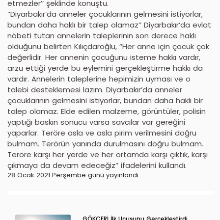
etmezler’’ şeklinde konuştu.
‘’Diyarbakır’da anneler çocuklarının gelmesini istiyorlar,
bundan daha haklı bir talep olamaz’’ Diyarbakır’da evlat
nöbeti tutan annelerin taleplerinin son derece haklı
olduğunu belirten Kılıçdaroğlu, ’’Her anne için çocuk çok
değerlidir. Her annenin çocuğunu isteme hakkı vardır,
arzu ettiği yerde bu eylemini gerçekleştirme hakkı da
vardır. Annelerin taleplerine hepimizin uyması ve o
talebi desteklemesi lazım. Diyarbakır’da anneler
çocuklarının gelmesini istiyorlar, bundan daha haklı bir
talep olamaz. Elde edilen malzeme, görüntüler, polisin
yaptığı baskın sonucu varsa savcılar var gereğini
yaparlar. Teröre asla ve asla pirim verilmesini doğru
bulmam. Terörün yanında durulmasını doğru bulmam.
Teröre karşı her yerde ve her ortamda karşı çıktık, karşı
çıkmaya da devam edeceğiz’’ ifadelerini kullandı.
28 Ocak 2021 Perşembe günü yayınlandı
GÖKÇERİ İlk Uçuşunu Gerçekleştirdi