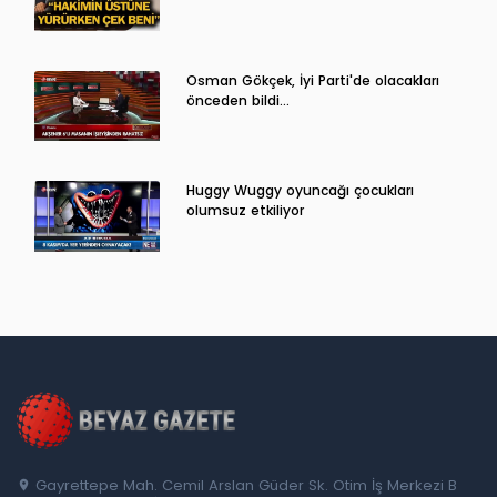
Osman Gökçek, İyi Parti'de olacakları
önceden bildi...
Huggy Wuggy oyuncağı çocukları
olumsuz etkiliyor
Gayrettepe Mah. Cemil Arslan Güder Sk. Otim İş Merkezi B