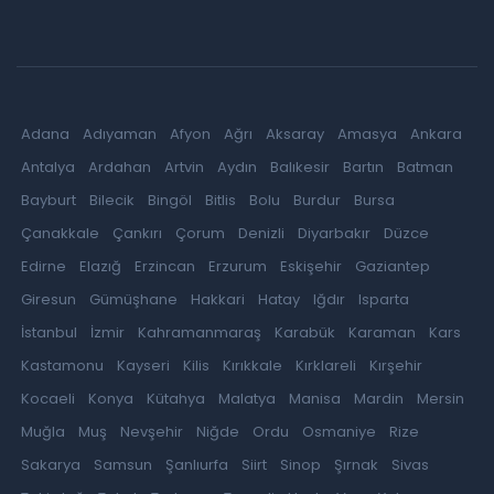
Adana
Adıyaman
Afyon
Ağrı
Aksaray
Amasya
Ankara
Antalya
Ardahan
Artvin
Aydın
Balıkesir
Bartın
Batman
Bayburt
Bilecik
Bingöl
Bitlis
Bolu
Burdur
Bursa
Çanakkale
Çankırı
Çorum
Denizli
Diyarbakır
Düzce
Edirne
Elazığ
Erzincan
Erzurum
Eskişehir
Gaziantep
Giresun
Gümüşhane
Hakkari
Hatay
Iğdır
Isparta
İstanbul
İzmir
Kahramanmaraş
Karabük
Karaman
Kars
Kastamonu
Kayseri
Kilis
Kırıkkale
Kırklareli
Kırşehir
Kocaeli
Konya
Kütahya
Malatya
Manisa
Mardin
Mersin
Muğla
Muş
Nevşehir
Niğde
Ordu
Osmaniye
Rize
Sakarya
Samsun
Şanlıurfa
Siirt
Sinop
Şırnak
Sivas