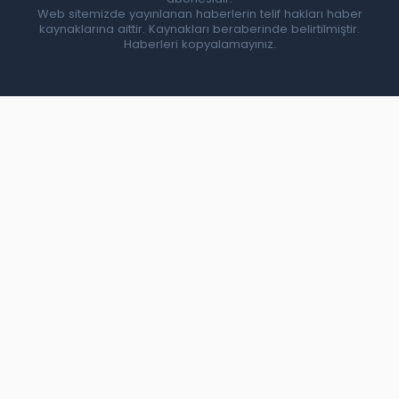
Web sitemizde yayınlanan haberlerin telif hakları haber
kaynaklarına aittir. Kaynakları beraberinde belirtilmiştir.
Haberleri kopyalamayınız.