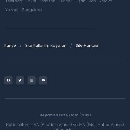
Tekirdağ
Tokat
Trabzon
Tunceli
Uşak
Van
Yalova
Yozgat
Zonguldak
Künye
Site Kullanım Koşulları
Site Haritası
BeyazGazete.Com ' 2021
Haber sitemiz AA (Anadolu Ajansı) ve İHA (İhlas Haber Ajansı)
abonesidir.