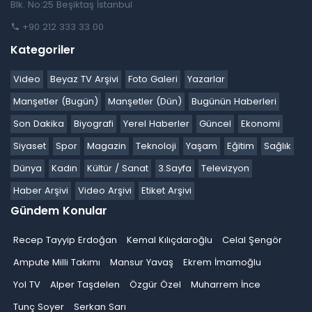
Blk. No:25 Beşiktaş İstanbul
+90 212 333 33 00
Kategoriler
Video
Beyaz TV Arşivi
Foto Galeri
Yazarlar
Manşetler (Bugün)
Manşetler (Dün)
Bugünün Haberleri
Son Dakika
Biyografi
Yerel Haberler
Güncel
Ekonomi
Siyaset
Spor
Magazin
Teknoloji
Yaşam
Eğitim
Sağlık
Dünya
Kadın
Kültür / Sanat
3.Sayfa
Televizyon
Haber Arşivi
Video Arşivi
Etiket Arşivi
Gündem Konular
Recep Tayyip Erdoğan
Kemal Kılıçdaroğlu
Celal Şengör
Ampute Milli Takımı
Mansur Yavaş
Ekrem İmamoğlu
Yol TV
Alper Taşdelen
Özgür Özel
Muharrem İnce
Tunç Soyer
Serkan Sarı