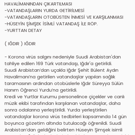
HAVALİMANINDAN ÇIKARTILMASI
-VATANDAŞLARIN YURDA GETİRİLMESİ
-VATANDAŞLARIN OTOBÜSTEN İNMESİ VE KARŞILANMASI
-HÜSEYİN ŞİMŞEK İSİMLİ VATANDAŞ İLE RÖP.
-YURTTAN DETAY
( IĞDIR ) IĞDIR
- Korona virüs salgını nedeniyle Suudi Arabistan'dan
tahliye edilen 169 Türk vatandaşı, Iğdır'a getirildi.
Suudi Arabistan’dan uçakla Iğdır Şehit Bülent Aydın
Havalimanı’na getirilen vatandaşlar yapılan sağlık
taramasının ardından otobüslerle Iğdır Süreyya Sülün
Hanım Öğrenci Yurdu’na getirildi.
Kredi ve Yurtlar Kurumu personelince çiçekler ve canlı
müzik ekibi tarafından karşılanan vatandaşlar, daha
sonra odalarına yerleştirildi. Yurda yerleştirilen
vatandaşlar korona virüs tedbirleri kapsamında 14 gün
boyunca gözetim altında tutulacağı öğrenildi. Suudi
Arabistan’dan geldiğini belirten Hüseyin Şimşek isimli