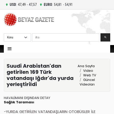
USD
: 47,49 - 47,57
EURO
: 54,81 - 54,91
Ara
Suudi Arabistan'dan
Ana Sayfa
Video
getirilen 169 Türk
Web TV
vatandaşı Iğdır'da yurda
Güncel
yerleştirildi
Videoları
HAVALİMANI DIŞINDAN DETAY
Sağlık Taraması
-YURDA GETİRİLEN VATANDAŞLARIN OTOBÜSLER İLE