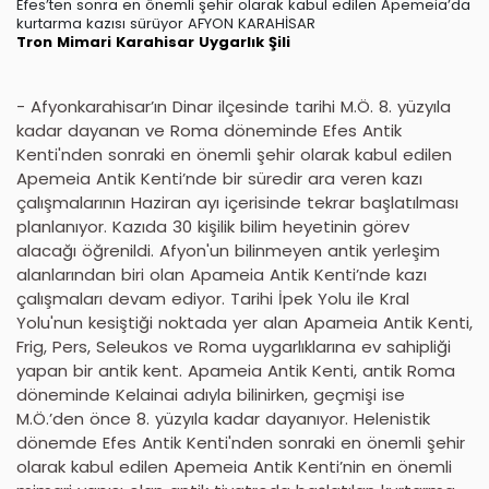
Efes’ten sonra en önemli şehir olarak kabul edilen Apemeia’da
kurtarma kazısı sürüyor AFYON KARAHİSAR
Tron
Mimari
Karahisar
Uygarlık
Şili
- Afyonkarahisar’ın Dinar ilçesinde tarihi M.Ö. 8. yüzyıla
kadar dayanan ve Roma döneminde Efes Antik
Kenti'nden sonraki en önemli şehir olarak kabul edilen
Apemeia Antik Kenti’nde bir süredir ara veren kazı
çalışmalarının Haziran ayı içerisinde tekrar başlatılması
planlanıyor. Kazıda 30 kişilik bilim heyetinin görev
alacağı öğrenildi. Afyon'un bilinmeyen antik yerleşim
alanlarından biri olan Apameia Antik Kenti’nde kazı
çalışmaları devam ediyor. Tarihi İpek Yolu ile Kral
Yolu'nun kesiştiği noktada yer alan Apameia Antik Kenti,
Frig, Pers, Seleukos ve Roma uygarlıklarına ev sahipliği
yapan bir antik kent. Apameia Antik Kenti, antik Roma
döneminde Kelainai adıyla bilinirken, geçmişi ise
M.Ö.’den önce 8. yüzyıla kadar dayanıyor. Helenistik
dönemde Efes Antik Kenti'nden sonraki en önemli şehir
olarak kabul edilen Apemeia Antik Kenti’nin en önemli