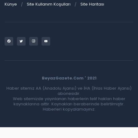
Künye
Site Kullanım Koşulları
Site Haritası
BeyazGazete.Com ' 2021
Haber sitemiz AA (Anadolu Ajansı) ve İHA (İhlas Haber Ajansı)
abonesidir.
Web sitemizde yayınlanan haberlerin telif hakları haber
kaynaklarına aittir. Kaynakları beraberinde belirtilmiştir.
Haberleri kopyalamayınız.