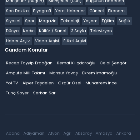
Manşetler (Bugün)
Manşetler (Dün)
Bugünün Haberleri
Son Dakika
Biyografi
Yerel Haberler
Güncel
Ekonomi
Siyaset
Spor
Magazin
Teknoloji
Yaşam
Eğitim
Sağlık
Dünya
Kadın
Kültür / Sanat
3.Sayfa
Televizyon
Haber Arşivi
Video Arşivi
Etiket Arşivi
Gündem Konular
Recep Tayyip Erdoğan
Kemal Kılıçdaroğlu
Celal Şengör
Ampute Milli Takımı
Mansur Yavaş
Ekrem İmamoğlu
Yol TV
Alper Taşdelen
Özgür Özel
Muharrem İnce
Tunç Soyer
Serkan Sarı
Adana
Adıyaman
Afyon
Ağrı
Aksaray
Amasya
Ankara