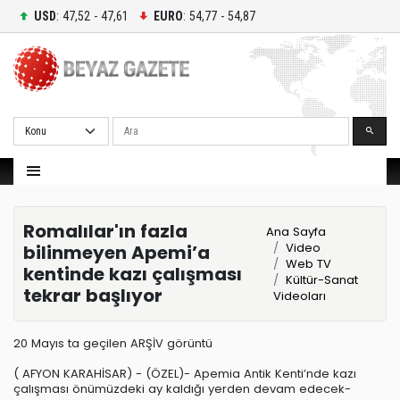
USD
: 47,52 - 47,61
EURO
: 54,77 - 54,87
Ara
Romalılar'ın fazla
Ana Sayfa
Video
bilinmeyen Apemi’a
Web TV
kentinde kazı çalışması
Kültür-Sanat
tekrar başlıyor
Videoları
20 Mayıs ta geçilen ARŞİV görüntü
( AFYON KARAHİSAR) - (ÖZEL)- Apemia Antik Kenti’nde kazı
çalışması önümüzdeki ay kaldığı yerden devam edecek-