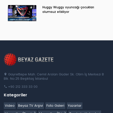
Huggy Wuggy oyuncağı çocukları
olumsuz etkiliyor
Gayrettepe Mah. Cemil Arslan Güder Sk. Otim İş Merkezi B
Blk. No:25 Beşiktaş İstanbul
+90 212 333 33 00
Kategoriler
Video
Beyaz TV Arşivi
Foto Galeri
Yazarlar