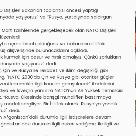
ışişleri Bakanları toplantısı öncesi yaptığı
ünyada yaşıyoruz” ve “Rusya, yurtdışında saldırgan
Mart tarihlerinde gerçekleşecek olan NATO Dışişleri
düzenledi.
sayfa açma fırsatı olduğunu ve bakanların ittifakı
ş alışverişinde bulunacaklarını açıkladı.
 kurmak için cesur ve hırslı olmalıyız. Çünkü zorlukların
r dünyada yaşıyoruz" dedi.
Çin ve Rusya ile rekabet ve iklim değişikliği gibi
rg, "NATO 2030’da Çin ve Rusya gibi otoriter güçler
i korumakla ilgili konular görüşülecek" ifadelerini
ndiya ve İsveç’in yanı sıra NATO’nun AB Yüksek Temsilcisi
rek, “Rusya, ülkesinde barışçıl muhalifleri bastırmaya
odeli sergiliyor. Bir İttifak olarak, Rusya'ya yönelik
ruz" dedi.
 Afganistan'daki durumla ilgili istişarelere devam
stan'daki durumla ilgili askeri varlığımız ile ilgili ve