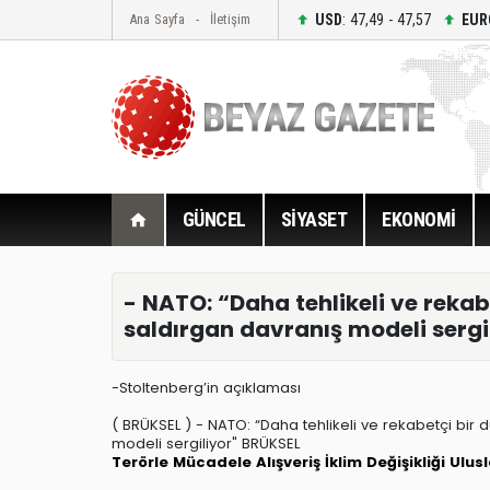
USD
: 47,49 - 47,57
EUR
Ana Sayfa
İletişim
GÜNCEL
SİYASET
EKONOMİ
- NATO: “Daha tehlikeli ve reka
saldırgan davranış modeli sergil
-Stoltenberg’in açıklaması
( BRÜKSEL ) - NATO: “Daha tehlikeli ve rekabetçi bir
modeli sergiliyor" BRÜKSEL
Terörle Mücadele
Alışveriş
İklim Değişikliği
Ulus