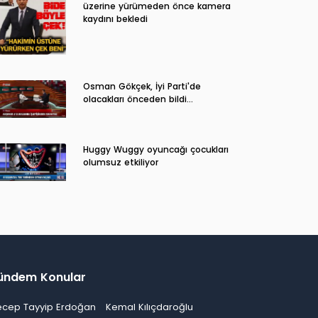
üzerine yürümeden önce kamera
kaydını bekledi
Osman Gökçek, İyi Parti'de
olacakları önceden bildi...
Huggy Wuggy oyuncağı çocukları
olumsuz etkiliyor
ündem Konular
ecep Tayyip Erdoğan
Kemal Kılıçdaroğlu