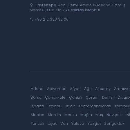
Gayrettepe Mah. Cemil Arslan Güder Sk. Otim İş
Merkezi B Blk. No:25 Beşiktaş İstanbul
+90 212 333 33 00
Adana
Adıyaman
Afyon
Ağrı
Aksaray
Amasya
Bursa
Çanakkale
Çankırı
Çorum
Denizli
Diyarb
Isparta
İstanbul
İzmir
Kahramanmaraş
Karabü
Manisa
Mardin
Mersin
Muğla
Muş
Nevşehir
N
Tunceli
Uşak
Van
Yalova
Yozgat
Zonguldak