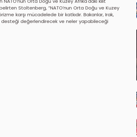
 NATO’nun Orta Doğu ve Kuzey Afrika'daki kilit
i belirten Stoltenberg, “NATO’nun Orta Doğu ve Kuzey
rörizme karşı mücadelede bir katkıdır. Bakanlar, Irak,
miz desteği değerlendirecek ve neler yapabileceği