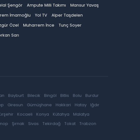
elal Şengör
Ampute Milli Takımı
Mansur Yavaş
krem İmamoğlu
Yol TV
Alper Taşdelen
zgür Özel
Muharrem İnce
Tunç Soyer
rkan Sarı
an
Bayburt
Bilecik
Bingöl
Bitlis
Bolu
Burdur
ep
Giresun
Gümüşhane
Hakkari
Hatay
Iğdır
Kırşehir
Kocaeli
Konya
Kütahya
Malatya
inop
Şırnak
Sivas
Tekirdağ
Tokat
Trabzon