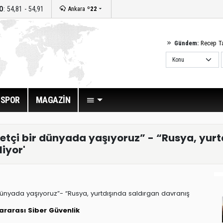
O
: 54,81 - 54,91
Ankara
º22
Gündem:
Recep T
SPOR
MAGAZİN
betçi bir dünyada yaşıyoruz” - “Rusya, yurt
iyor'
 dünyada yaşıyoruz”- “Rusya, yurtdışında saldırgan davranış
lararası
Siber Güvenlik