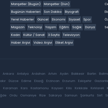
Manşetler (Bugün)
Manşetler (Dün)
C
Bugünün Haberleri
Son Dakika
Biyografi
E
Yerel Haberler
Güncel
Ekonomi
Siyaset
Spor
Ö
Magazin
Teknoloji
Yaşam
Eğitim
Sağlık
Dünya
Se
Kadın
Kültür / Sanat
3.Sayfa
Televizyon
Haber Arşivi
Video Arşivi
Etiket Arşivi
Ankara
Antalya
Ardahan
Artvin
Aydın
Balıkesir
Bartın
Batm
akır
Düzce
Edirne
Elazığ
Erzincan
Erzurum
Eskişehir
Gaziant
k
Karaman
Kars
Kastamonu
Kayseri
Kilis
Kırıkkale
Kırklareli
iğde
Ordu
Osmaniye
Rize
Sakarya
Samsun
Şanlıurfa
Siirt
S