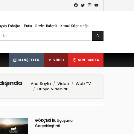
ayyip Erdoğan
-
Putin
-
Devlet Bahçeli
-
Kemal Kılıçdaroğlu
Ara
MANŞETLER
VİDEO
SON DAKİKA
dışında
Ana Sayfa
Video
Web TV
Dünya Videoları
GÖKÇERİ İlk Uçuşunu
Gerçekleştirdi