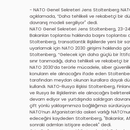
- NATO Genel Sekreteri Jens Stoltenberg NATO D
açıklamada, “Daha tehlikeli ve rekabetçi bir d
davranış modeli sergiliyor" dedi.
NATO Genel Sekreteri Jens Stoltenberg, 23-24 
Bakanları toplantısı hakkında başını toplantısı 
Stoltenberg, transatlantik ilişkilerde yeni bir 
uyarlamak için NATO 2030 girişimi hakkında görü
Stoltenberg, “Gelecek için daha güçlü bir İttifak
sınır tanımadığı, daha tehlikeli ve rekabetçi bi
NATO 2030’da terörle mücadele, siber güvenlik, 
konuların ele alınacağını ifade eden Stoltenbe
tarafından meydan okunan kurallara dayalı düzen
kullandı. NATO-Rusya ilişkisi Stoltenberg, Finla
ve Rusya ile ilişkilerinin ele alınacağını belirte
devam ediyor ve yurtdışında saldırgan davranış m
çift yönlü yaklaşımımıza bağlılığımızı sürdürüyo
NATO’nun Afganistan’da askeri varlığı NATO’nun
edeceğini kaydeden Stoltenberg, "Bakanlar, Afgani
sonraki adımları istişare edecek" dedi.