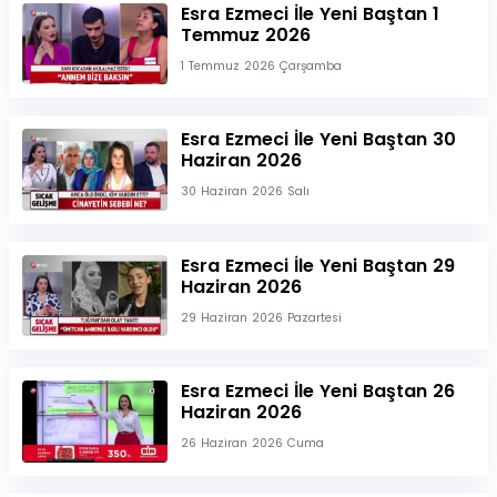
Esra Ezmeci İle Yeni Baştan 1
Temmuz 2026
1 Temmuz 2026 Çarşamba
Esra Ezmeci İle Yeni Baştan 30
Haziran 2026
30 Haziran 2026 Salı
Esra Ezmeci İle Yeni Baştan 29
Haziran 2026
29 Haziran 2026 Pazartesi
Esra Ezmeci İle Yeni Baştan 26
Haziran 2026
26 Haziran 2026 Cuma