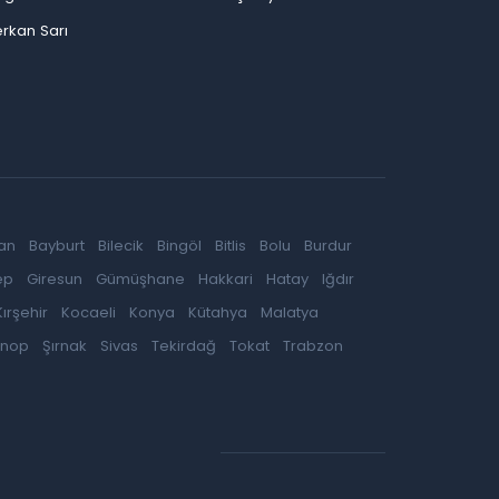
rkan Sarı
an
Bayburt
Bilecik
Bingöl
Bitlis
Bolu
Burdur
ep
Giresun
Gümüşhane
Hakkari
Hatay
Iğdır
Kırşehir
Kocaeli
Konya
Kütahya
Malatya
inop
Şırnak
Sivas
Tekirdağ
Tokat
Trabzon