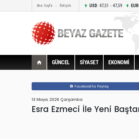
USD
: 47,51 - 47,59
EUR
Ana Sayfa
İletişim
GÜNCEL
SİYASET
EKONOMİ
Facebook'ta Paylaş
13 Mayıs 2026 Çarşamba
Esra Ezmeci İle Yeni Başt