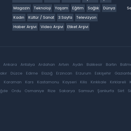
Magazin
Teknoloji
Yaşam
Eğitim
Sağlık
Dünya
Se
Kadın
Kültür / Sanat
3.Sayfa
Televizyon
Haber Arşivi
Video Arşivi
Etiket Arşivi
Ankara
Antalya
Ardahan
Artvin
Aydın
Balıkesir
Bartın
Batm
akır
Düzce
Edirne
Elazığ
Erzincan
Erzurum
Eskişehir
Gaziant
k
Karaman
Kars
Kastamonu
Kayseri
Kilis
Kırıkkale
Kırklareli
iğde
Ordu
Osmaniye
Rize
Sakarya
Samsun
Şanlıurfa
Siirt
S