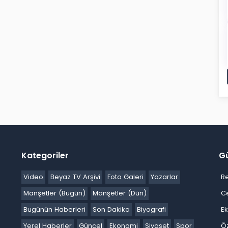
Kategoriler
G
Video
Beyaz TV Arşivi
Foto Galeri
Yazarlar
R
Manşetler (Bugün)
Manşetler (Dün)
C
Bugünün Haberleri
Son Dakika
Biyografi
E
Yerel Haberler
Güncel
Ekonomi
Siyaset
Spor
Ö