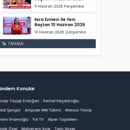
11 Haziran 2026 Perşembe
Esra Ezmeci İle Yeni
Baştan 10 Haziran 2026
10 Haziran 2026 Çarşamba
TAMAMI
ündem Konular
ecep Tayyip Erdoğan
Kemal Kılıçdaroğlu
elal Şengör
Ampute Milli Takımı
Mansur Yavaş
krem İmamoğlu
Yol TV
Alper Taşdelen
zgür Özel
Muharrem İnce
Tunç Soyer