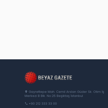
Gayrettepe Mah. Cemil Arslan Güder Sk. Otim İş
Merkezi B Blk. No:25 Beşiktaş İstanbul
+90 212 333 33 00