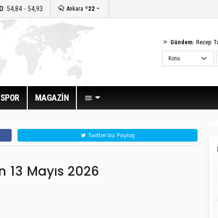
O
: 54,84 - 54,93
Ankara
º22
Gündem:
Recep T
SPOR
MAGAZİN
Twitter'da Paylaş
an 13 Mayıs 2026