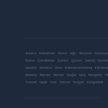
Adana
Adıyaman
Afyon
Ağrı
Aksaray
Amasya
Bursa
Çanakkale
Çankırı
Çorum
Denizli
Diyarb
Isparta
İstanbul
İzmir
Kahramanmaraş
Karabü
Manisa
Mardin
Mersin
Muğla
Muş
Nevşehir
N
Tunceli
Uşak
Van
Yalova
Yozgat
Zonguldak