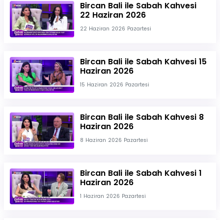
Bircan Bali ile Sabah Kahvesi
22 Haziran 2026
22 Haziran 2026 Pazartesi
Bircan Bali ile Sabah Kahvesi 15
Haziran 2026
15 Haziran 2026 Pazartesi
Bircan Bali ile Sabah Kahvesi 8
Haziran 2026
8 Haziran 2026 Pazartesi
Bircan Bali ile Sabah Kahvesi 1
Haziran 2026
1 Haziran 2026 Pazartesi