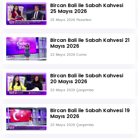
Bircan Bali ile Sabah Kahvesi
25 Mayıs 2026
25 Mayıs 2026 Pazartesi
Bircan Bali ile Sabah Kahvesi 21
Mayıs 2026
22 Mayıs 2026 Cuma
Bircan Bali ile Sabah Kahvesi
20 Mayıs 2026
20 Mayıs 2026 Çarşamba
Bircan Bali ile Sabah Kahvesi 19
Mayıs 2026
20 Mayıs 2026 Çarşamba