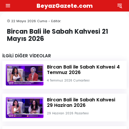
BeyazGazete.com
22 Mayıs 2026 Cuma - Editör:
Bircan Bali ile Sabah Kahvesi 21
Mayıs 2026
İLGİLİ DİĞER VİDEOLAR
Bircan Bali ile Sabah Kahvesi 4
Temmuz 2026
4 Temmuz 2026 Cumartesi
Bircan Bali ile Sabah Kahvesi
29 Haziran 2026
29 Haziran 2026 Pazartesi