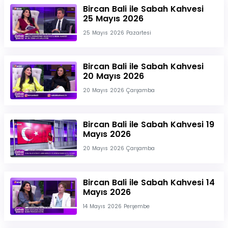
Bircan Bali ile Sabah Kahvesi
25 Mayıs 2026
25 Mayıs 2026 Pazartesi
Bircan Bali ile Sabah Kahvesi
20 Mayıs 2026
20 Mayıs 2026 Çarşamba
Bircan Bali ile Sabah Kahvesi 19
Mayıs 2026
20 Mayıs 2026 Çarşamba
Bircan Bali ile Sabah Kahvesi 14
Mayıs 2026
14 Mayıs 2026 Perşembe