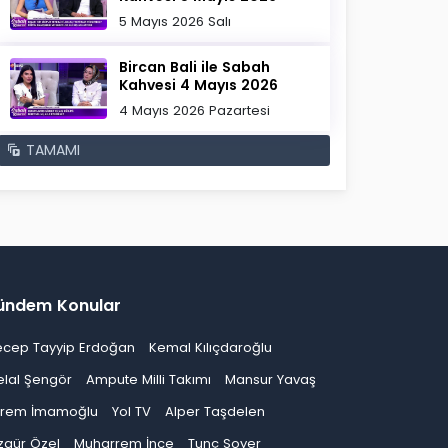
5 Mayıs 2026 Salı
Bircan Bali ile Sabah
Kahvesi 4 Mayıs 2026
4 Mayıs 2026 Pazartesi
TAMAMI
ündem Konular
ecep Tayyip Erdoğan
Kemal Kılıçdaroğlu
elal Şengör
Ampute Milli Takımı
Mansur Yavaş
krem İmamoğlu
Yol TV
Alper Taşdelen
zgür Özel
Muharrem İnce
Tunç Soyer