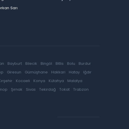
rkan Sarı
an
Bayburt
Bilecik
Bingöl
Bitlis
Bolu
Burdur
ep
Giresun
Gümüşhane
Hakkari
Hatay
Iğdır
Kırşehir
Kocaeli
Konya
Kütahya
Malatya
inop
Şırnak
Sivas
Tekirdağ
Tokat
Trabzon