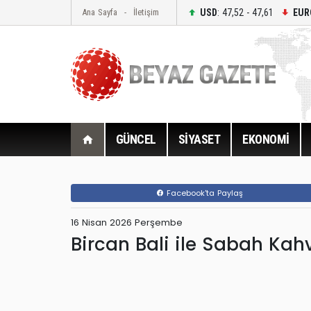
USD
: 47,52 - 47,61
EUR
Ana Sayfa
İletişim
GÜNCEL
SİYASET
EKONOMİ
Facebook'ta Paylaş
16 Nisan 2026 Perşembe
Bircan Bali ile Sabah Kah