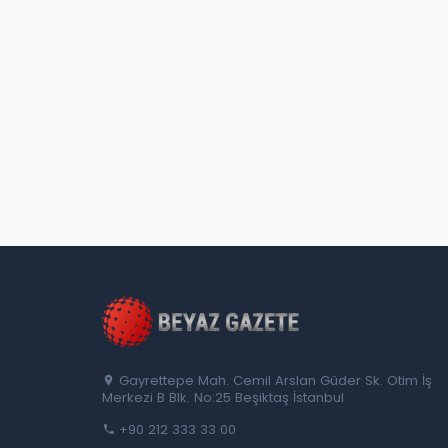
Gayrettepe Mah. Cemil Arslan Güder Sk. Otim İş
Merkezi B Blk. No:25 Beşiktaş İstanbul
+90 212 333 33 00