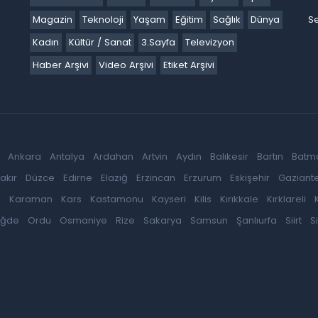
Magazin
Teknoloji
Yaşam
Eğitim
Sağlık
Dünya
Se
Kadın
Kültür / Sanat
3.Sayfa
Televizyon
Haber Arşivi
Video Arşivi
Etiket Arşivi
Ankara
Antalya
Ardahan
Artvin
Aydın
Balıkesir
Bartın
Batm
akır
Düzce
Edirne
Elazığ
Erzincan
Erzurum
Eskişehir
Gaziant
k
Karaman
Kars
Kastamonu
Kayseri
Kilis
Kırıkkale
Kırklareli
iğde
Ordu
Osmaniye
Rize
Sakarya
Samsun
Şanlıurfa
Siirt
S