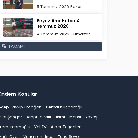
5 Temmuz 2026 Pazar
Beyaz Ana Haber 4
Temmuz 2026
4 Temmuz 2026 Cumartesi
TAMAMI
ündem Konular
ecep Tayyip Erdoğan
Kemal Kılıçdaroğlu
elal Şengör
Ampute Milli Takımı
Mansur Yavaş
krem İmamoğlu
Yol TV
Alper Taşdelen
zgür Özel
Muharrem İnce
Tunç Soyer