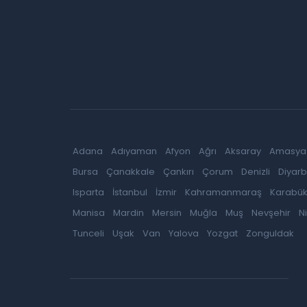
Adana
Adıyaman
Afyon
Ağrı
Aksaray
Amasya
Bursa
Çanakkale
Çankırı
Çorum
Denizli
Diyarb
Isparta
İstanbul
İzmir
Kahramanmaraş
Karabü
Manisa
Mardin
Mersin
Muğla
Muş
Nevşehir
N
Tunceli
Uşak
Van
Yalova
Yozgat
Zonguldak