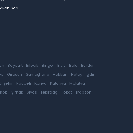
rkan Sarı
an
Bayburt
Bilecik
Bingöl
Bitlis
Bolu
Burdur
ep
Giresun
Gümüşhane
Hakkari
Hatay
Iğdır
Kırşehir
Kocaeli
Konya
Kütahya
Malatya
inop
Şırnak
Sivas
Tekirdağ
Tokat
Trabzon