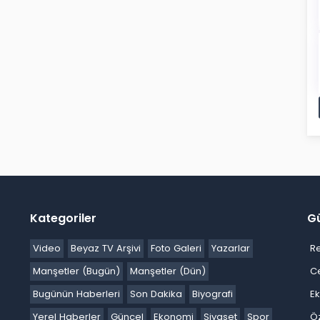
Kategoriler
G
Video
Beyaz TV Arşivi
Foto Galeri
Yazarlar
R
Manşetler (Bugün)
Manşetler (Dün)
C
Bugünün Haberleri
Son Dakika
Biyografi
E
Yerel Haberler
Güncel
Ekonomi
Siyaset
Spor
Ö