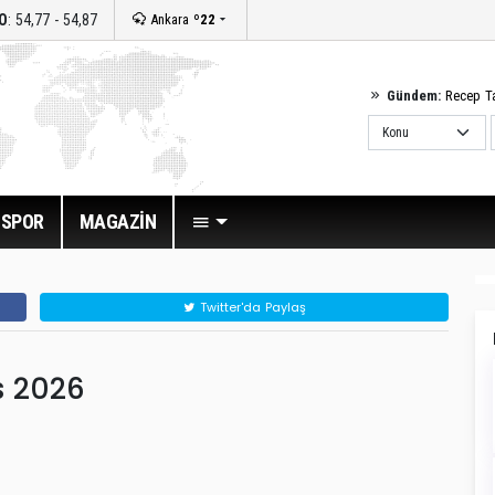
O
: 54,77 - 54,87
Ankara
º22
Gündem:
Recep T
SPOR
MAGAZİN
Twitter'da Paylaş
s 2026