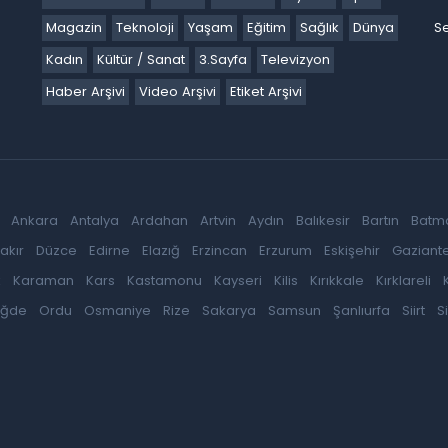
Magazin
Teknoloji
Yaşam
Eğitim
Sağlık
Dünya
Se
Kadın
Kültür / Sanat
3.Sayfa
Televizyon
Haber Arşivi
Video Arşivi
Etiket Arşivi
Ankara
Antalya
Ardahan
Artvin
Aydın
Balıkesir
Bartın
Batm
akır
Düzce
Edirne
Elazığ
Erzincan
Erzurum
Eskişehir
Gaziant
k
Karaman
Kars
Kastamonu
Kayseri
Kilis
Kırıkkale
Kırklareli
iğde
Ordu
Osmaniye
Rize
Sakarya
Samsun
Şanlıurfa
Siirt
S