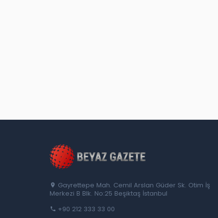
Gayrettepe Mah. Cemil Arslan Güder Sk. Otim İş
Merkezi B Blk. No:25 Beşiktaş İstanbul
+90 212 333 33 00