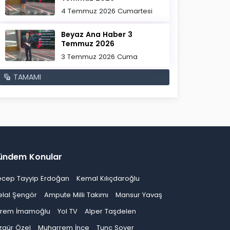
4 Temmuz 2026 Cumartesi
Beyaz Ana Haber 3
Temmuz 2026
3 Temmuz 2026 Cuma
TAMAMI
ündem Konular
ecep Tayyip Erdoğan
Kemal Kılıçdaroğlu
elal Şengör
Ampute Milli Takımı
Mansur Yavaş
krem İmamoğlu
Yol TV
Alper Taşdelen
zgür Özel
Muharrem İnce
Tunç Soyer