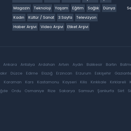
Magazin
Teknoloji
Yaşam
Eğitim
Sağlık
Dünya
Se
Kadın
Kültür / Sanat
3.Sayfa
Televizyon
Haber Arşivi
Video Arşivi
Etiket Arşivi
Ankara
Antalya
Ardahan
Artvin
Aydın
Balıkesir
Bartın
Batm
akır
Düzce
Edirne
Elazığ
Erzincan
Erzurum
Eskişehir
Gaziant
k
Karaman
Kars
Kastamonu
Kayseri
Kilis
Kırıkkale
Kırklareli
iğde
Ordu
Osmaniye
Rize
Sakarya
Samsun
Şanlıurfa
Siirt
S