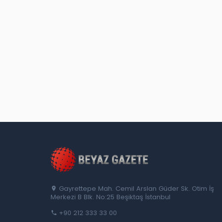
Gayrettepe Mah. Cemil Arslan Güder Sk. Otim İş
Merkezi B Blk. No:25 Beşiktaş İstanbul
+90 212 333 33 00