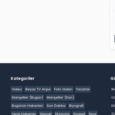
Kategoriler
G
Video
Beyaz TV Arşivi
Foto Galeri
Yazarlar
R
Manşetler (Bugün)
Manşetler (Dün)
C
Bugünün Haberleri
Son Dakika
Biyografi
E
Yerel Haberler
Güncel
Ekonomi
Siyaset
Spor
Ö