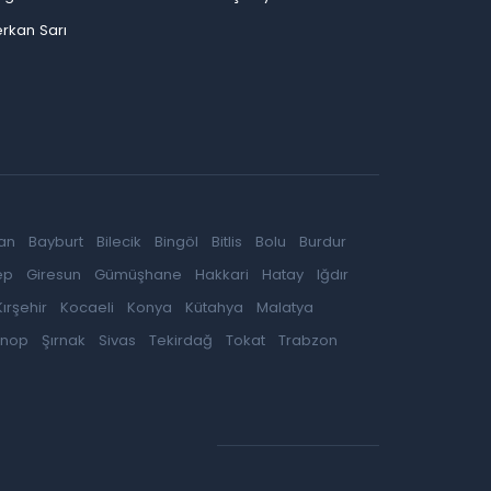
rkan Sarı
an
Bayburt
Bilecik
Bingöl
Bitlis
Bolu
Burdur
ep
Giresun
Gümüşhane
Hakkari
Hatay
Iğdır
Kırşehir
Kocaeli
Konya
Kütahya
Malatya
inop
Şırnak
Sivas
Tekirdağ
Tokat
Trabzon