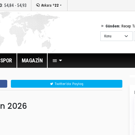
O
: 54,84 - 54,93
Ankara
º22
Gündem:
Recep T
SPOR
MAGAZİN
Twitter'da Paylaş
an 2026