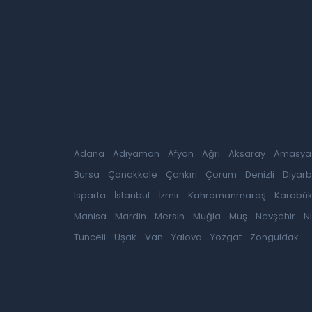
Adana
Adıyaman
Afyon
Ağrı
Aksaray
Amasya
Bursa
Çanakkale
Çankırı
Çorum
Denizli
Diyarb
Isparta
İstanbul
İzmir
Kahramanmaraş
Karabü
Manisa
Mardin
Mersin
Muğla
Muş
Nevşehir
N
Tunceli
Uşak
Van
Yalova
Yozgat
Zonguldak