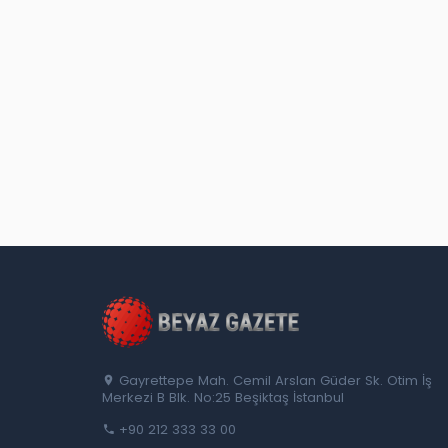
Gayrettepe Mah. Cemil Arslan Güder Sk. Otim İş
Merkezi B Blk. No:25 Beşiktaş İstanbul
+90 212 333 33 00