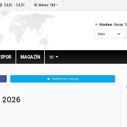
O
: 54,81 - 54,91
Ankara
º22
Gündem:
Recep T
SPOR
MAGAZİN
Twitter'da Paylaş
s 2026