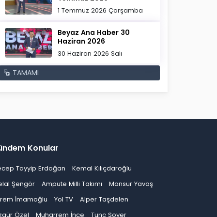
1 Temmuz 2026 Çarşamba
Beyaz Ana Haber 30
Haziran 2026
30 Haziran 2026 Salı
TAMAMI
ündem Konular
ecep Tayyip Erdoğan
Kemal Kılıçdaroğlu
elal Şengör
Ampute Milli Takımı
Mansur Yavaş
krem İmamoğlu
Yol TV
Alper Taşdelen
zgür Özel
Muharrem İnce
Tunç Soyer