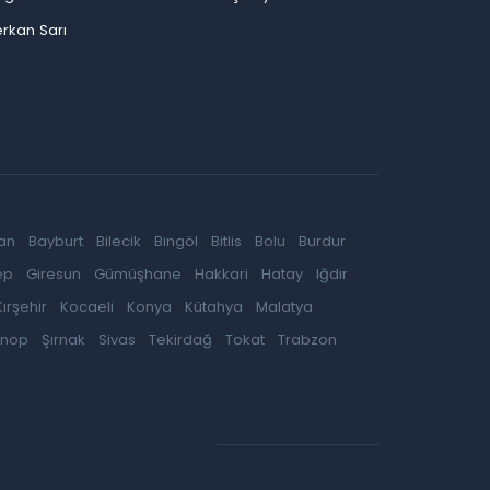
rkan Sarı
an
Bayburt
Bilecik
Bingöl
Bitlis
Bolu
Burdur
ep
Giresun
Gümüşhane
Hakkari
Hatay
Iğdır
Kırşehir
Kocaeli
Konya
Kütahya
Malatya
inop
Şırnak
Sivas
Tekirdağ
Tokat
Trabzon