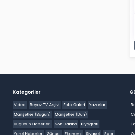
Kategoriler
G
Video
Beyaz TV Arşivi
Foto Galeri
Yazarlar
R
Manşetler (Bugün)
Manşetler (Dün)
C
Bugünün Haberleri
Son Dakika
Biyografi
E
Yerel Haberler
Güncel
Ekonomi
Siyaset
Spor
Ö