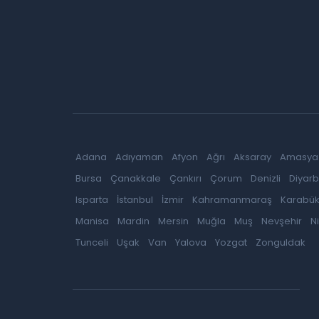
Adana
Adıyaman
Afyon
Ağrı
Aksaray
Amasya
Bursa
Çanakkale
Çankırı
Çorum
Denizli
Diyarb
Isparta
İstanbul
İzmir
Kahramanmaraş
Karabü
Manisa
Mardin
Mersin
Muğla
Muş
Nevşehir
N
Tunceli
Uşak
Van
Yalova
Yozgat
Zonguldak