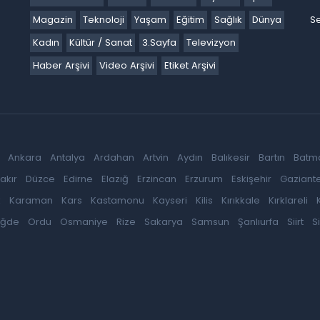
Magazin
Teknoloji
Yaşam
Eğitim
Sağlık
Dünya
Se
Kadın
Kültür / Sanat
3.Sayfa
Televizyon
Haber Arşivi
Video Arşivi
Etiket Arşivi
Ankara
Antalya
Ardahan
Artvin
Aydın
Balıkesir
Bartın
Batm
akır
Düzce
Edirne
Elazığ
Erzincan
Erzurum
Eskişehir
Gaziant
k
Karaman
Kars
Kastamonu
Kayseri
Kilis
Kırıkkale
Kırklareli
iğde
Ordu
Osmaniye
Rize
Sakarya
Samsun
Şanlıurfa
Siirt
S