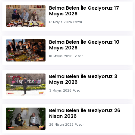
Belma Belen İle Geziyoruz 17
Mayıs 2026
17 Mayıs 2026 Pazar
Belma Belen İle Geziyoruz 10
Mayıs 2026
10 Mayıs 2026 Pazar
Belma Belen İle Geziyoruz 3
Mayıs 2026
3 Mayıs 2026 Pazar
Belma Belen İle Geziyoruz 26
Nisan 2026
26 Nisan 2026 Pazar