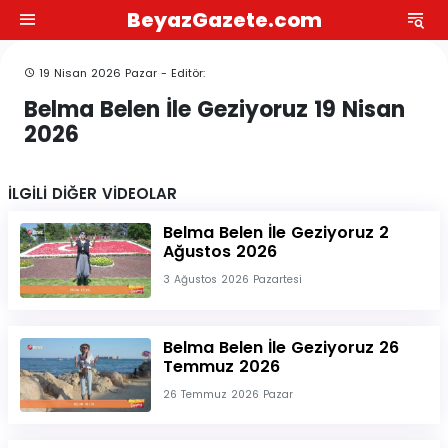
BeyazGazete.com
19 Nisan 2026 Pazar - Editör:
Belma Belen İle Geziyoruz 19 Nisan
2026
İLGİLİ DİĞER VİDEOLAR
Belma Belen İle Geziyoruz 2
Ağustos 2026
3 Ağustos 2026 Pazartesi
Belma Belen İle Geziyoruz 26
Temmuz 2026
26 Temmuz 2026 Pazar