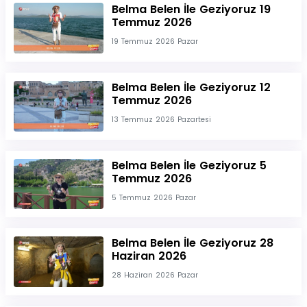
Belma Belen İle Geziyoruz 19
Temmuz 2026
19 Temmuz 2026 Pazar
Belma Belen İle Geziyoruz 12
Temmuz 2026
13 Temmuz 2026 Pazartesi
Belma Belen İle Geziyoruz 5
Temmuz 2026
5 Temmuz 2026 Pazar
Belma Belen İle Geziyoruz 28
Haziran 2026
28 Haziran 2026 Pazar