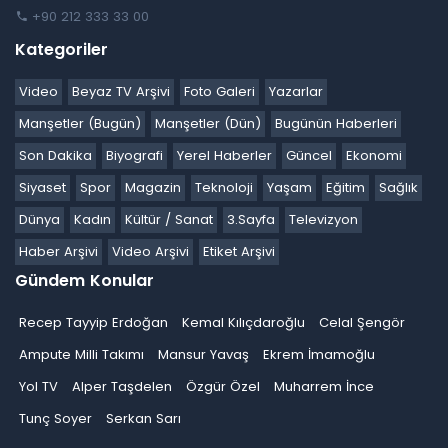
+90 212 333 33 00
Kategoriler
Video
Beyaz TV Arşivi
Foto Galeri
Yazarlar
Manşetler (Bugün)
Manşetler (Dün)
Bugünün Haberleri
Son Dakika
Biyografi
Yerel Haberler
Güncel
Ekonomi
Siyaset
Spor
Magazin
Teknoloji
Yaşam
Eğitim
Sağlık
Dünya
Kadın
Kültür / Sanat
3.Sayfa
Televizyon
Haber Arşivi
Video Arşivi
Etiket Arşivi
Gündem Konular
Recep Tayyip Erdoğan
Kemal Kılıçdaroğlu
Celal Şengör
Ampute Milli Takımı
Mansur Yavaş
Ekrem İmamoğlu
Yol TV
Alper Taşdelen
Özgür Özel
Muharrem İnce
Tunç Soyer
Serkan Sarı