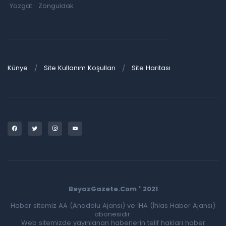
Yozgat
Zonguldak
Künye
Site Kullanım Koşulları
Site Haritası
BeyazGazete.Com ' 2021
Haber sitemiz AA (Anadolu Ajansı) ve İHA (İhlas Haber Ajansı)
abonesidir.
Web sitemizde yayınlanan haberlerin telif hakları haber