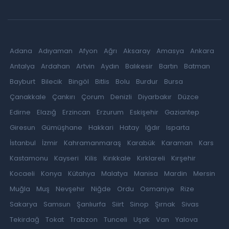
Adana
Adıyaman
Afyon
Ağrı
Aksaray
Amasya
Ankara
Antalya
Ardahan
Artvin
Aydın
Balıkesir
Bartın
Batman
Bayburt
Bilecik
Bingöl
Bitlis
Bolu
Burdur
Bursa
Çanakkale
Çankırı
Çorum
Denizli
Diyarbakır
Düzce
Edirne
Elazığ
Erzincan
Erzurum
Eskişehir
Gaziantep
Giresun
Gümüşhane
Hakkari
Hatay
Iğdır
Isparta
İstanbul
İzmir
Kahramanmaraş
Karabük
Karaman
Kars
Kastamonu
Kayseri
Kilis
Kırıkkale
Kırklareli
Kırşehir
Kocaeli
Konya
Kütahya
Malatya
Manisa
Mardin
Mersin
Muğla
Muş
Nevşehir
Niğde
Ordu
Osmaniye
Rize
Sakarya
Samsun
Şanlıurfa
Siirt
Sinop
Şırnak
Sivas
Tekirdağ
Tokat
Trabzon
Tunceli
Uşak
Van
Yalova