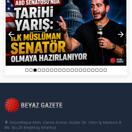
Gayrettepe Mah. Cemil Arslan Güder Sk. Otim İş Merkezi B
Blk. No:25 Beşiktaş İstanbul