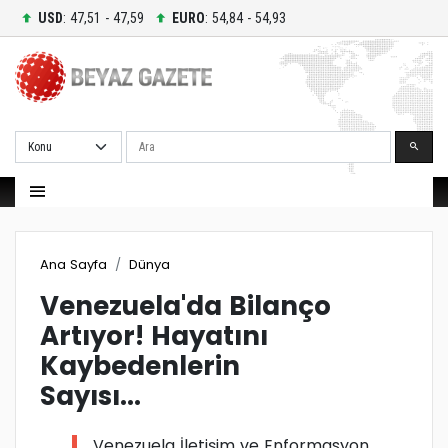
USD
: 47,51 - 47,59
EURO
: 54,84 - 54,93
Ara
Ana Sayfa
Dünya
Venezuela'da Bilanço
Artıyor! Hayatını
Kaybedenlerin
Sayısı...
Venezuela İletişim ve Enformasyon