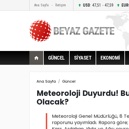
USD
: 47,51 - 47,59
EUR
Ana Sayfa
İletişim
GÜNCEL
SİYASET
EKONOMİ
Ana Sayfa
Güncel
Meteoroloji Duyurdu! B
Olacak?
Meteoroloji Genel Müdürlüğü, 8 
raporunu yayımladı. Rapora göre; b
Kars, Ardahan, Iğdır ve Ağrı çevrel