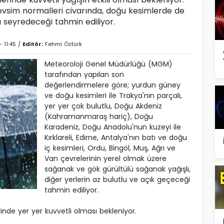
mevsim normalleri civarında, doğu kesimlerde de
 seyredeceği tahmin ediliyor.
 11:45 /
Editör:
Fehmi Öztürk
Meteoroloji Genel Müdürlüğü (MGM)
tarafından yapılan son
değerlendirmelere göre; yurdun güney
ve doğu kesimleri ile Trakya'nın parçalı,
yer yer çok bulutlu, Doğu Akdeniz
(Kahramanmaraş hariç), Doğu
Karadeniz, Doğu Anadolu'nun kuzeyi ile
Kırklareli, Edirne, Antalya'nın batı ve doğu
iç kesimleri, Ordu, Bingöl, Muş, Ağrı ve
Van çevrelerinin yerel olmak üzere
sağanak ve gök gürültülü sağanak yağışlı,
diğer yerlerin az bulutlu ve açık geçeceği
tahmin ediliyor.
rinde yer yer kuvvetli olması bekleniyor.