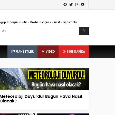
ayyip Erdoğan
-
Putin
-
Devlet Bahçeli
-
Kemal Kılıçdaroğlu
Ara
MANŞETLER
VİDEO
SON DAKİKA
Meteoroloji Duyurdu! Bugün Hava Nasıl
Olacak?