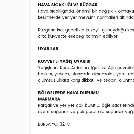
HAVA SICAKLIĞI VE RÜZGAR
Hava sıcaklığında, önemli bir değişiklik olmay
kesimlerde yer yer mevsim normalleri altında
Rüzgarın ise; genellikle kuzeyli, güneydoğu ke
orta kuvvette eseceği tahmin ediliyor.
UYARILAR
KUVVETLİ YAĞIŞ UYARISI
Yağışların, Kars, Ardahan, Iğdır ve Ağrı çevrel
baskını, yıldırım, ulaşımda aksamalar, yerel dol
olumsuzluklara karşı dikkatli ve tedbirli olunmal
BÖLGELERDE HAVA DURUMU
MARMARA
Parçalı ve yer yer çok bulutlu, öğle saatlerind
üzere sağanak ve gök gürültülü sağanak yağış
BURSA °C, 32°C