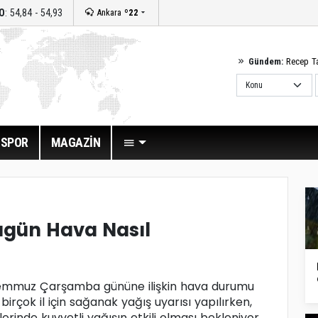
O
: 54,84 - 54,93
Ankara
º22
Gündem:
Recep T
SPOR
MAGAZİN
ugün Hava Nasıl
Temmuz Çarşamba gününe ilişkin hava durumu
irçok il için sağanak yağış uyarısı yapılırken,
erinde kuvvetli yağışın etkili olması bekleniyor.