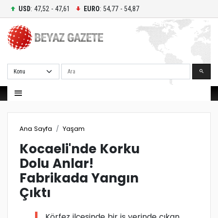
USD
: 47,52 - 47,61
EURO
: 54,77 - 54,87
Ara
Ana Sayfa
Yaşam
Kocaeli'nde Korku
Dolu Anlar!
Fabrikada Yangın
Çıktı
Körfez ilçesinde bir iş yerinde çıkan