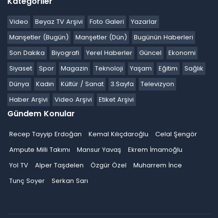
Kategoriler
Video
Beyaz TV Arşivi
Foto Galeri
Yazarlar
Manşetler (Bugün)
Manşetler (Dün)
Bugünün Haberleri
Son Dakika
Biyografi
Yerel Haberler
Güncel
Ekonomi
Siyaset
Spor
Magazin
Teknoloji
Yaşam
Eğitim
Sağlık
Dünya
Kadın
Kültür / Sanat
3.Sayfa
Televizyon
Haber Arşivi
Video Arşivi
Etiket Arşivi
Gündem Konular
Recep Tayyip Erdoğan
Kemal Kılıçdaroğlu
Celal Şengör
Ampute Milli Takımı
Mansur Yavaş
Ekrem İmamoğlu
Yol TV
Alper Taşdelen
Özgür Özel
Muharrem İnce
Tunç Soyer
Serkan Sarı