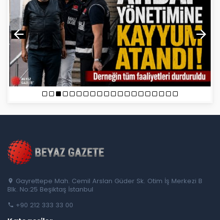
Gayrettepe Mah. Cemil Arslan Güder Sk. Otim İş Merkezi B
Blk. No:25 Beşiktaş İstanbul
+90 212 333 33 00