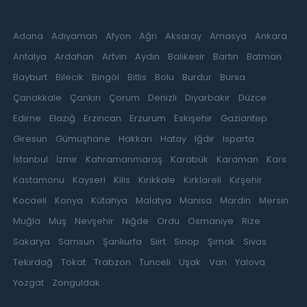
Adana
Adıyaman
Afyon
Ağrı
Aksaray
Amasya
Ankara
Antalya
Ardahan
Artvin
Aydın
Balıkesir
Bartın
Batman
Bayburt
Bilecik
Bingöl
Bitlis
Bolu
Burdur
Bursa
Çanakkale
Çankırı
Çorum
Denizli
Diyarbakır
Düzce
Edirne
Elazığ
Erzincan
Erzurum
Eskişehir
Gaziantep
Giresun
Gümüşhane
Hakkari
Hatay
Iğdır
Isparta
İstanbul
İzmir
Kahramanmaraş
Karabük
Karaman
Kars
Kastamonu
Kayseri
Kilis
Kırıkkale
Kırklareli
Kırşehir
Kocaeli
Konya
Kütahya
Malatya
Manisa
Mardin
Mersin
Muğla
Muş
Nevşehir
Niğde
Ordu
Osmaniye
Rize
Sakarya
Samsun
Şanlıurfa
Siirt
Sinop
Şırnak
Sivas
Tekirdağ
Tokat
Trabzon
Tunceli
Uşak
Van
Yalova
Yozgat
Zonguldak