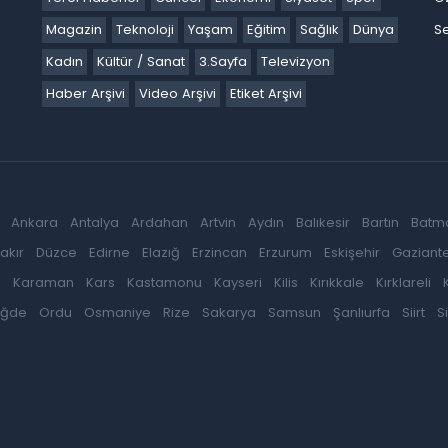
Magazin
Teknoloji
Yaşam
Eğitim
Sağlık
Dünya
Se
Kadın
Kültür / Sanat
3.Sayfa
Televizyon
Haber Arşivi
Video Arşivi
Etiket Arşivi
Ankara
Antalya
Ardahan
Artvin
Aydın
Balıkesir
Bartın
Batm
akır
Düzce
Edirne
Elazığ
Erzincan
Erzurum
Eskişehir
Gaziant
k
Karaman
Kars
Kastamonu
Kayseri
Kilis
Kırıkkale
Kırklareli
iğde
Ordu
Osmaniye
Rize
Sakarya
Samsun
Şanlıurfa
Siirt
S