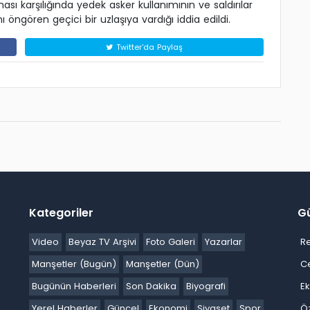
ası karşılığında yedek asker kullanımının ve saldırılar
nı öngören geçici bir uzlaşıya vardığı iddia edildi.
Twitter'da Paylaş
Kategoriler
G
Video
Beyaz TV Arşivi
Foto Galeri
Yazarlar
R
Manşetler (Bugün)
Manşetler (Dün)
C
Bugünün Haberleri
Son Dakika
Biyografi
E
Yerel Haberler
Güncel
Ekonomi
Siyaset
Spor
Ö