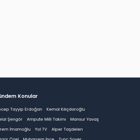
ündem Konular
ecep Tayyip Erdoğan
Kemal Kılıçdaroğlu
elal Şengör
Ampute Milli Takımı
Mansur Yavaş
krem İmamoğlu
Yol TV
Alper Taşdelen
zgür Özel
Muharrem İnce
Tunç Soyer