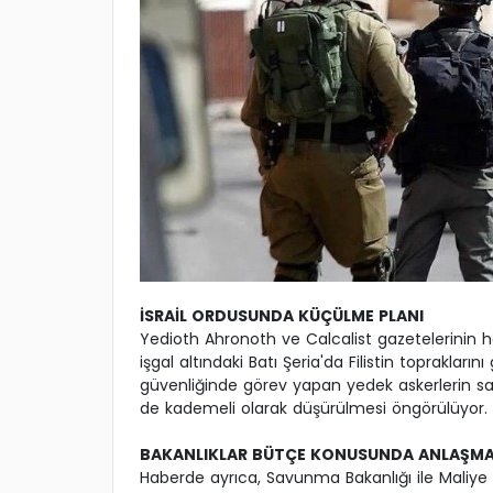
İSRAİL ORDUSUNDA KÜÇÜLME PLANI
Yedioth Ahronoth ve Calcalist gazetelerinin 
işgal altındaki Batı Şeria'da Filistin toprakların
güvenliğinde görev yapan yedek askerlerin sayı
de kademeli olarak düşürülmesi öngörülüyor.
BAKANLIKLAR BÜTÇE KONUSUNDA ANLAŞMAZ
Haberde ayrıca, Savunma Bakanlığı ile Maliy