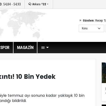
O
: 54,84 - 54,93
Ankara
º22
Gündem:
Recep T
SPOR
MAGAZİN
kıntı! 10 Bin Yedek
eniyle temmuz ayı sonuna kadar yaklaşık 10 bin
dığı bildirildi.