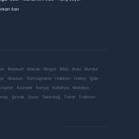
rkan Sarı
an
Bayburt
Bilecik
Bingöl
Bitlis
Bolu
Burdur
ep
Giresun
Gümüşhane
Hakkari
Hatay
Iğdır
Kırşehir
Kocaeli
Konya
Kütahya
Malatya
inop
Şırnak
Sivas
Tekirdağ
Tokat
Trabzon