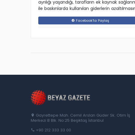
ayrılığı yaşandığı, tarafların ek kaynak sağlanm
ile baskınlarda kullanılan giderlerin azaltılması
Facebook'ta Paylaş
Gayrettepe Mah. Cemil Arslan Güder Sk. Otim İş
Merkezi B Blk. No:25 Beşiktaş İstanbul
+90 212 333 33 00