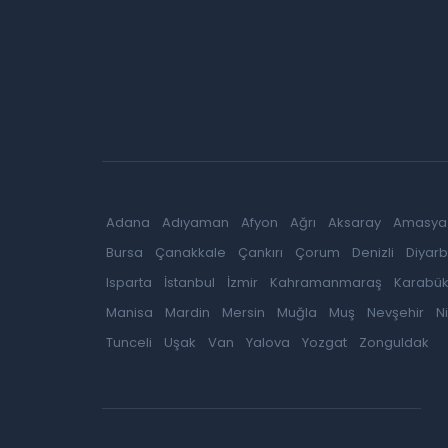
Adana
Adıyaman
Afyon
Ağrı
Aksaray
Amasya
Bursa
Çanakkale
Çankırı
Çorum
Denizli
Diyarb
Isparta
İstanbul
İzmir
Kahramanmaraş
Karabü
Manisa
Mardin
Mersin
Muğla
Muş
Nevşehir
N
Tunceli
Uşak
Van
Yalova
Yozgat
Zonguldak