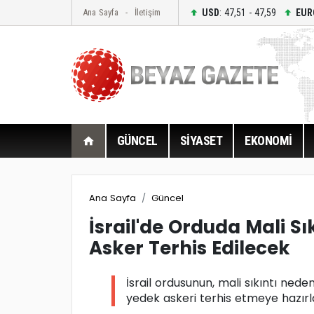
USD
: 47,51 - 47,59
EUR
Ana Sayfa
İletişim
GÜNCEL
SİYASET
EKONOMİ
Ana Sayfa
Güncel
İsrail'de Orduda Mali Sı
Asker Terhis Edilecek
İsrail ordusunun, mali sıkıntı ned
yedek askeri terhis etmeye hazırlan