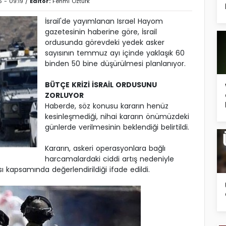
 - 09:19 /
Editör:
Fehmi Öztürk
İsrail'de yayımlanan Israel Hayom
gazetesinin haberine göre, İsrail
ordusunda görevdeki yedek asker
sayısının temmuz ayı içinde yaklaşık 60
binden 50 bine düşürülmesi planlanıyor.
BÜTÇE KRİZİ İSRAİL ORDUSUNU
ZORLUYOR
Haberde, söz konusu kararın henüz
kesinleşmediği, nihai kararın önümüzdeki
günlerde verilmesinin beklendiği belirtildi.
Kararın, askeri operasyonlara bağlı
harcamalardaki ciddi artış nedeniyle
ı kapsamında değerlendirildiği ifade edildi.