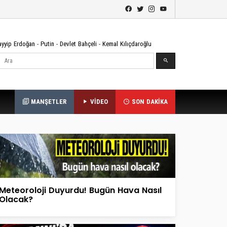
ayyip Erdoğan
-
Putin
-
Devlet Bahçeli
-
Kemal Kılıçdaroğlu
Ara
MANŞETLER
VİDEO
SON DAKİKA
Meteoroloji Duyurdu! Bugün Hava Nasıl
Olacak?