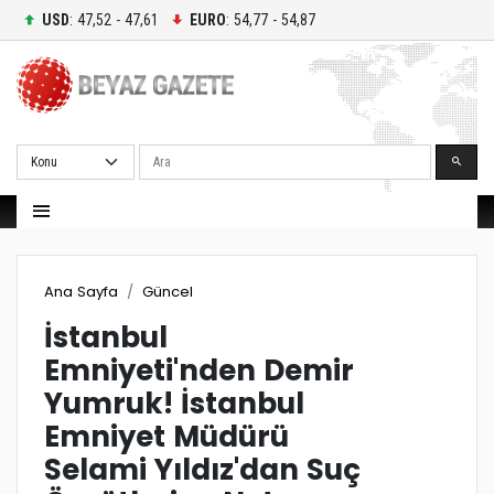
USD
: 47,52 - 47,61
EURO
: 54,77 - 54,87
Ara
Ana Sayfa
Güncel
İstanbul
Emniyeti'nden Demir
Yumruk! İstanbul
Emniyet Müdürü
Selami Yıldız'dan Suç