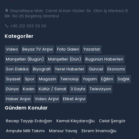
Gayrettepe Mah. Cemil Arslan Güder Sk. Otim İş Merkezi B
Blk. No:25 Beşiktaş İstanbul
+90 212 333 33 00
Kategoriler
Video
Beyaz TV Arşivi
Foto Galeri
Yazarlar
Manşetler (Bugün)
Manşetler (Dün)
Bugünün Haberleri
Son Dakika
Biyografi
Yerel Haberler
Güncel
Ekonomi
Siyaset
Spor
Magazin
Teknoloji
Yaşam
Eğitim
Sağlık
Dünya
Kadın
Kültür / Sanat
3.Sayfa
Televizyon
Haber Arşivi
Video Arşivi
Etiket Arşivi
Gündem Konular
Recep Tayyip Erdoğan
Kemal Kılıçdaroğlu
Celal Şengör
Ampute Milli Takımı
Mansur Yavaş
Ekrem İmamoğlu