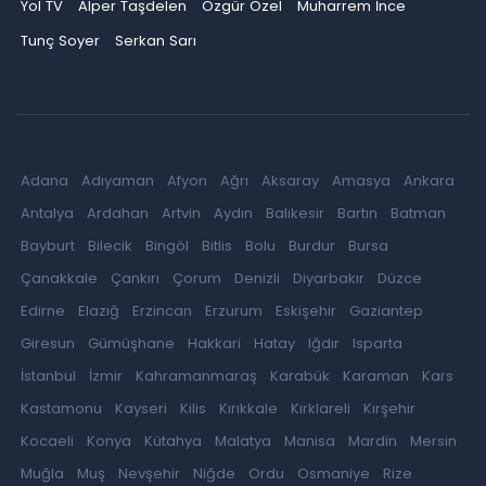
Yol TV
Alper Taşdelen
Özgür Özel
Muharrem İnce
Tunç Soyer
Serkan Sarı
Adana
Adıyaman
Afyon
Ağrı
Aksaray
Amasya
Ankara
Antalya
Ardahan
Artvin
Aydın
Balıkesir
Bartın
Batman
Bayburt
Bilecik
Bingöl
Bitlis
Bolu
Burdur
Bursa
Çanakkale
Çankırı
Çorum
Denizli
Diyarbakır
Düzce
Edirne
Elazığ
Erzincan
Erzurum
Eskişehir
Gaziantep
Giresun
Gümüşhane
Hakkari
Hatay
Iğdır
Isparta
İstanbul
İzmir
Kahramanmaraş
Karabük
Karaman
Kars
Kastamonu
Kayseri
Kilis
Kırıkkale
Kırklareli
Kırşehir
Kocaeli
Konya
Kütahya
Malatya
Manisa
Mardin
Mersin
Muğla
Muş
Nevşehir
Niğde
Ordu
Osmaniye
Rize