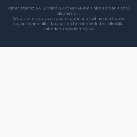
Haber sitemiz AA (Anadolu Ajansı) ve İHA (İhlas Haber Ajansı)
abonesidir.
Web sitemizde yayınlanan haberlerin telif hakları haber
kaynaklarına aittir. Kaynakları beraberinde belirtilmiştir.
Haberleri kopyalamayınız.