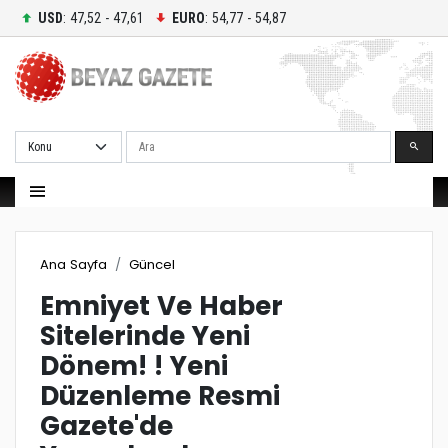
USD
: 47,52 - 47,61
EURO
: 54,77 - 54,87
Ara
Ana Sayfa
Güncel
Emniyet Ve Haber
Sitelerinde Yeni
Dönem! ! Yeni
Düzenleme Resmi
Gazete'de