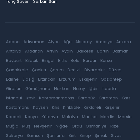
Tunç Soyer
Serkan Sarı
Adana
Adıyaman
Afyon
Ağrı
Aksaray
Amasya
Ankara
Antalya
Ardahan
Artvin
Aydın
Balıkesir
Bartın
Batman
Bayburt
Bilecik
Bingöl
Bitlis
Bolu
Burdur
Bursa
Çanakkale
Çankırı
Çorum
Denizli
Diyarbakır
Düzce
Edirne
Elazığ
Erzincan
Erzurum
Eskişehir
Gaziantep
Giresun
Gümüşhane
Hakkari
Hatay
Iğdır
Isparta
İstanbul
İzmir
Kahramanmaraş
Karabük
Karaman
Kars
Kastamonu
Kayseri
Kilis
Kırıkkale
Kırklareli
Kırşehir
Kocaeli
Konya
Kütahya
Malatya
Manisa
Mardin
Mersin
Muğla
Muş
Nevşehir
Niğde
Ordu
Osmaniye
Rize
Sakarya
Samsun
Şanlıurfa
Siirt
Sinop
Şırnak
Sivas