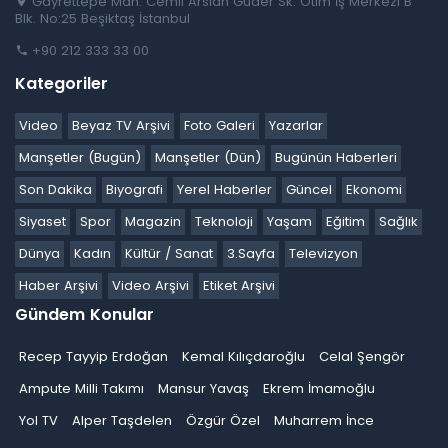
Gayrettepe Mah. Cemil Arslan Güder Sk. Otim İş Merkezi B
Blk. No:25 Beşiktaş İstanbul
+90 212 333 33 00
Kategoriler
Video
Beyaz TV Arşivi
Foto Galeri
Yazarlar
Manşetler (Bugün)
Manşetler (Dün)
Bugünün Haberleri
Son Dakika
Biyografi
Yerel Haberler
Güncel
Ekonomi
Siyaset
Spor
Magazin
Teknoloji
Yaşam
Eğitim
Sağlık
Dünya
Kadın
Kültür / Sanat
3.Sayfa
Televizyon
Haber Arşivi
Video Arşivi
Etiket Arşivi
Gündem Konular
Recep Tayyip Erdoğan
Kemal Kılıçdaroğlu
Celal Şengör
Ampute Milli Takımı
Mansur Yavaş
Ekrem İmamoğlu
Yol TV
Alper Taşdelen
Özgür Özel
Muharrem İnce