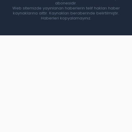
abonesidir.
Web sitemizde yayınlanan haberlerin telif hakları haber
kaynaklarına aittir. Kaynakları beraberinde belirtilmiştir.
Haberleri kopyalamayınız.