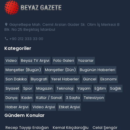
Gayrettepe Mah. Cemil Arslan Güder Sk. Otim İş Merkezi B
Blk. No:25 Beşiktaş İstanbul
+90 212 333 33 00
Kategoriler
Video
Beyaz TV Arşivi
Foto Galeri
Yazarlar
Manşetler (Bugün)
Manşetler (Dün)
Bugünün Haberleri
Son Dakika
Biyografi
Yerel Haberler
Güncel
Ekonomi
Siyaset
Spor
Magazin
Teknoloji
Yaşam
Eğitim
Sağlık
Dünya
Kadın
Kültür / Sanat
3.Sayfa
Televizyon
Haber Arşivi
Video Arşivi
Etiket Arşivi
Gündem Konular
Recep Tayyip Erdoğan
Kemal Kılıçdaroğlu
Celal Şengör