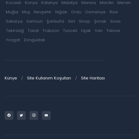
Kocaeli
Konya
Kütahya
Malatya
Manisa
Mardin
Mersin
Muğla
Muş
Nevşehir
Niğde
Ordu
Osmaniye
Rize
Sakarya
Samsun
Şanlıurfa
Siirt
Sinop
Şırnak
Sivas
Tekirdağ
Tokat
Trabzon
Tunceli
Uşak
Van
Yalova
Yozgat
Zonguldak
Künye
Site Kullanım Koşulları
Site Haritası