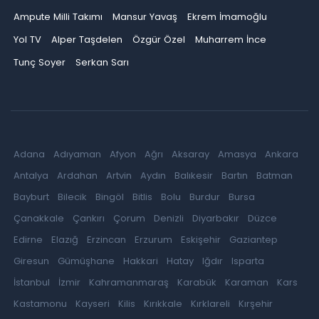
Ampute Milli Takımı
Mansur Yavaş
Ekrem İmamoğlu
Yol TV
Alper Taşdelen
Özgür Özel
Muharrem İnce
Tunç Soyer
Serkan Sarı
Adana
Adıyaman
Afyon
Ağrı
Aksaray
Amasya
Ankara
Antalya
Ardahan
Artvin
Aydın
Balıkesir
Bartın
Batman
Bayburt
Bilecik
Bingöl
Bitlis
Bolu
Burdur
Bursa
Çanakkale
Çankırı
Çorum
Denizli
Diyarbakır
Düzce
Edirne
Elazığ
Erzincan
Erzurum
Eskişehir
Gaziantep
Giresun
Gümüşhane
Hakkari
Hatay
Iğdır
Isparta
İstanbul
İzmir
Kahramanmaraş
Karabük
Karaman
Kars
Kastamonu
Kayseri
Kilis
Kırıkkale
Kırklareli
Kırşehir