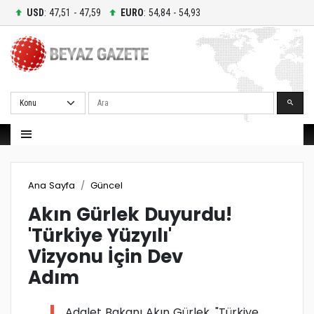
USD
: 47,51 - 47,59
EURO
: 54,84 - 54,93
Ara
Ana Sayfa
Güncel
Akın Gürlek Duyurdu!
'Türkiye Yüzyılı'
Vizyonu İçin Dev
Adım
Adalet Bakanı Akın Gürlek, "Türkiye