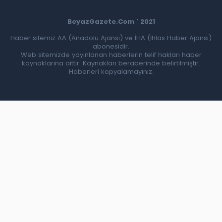
BeyazGazete.Com ' 2021
Haber sitemiz AA (Anadolu Ajansı) ve İHA (İhlas Haber Ajansı)
abonesidir.
Web sitemizde yayınlanan haberlerin telif hakları haber
kaynaklarına aittir. Kaynakları beraberinde belirtilmiştir.
Haberleri kopyalamayınız.