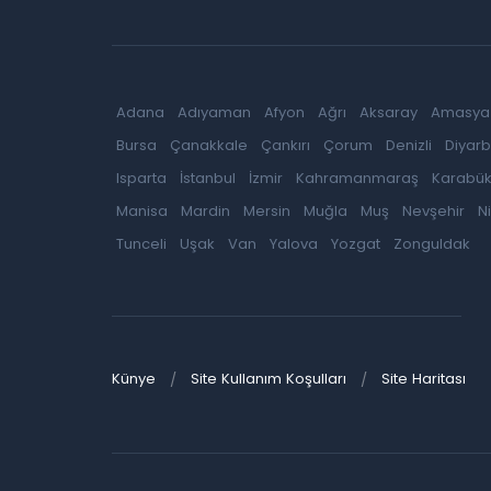
Adana
Adıyaman
Afyon
Ağrı
Aksaray
Amasya
Bursa
Çanakkale
Çankırı
Çorum
Denizli
Diyarb
Isparta
İstanbul
İzmir
Kahramanmaraş
Karabü
Manisa
Mardin
Mersin
Muğla
Muş
Nevşehir
N
Tunceli
Uşak
Van
Yalova
Yozgat
Zonguldak
Künye
Site Kullanım Koşulları
Site Haritası