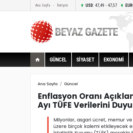
USD
: 47,49 - 47,57
EUR
Ana Sayfa
İletişim
GÜNCEL
SİYASET
EKONOMİ
Ana Sayfa
Güncel
Enflasyon Oranı Açıkla
Ayı TÜFE Verilerini Duy
Milyonlar, asgari ücret, memur v
üzere birçok kalemi etkileyecek en
İstatistik Kurumu (TÜİK) merakla b