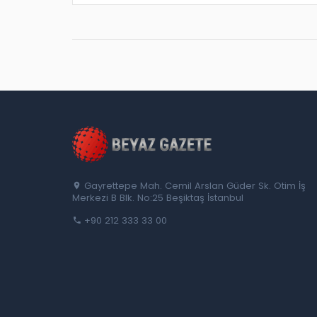
Gayrettepe Mah. Cemil Arslan Güder Sk. Otim İş
Merkezi B Blk. No:25 Beşiktaş İstanbul
+90 212 333 33 00