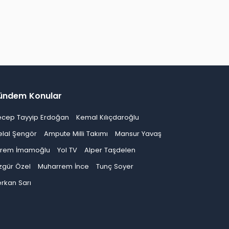
ündem Konular
ecep Tayyip Erdoğan
Kemal Kılıçdaroğlu
elal Şengör
Ampute Milli Takımı
Mansur Yavaş
krem İmamoğlu
Yol TV
Alper Taşdelen
zgür Özel
Muharrem İnce
Tunç Soyer
rkan Sarı