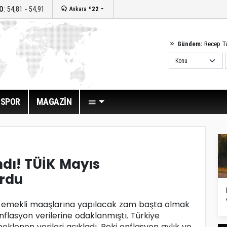
O
: 54,81 - 54,91
Ankara
º22
Gündem:
Recep T
SPOR
MAGAZİN
ndı! TÜİK Mayıs
urdu
e emekli maaşlarına yapılacak zam başta olmak
flasyon verilerine odaklanmıştı. Türkiye
eklenen verileri açıkladı. Peki enflasyon aylık ve