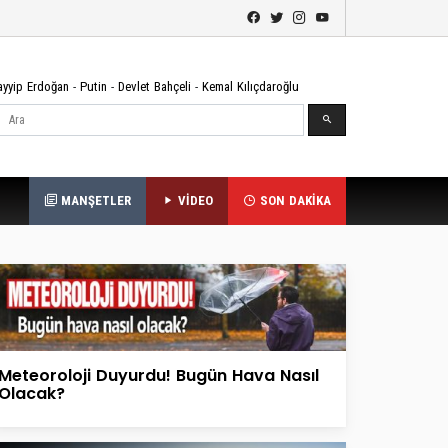
ayyip Erdoğan
-
Putin
-
Devlet Bahçeli
-
Kemal Kılıçdaroğlu
Ara
MANŞETLER
VİDEO
SON DAKİKA
Meteoroloji Duyurdu! Bugün Hava Nasıl
Olacak?