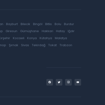
an
Bayburt
Bilecik
Bingöl
Bitlis
Bolu
Burdur
ep
Giresun
Gümüşhane
Hakkari
Hatay
Iğdır
Kırşehir
Kocaeli
Konya
Kütahya
Malatya
inop
Şırnak
Sivas
Tekirdağ
Tokat
Trabzon