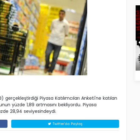
erçekleştirdiği Piyasa Katılımcıları Anketi'ne katılan
unun yüzde 1,89 artmasını bekliyordu. Piyasa
yüzde 28,94 seviyesindeydi.
Twitter'da Paylaş