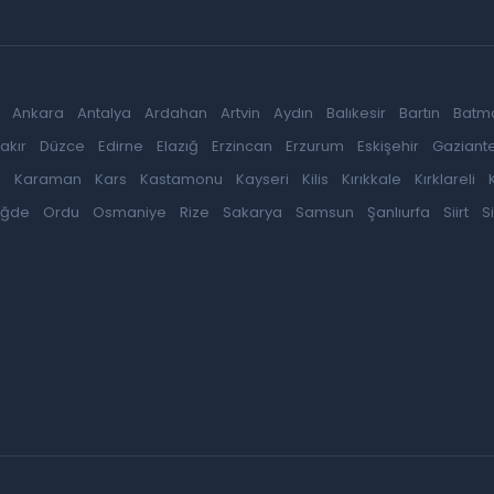
Ankara
Antalya
Ardahan
Artvin
Aydın
Balıkesir
Bartın
Batm
akır
Düzce
Edirne
Elazığ
Erzincan
Erzurum
Eskişehir
Gaziant
k
Karaman
Kars
Kastamonu
Kayseri
Kilis
Kırıkkale
Kırklareli
iğde
Ordu
Osmaniye
Rize
Sakarya
Samsun
Şanlıurfa
Siirt
S