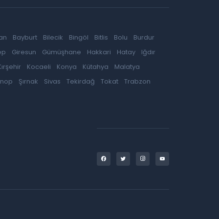
an
Bayburt
Bilecik
Bingöl
Bitlis
Bolu
Burdur
ep
Giresun
Gümüşhane
Hakkari
Hatay
Iğdır
Kırşehir
Kocaeli
Konya
Kütahya
Malatya
inop
Şırnak
Sivas
Tekirdağ
Tokat
Trabzon