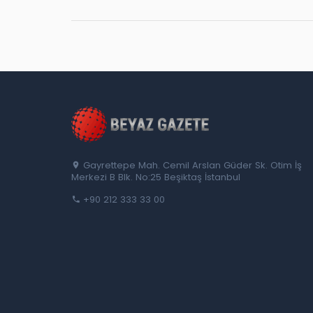
Gayrettepe Mah. Cemil Arslan Güder Sk. Otim İş
Merkezi B Blk. No:25 Beşiktaş İstanbul
+90 212 333 33 00