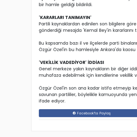
bir hamle geldiği bildirildi.
'KARARLARI TANIMAYIN'
Partili kaynaklardan edinilen son bilgilere göre
gönderdiği mesajda 'Kemal Bey'in kararlarını t
Bu kapsamda bazı il ve ilçelerde parti binaları
Özgür Özel'in bu hamlesiyle Ankara'da kaosu 
'VEKİLLİK VADEDİYOR' İDDİASI
Genel merkeze yakın kaynakların bir diğer iddi
muhafaza edebilmek için kendilerine vekillik v
Özgür Özel'in son ana kadar istifa etmeyip k
savunan partililer, böylelikle kamuoyunda yeni
ifade ediyor.
Facebook'ta Paylaş