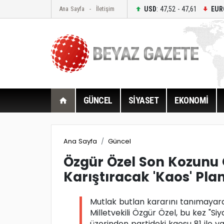
USD
: 47,52 - 47,61
EUR
Ana Sayfa
İletişim
GÜNCEL
SİYASET
EKONOMİ
Ana Sayfa
Güncel
Özgür Özel Son Kozunu 
Karıştıracak 'Kaos' Plan.
Mutlak butlan kararını tanımaya
Milletvekili Özgür Özel, bu kez "Siya
üzerinden partideki kaosu 81 ile y