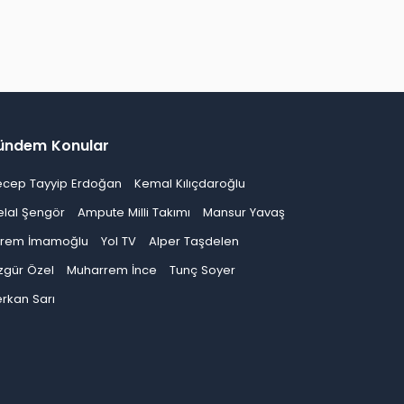
ündem Konular
ecep Tayyip Erdoğan
Kemal Kılıçdaroğlu
elal Şengör
Ampute Milli Takımı
Mansur Yavaş
krem İmamoğlu
Yol TV
Alper Taşdelen
zgür Özel
Muharrem İnce
Tunç Soyer
rkan Sarı