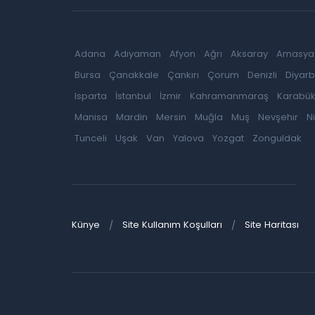
Adana
Adıyaman
Afyon
Ağrı
Aksaray
Amasya
Bursa
Çanakkale
Çankırı
Çorum
Denizli
Diyarb
Isparta
İstanbul
İzmir
Kahramanmaraş
Karabü
Manisa
Mardin
Mersin
Muğla
Muş
Nevşehir
N
Tunceli
Uşak
Van
Yalova
Yozgat
Zonguldak
Künye
Site Kullanım Koşulları
Site Haritası