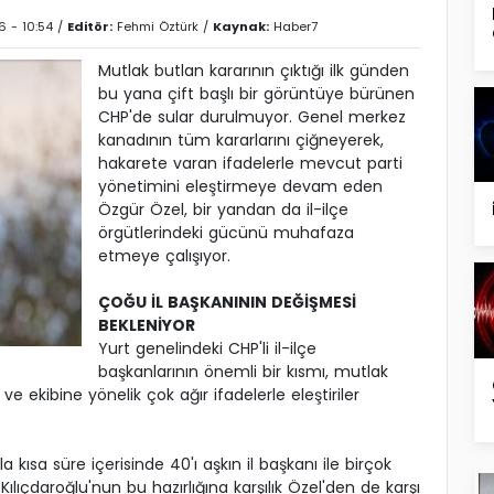
 - 10:54 /
Editör:
Fehmi Öztürk
/
Kaynak:
Haber7
Mutlak butlan kararının çıktığı ilk günden
bu yana çift başlı bir görüntüye bürünen
CHP'de sular durulmuyor. Genel merkez
kanadının tüm kararlarını çiğneyerek,
hakarete varan ifadelerle mevcut parti
yönetimini eleştirmeye devam eden
Özgür Özel, bir yandan da il-ilçe
örgütlerindeki gücünü muhafaza
etmeye çalışıyor.
ÇOĞU İL BAŞKANININ DEĞİŞMESİ
BEKLENİYOR
Yurt genelindeki CHP'li il-ilçe
başkanlarının önemli bir kısmı, mutlak
 ekibine yönelik çok ağır ifadelerle eleştiriler
 kısa süre içerisinde 40'ı aşkın il başkanı ile birçok
ılıçdaroğlu'nun bu hazırlığına karşılık Özel'den de karşı