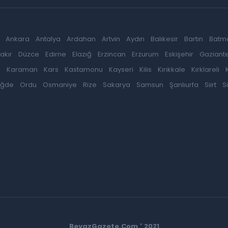
Ankara
Antalya
Ardahan
Artvin
Aydın
Balıkesir
Bartın
Batm
akır
Düzce
Edirne
Elazığ
Erzincan
Erzurum
Eskişehir
Gaziant
k
Karaman
Kars
Kastamonu
Kayseri
Kilis
Kırıkkale
Kırklareli
iğde
Ordu
Osmaniye
Rize
Sakarya
Samsun
Şanlıurfa
Siirt
S
BeyazGazete.Com ' 2021