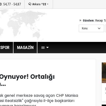
O
: 54,77 - 54,87
Ankara
º22
Gündem:
Recep T
SPOR
MAGAZİN
Oynuyor! Ortalığı
..
rak genel merkeze savaş açan CHP Manisa
si iteatsizlik" çağrısıyla il-ilçe başkanları
aymaya hazırlanıyor.