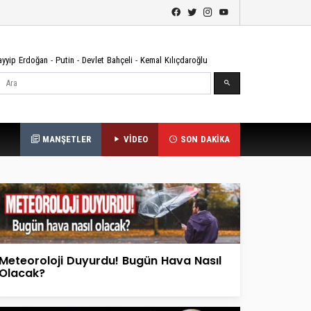
ayyip Erdoğan
-
Putin
-
Devlet Bahçeli
-
Kemal Kılıçdaroğlu
Ara
MANŞETLER
VİDEO
SON DAKİKA
Meteoroloji Duyurdu! Bugün Hava Nasıl
Olacak?