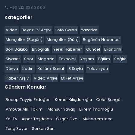
+90 212 333 33 00
Kategoriler
Video
Beyaz TV Arşivi
Foto Galeri
Yazarlar
Manşetler (Bugün)
Manşetler (Dün)
Bugünün Haberleri
Son Dakika
Biyografi
Yerel Haberler
Güncel
Ekonomi
Siyaset
Spor
Magazin
Teknoloji
Yaşam
Eğitim
Sağlık
Dünya
Kadın
Kültür / Sanat
3.Sayfa
Televizyon
Haber Arşivi
Video Arşivi
Etiket Arşivi
Gündem Konular
Recep Tayyip Erdoğan
Kemal Kılıçdaroğlu
Celal Şengör
Ampute Milli Takımı
Mansur Yavaş
Ekrem İmamoğlu
Yol TV
Alper Taşdelen
Özgür Özel
Muharrem İnce
Tunç Soyer
Serkan Sarı