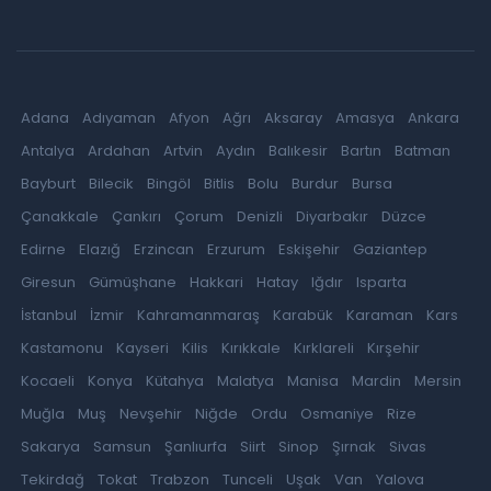
Adana
Adıyaman
Afyon
Ağrı
Aksaray
Amasya
Ankara
Antalya
Ardahan
Artvin
Aydın
Balıkesir
Bartın
Batman
Bayburt
Bilecik
Bingöl
Bitlis
Bolu
Burdur
Bursa
Çanakkale
Çankırı
Çorum
Denizli
Diyarbakır
Düzce
Edirne
Elazığ
Erzincan
Erzurum
Eskişehir
Gaziantep
Giresun
Gümüşhane
Hakkari
Hatay
Iğdır
Isparta
İstanbul
İzmir
Kahramanmaraş
Karabük
Karaman
Kars
Kastamonu
Kayseri
Kilis
Kırıkkale
Kırklareli
Kırşehir
Kocaeli
Konya
Kütahya
Malatya
Manisa
Mardin
Mersin
Muğla
Muş
Nevşehir
Niğde
Ordu
Osmaniye
Rize
Sakarya
Samsun
Şanlıurfa
Siirt
Sinop
Şırnak
Sivas
Tekirdağ
Tokat
Trabzon
Tunceli
Uşak
Van
Yalova