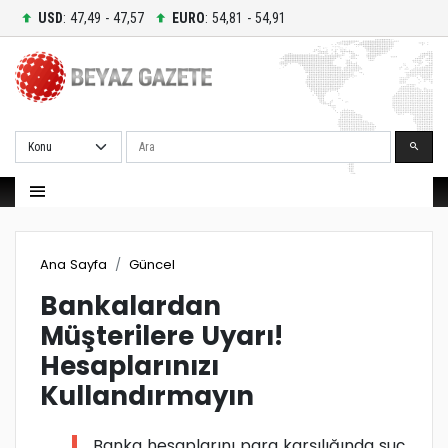
USD
: 47,49 - 47,57
EURO
: 54,81 - 54,91
Ara
Ana Sayfa
Güncel
Bankalardan
Müşterilere Uyarı!
Hesaplarınızı
Kullandırmayın
Banka hesaplarını para karşılığında suç