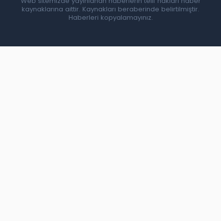
Web sitemizde yayınlanan haberlerin telif hakları haber
kaynaklarına aittir. Kaynakları beraberinde belirtilmiştir.
Haberleri kopyalamayınız.