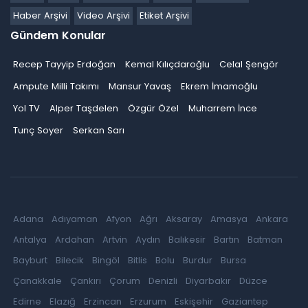
Haber Arşivi
Video Arşivi
Etiket Arşivi
Gündem Konular
Recep Tayyip Erdoğan
Kemal Kılıçdaroğlu
Celal Şengör
Ampute Milli Takımı
Mansur Yavaş
Ekrem İmamoğlu
Yol TV
Alper Taşdelen
Özgür Özel
Muharrem İnce
Tunç Soyer
Serkan Sarı
Adana
Adıyaman
Afyon
Ağrı
Aksaray
Amasya
Ankara
Antalya
Ardahan
Artvin
Aydın
Balıkesir
Bartın
Batman
Bayburt
Bilecik
Bingöl
Bitlis
Bolu
Burdur
Bursa
Çanakkale
Çankırı
Çorum
Denizli
Diyarbakır
Düzce
Edirne
Elazığ
Erzincan
Erzurum
Eskişehir
Gaziantep