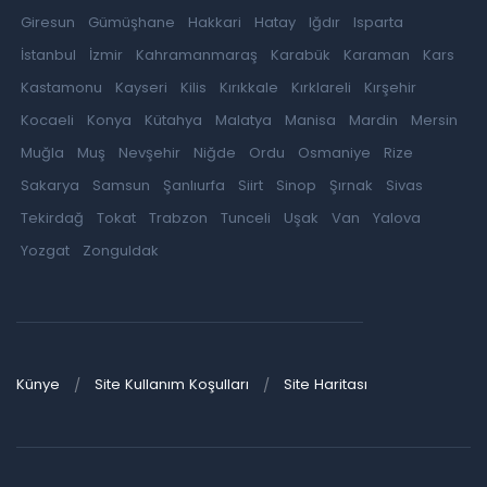
Giresun
Gümüşhane
Hakkari
Hatay
Iğdır
Isparta
İstanbul
İzmir
Kahramanmaraş
Karabük
Karaman
Kars
Kastamonu
Kayseri
Kilis
Kırıkkale
Kırklareli
Kırşehir
Kocaeli
Konya
Kütahya
Malatya
Manisa
Mardin
Mersin
Muğla
Muş
Nevşehir
Niğde
Ordu
Osmaniye
Rize
Sakarya
Samsun
Şanlıurfa
Siirt
Sinop
Şırnak
Sivas
Tekirdağ
Tokat
Trabzon
Tunceli
Uşak
Van
Yalova
Yozgat
Zonguldak
Künye
Site Kullanım Koşulları
Site Haritası