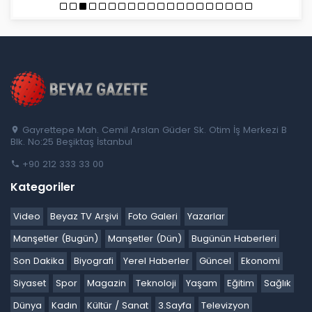
Gayrettepe Mah. Cemil Arslan Güder Sk. Otim İş Merkezi B
Blk. No:25 Beşiktaş İstanbul
+90 212 333 33 00
Kategoriler
Video
Beyaz TV Arşivi
Foto Galeri
Yazarlar
Manşetler (Bugün)
Manşetler (Dün)
Bugünün Haberleri
Son Dakika
Biyografi
Yerel Haberler
Güncel
Ekonomi
Siyaset
Spor
Magazin
Teknoloji
Yaşam
Eğitim
Sağlık
Dünya
Kadın
Kültür / Sanat
3.Sayfa
Televizyon