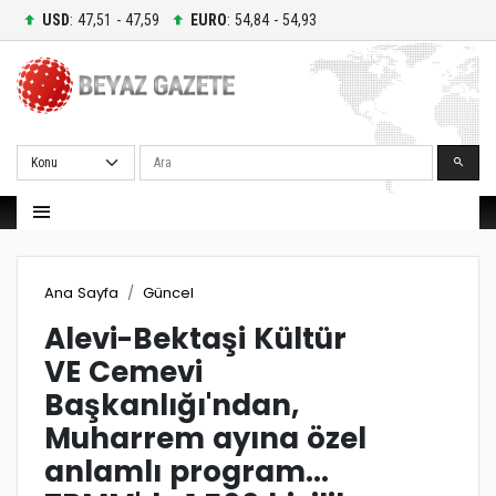
USD
: 47,51 - 47,59
EURO
: 54,84 - 54,93
Ara
Ana Sayfa
Güncel
Alevi-Bektaşi Kültür
VE Cemevi
Başkanlığı'ndan,
Muharrem ayına özel
anlamlı program...