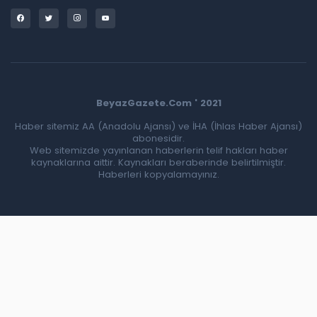
BeyazGazete.Com ' 2021
Haber sitemiz AA (Anadolu Ajansı) ve İHA (İhlas Haber Ajansı)
abonesidir.
Web sitemizde yayınlanan haberlerin telif hakları haber
kaynaklarına aittir. Kaynakları beraberinde belirtilmiştir.
Haberleri kopyalamayınız.