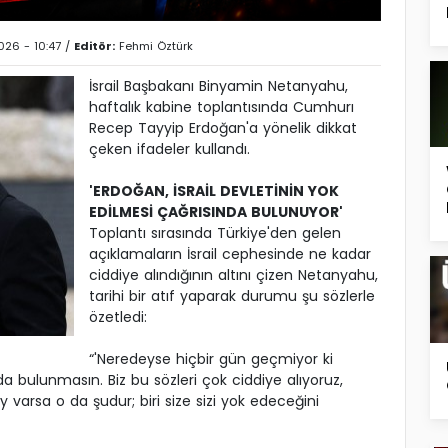
026 - 10:47 /
Editör:
Fehmi Öztürk
İsrail Başbakanı Binyamin Netanyahu,
haftalık kabine toplantısında Cumhurı
Recep Tayyip Erdoğan'a yönelik dikkat
çeken ifadeler kullandı.
'ERDOĞAN, İSRAİL DEVLETİNİN YOK
EDİLMESİ ÇAĞRISINDA BULUNUYOR'
Toplantı sırasında Türkiye'den gelen
açıklamaların İsrail cephesinde ne kadar
ciddiye alındığının altını çizen Netanyahu,
tarihi bir atıf yaparak durumu şu sözlerle
özetledi:
“'Neredeyse hiçbir gün geçmiyor ki
da bulunmasın. Biz bu sözleri çok ciddiye alıyoruz,
 varsa o da şudur; biri size sizi yok edeceğini