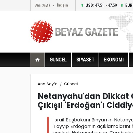
USD
: 47,51 - 47,59
EUR
Ana Sayfa
İletişim
GÜNCEL
SİYASET
EKONOMİ
Ana Sayfa
Güncel
Netanyahu'dan Dikkat
Çıkışı! 'Erdoğan'ı Ciddiy
İsrail Başbakanı Binyamin Netan
Tayyip Erdoğan’ın açıklamalarını 
söyledi. Netanyahu’nun, Cumhurbaş