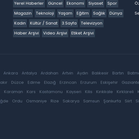
Yerel Haberler
Güncel
Ekonomi
Siyaset
Spor
Ö
Magazin
Teknoloji
Yaşam
Eğitim
Sağlık
Dünya
Se
Kadın
Kültür / Sanat
3.Sayfa
Televizyon
Haber Arşivi
Video Arşivi
Etiket Arşivi
Ankara
Antalya
Ardahan
Artvin
Aydın
Balıkesir
Bartın
Batm
akır
Düzce
Edirne
Elazığ
Erzincan
Erzurum
Eskişehir
Gaziant
k
Karaman
Kars
Kastamonu
Kayseri
Kilis
Kırıkkale
Kırklareli
iğde
Ordu
Osmaniye
Rize
Sakarya
Samsun
Şanlıurfa
Siirt
S