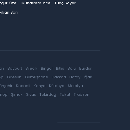
zgür Özel
Muharrem İnce
Tunç Soyer
rkan Sarı
an
Bayburt
Bilecik
Bingöl
Bitlis
Bolu
Burdur
ep
Giresun
Gümüşhane
Hakkari
Hatay
Iğdır
Kırşehir
Kocaeli
Konya
Kütahya
Malatya
inop
Şırnak
Sivas
Tekirdağ
Tokat
Trabzon