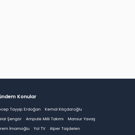
ündem Konular
ecep Tayyip Erdoğan
Kemal Kılıçdaroğlu
elal Şengör
Ampute Milli Takımı
Mansur Yavaş
krem İmamoğlu
Yol TV
Alper Taşdelen