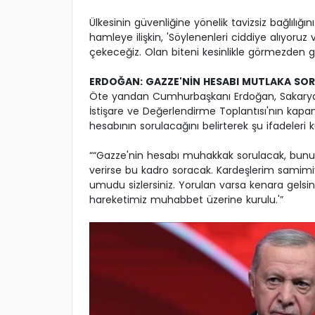
Ülkesinin güvenliğine yönelik tavizsiz bağlılığın
hamleye ilişkin, 'Söylenenleri ciddiye alıyoruz
çekeceğiz. Olan biteni kesinlikle görmezden g
ERDOĞAN: GAZZE'NİN HESABI MUTLAKA SO
Öte yandan Cumhurbaşkanı Erdoğan, Sakarya'n
İstişare ve Değerlendirme Toplantısı'nın kapa
hesabının sorulacağını belirterek şu ifadeleri k
““Gazze'nin hesabı muhakkak sorulacak, bunu 
verirse bu kadro soracak. Kardeşlerim samimi
umudu sizlersiniz. Yorulan varsa kenara gels
hareketimiz muhabbet üzerine kurulu.'”