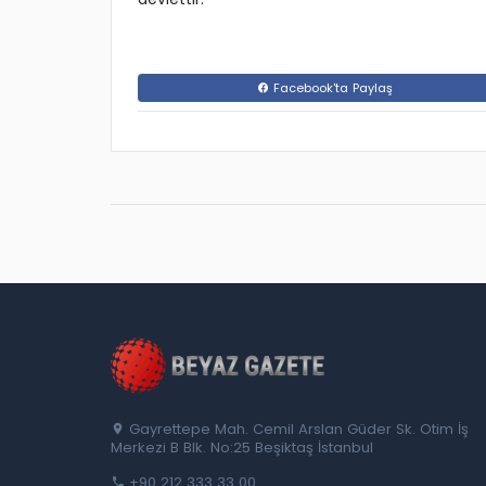
Facebook'ta Paylaş
Gayrettepe Mah. Cemil Arslan Güder Sk. Otim İş
Merkezi B Blk. No:25 Beşiktaş İstanbul
+90 212 333 33 00