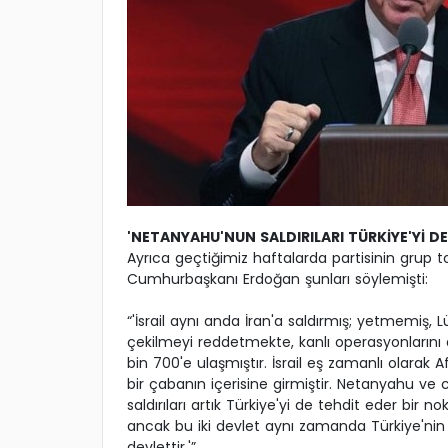
'NETANYAHU'NUN SALDIRILARI TÜRKİYE'Yİ D
Ayrıca geçtiğimiz haftalarda partisinin grup to
Cumhurbaşkanı Erdoğan şunları söylemişti:
“'İsrail aynı anda İran'a saldırmış; yetmemiş, 
çekilmeyi reddetmekte, kanlı operasyonlarını 
bin 700'e ulaşmıştır. İsrail eş zamanlı olarak Af
bir çabanın içerisine girmiştir. Netanyahu ve
saldırıları artık Türkiye'yi de tehdit eder bir n
ancak bu iki devlet aynı zamanda Türkiye'nin s
devlettir.'”