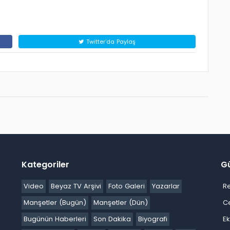
Twitter'da Paylaş
Kategoriler
G
Video
Beyaz TV Arşivi
Foto Galeri
Yazarlar
R
Manşetler (Bugün)
Manşetler (Dün)
C
Bugünün Haberleri
Son Dakika
Biyografi
E