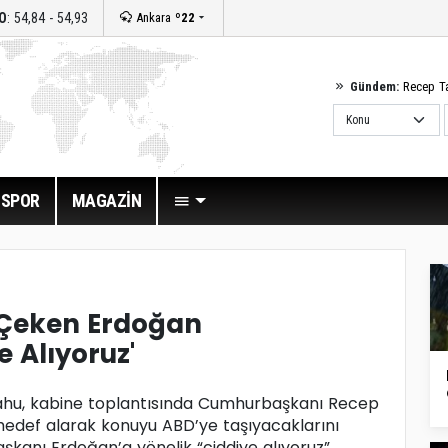
O
: 54,84 - 54,93
Ankara
º22
Gündem:
Recep T
SPOR
MAGAZİN
 Çeken Erdoğan
e Alıyoruz'
yahu, kabine toplantısında Cumhurbaşkanı Recep
hedef alarak konuyu ABD’ye taşıyacaklarını
kanı Erdoğan’a yönelik “ciddiye alıyoruz”