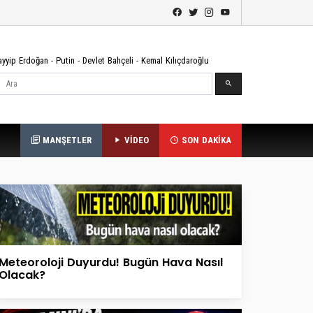
ayyip Erdoğan
-
Putin
-
Devlet Bahçeli
-
Kemal Kılıçdaroğlu
Ara
MANŞETLER
VİDEO
SON DAKİKA
Meteoroloji Duyurdu! Bugün Hava Nasıl
Olacak?