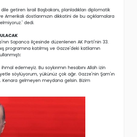
ı dile getiren İsrail Başbakanı, planladıkları diplomatik
 ve Amerikalı dostlarımızın dikkatini de bu açıklamalara
elmiyoruz.' dedi.
RULACAK
ın Sapanca ilçesinde düzenlenen AK Parti'nin 33.
nış programına katılmış ve Gazze'deki katliamın
ullanmıştı:
ihmal edemeyiz. Bu soykırımın hesabını Allah izin
yetle söylüyorum, yükünüz çok ağır. Gazze'nin Şam'ın
in. Kenara gelmeyen meydana gelsin. Bizim