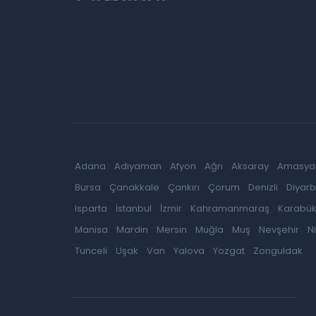
Adana
Adıyaman
Afyon
Ağrı
Aksaray
Amasya
Bursa
Çanakkale
Çankırı
Çorum
Denizli
Diyarb
Isparta
İstanbul
İzmir
Kahramanmaraş
Karabü
Manisa
Mardin
Mersin
Muğla
Muş
Nevşehir
N
Tunceli
Uşak
Van
Yalova
Yozgat
Zonguldak