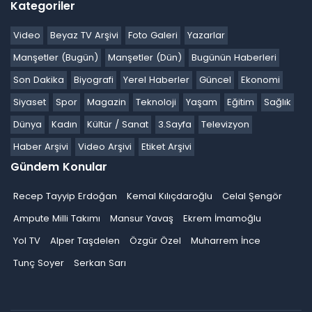
Kategoriler
Video
Beyaz TV Arşivi
Foto Galeri
Yazarlar
Manşetler (Bugün)
Manşetler (Dün)
Bugünün Haberleri
Son Dakika
Biyografi
Yerel Haberler
Güncel
Ekonomi
Siyaset
Spor
Magazin
Teknoloji
Yaşam
Eğitim
Sağlık
Dünya
Kadın
Kültür / Sanat
3.Sayfa
Televizyon
Haber Arşivi
Video Arşivi
Etiket Arşivi
Gündem Konular
Recep Tayyip Erdoğan
Kemal Kılıçdaroğlu
Celal Şengör
Ampute Milli Takımı
Mansur Yavaş
Ekrem İmamoğlu
Yol TV
Alper Taşdelen
Özgür Özel
Muharrem İnce
Tunç Soyer
Serkan Sarı