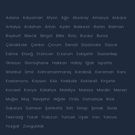
Adana
Adıyaman
Afyon
Ağrı
Aksaray
Amasya
Ankara
Antalya
Ardahan
Artvin
Aydın
Balıkesir
Bartın
Batman
Bayburt
Bilecik
Bingöl
Bitlis
Bolu
Burdur
Bursa
Çanakkale
Çankırı
Çorum
Denizli
Diyarbakır
Düzce
Edirne
Elazığ
Erzincan
Erzurum
Eskişehir
Gaziantep
Giresun
Gümüşhane
Hakkari
Hatay
Iğdır
Isparta
İstanbul
İzmir
Kahramanmaraş
Karabük
Karaman
Kars
Kastamonu
Kayseri
Kilis
Kırıkkale
Kırklareli
Kırşehir
Kocaeli
Konya
Kütahya
Malatya
Manisa
Mardin
Mersin
Muğla
Muş
Nevşehir
Niğde
Ordu
Osmaniye
Rize
Sakarya
Samsun
Şanlıurfa
Siirt
Sinop
Şırnak
Sivas
Tekirdağ
Tokat
Trabzon
Tunceli
Uşak
Van
Yalova
Yozgat
Zonguldak