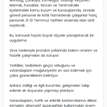
Altındağ, Çankaya, Etimesgut, Gölbaşı, Keçiören,
Mamak, Pursaklar, Sincan ve Yenimahalle
ilçelerindeki kamu kurum ve kuruluşlarında, zirvede
görevli personel ile kritik hizmetlerde çalışanlar hariç
personel, 6-12 Temmuz tarihleri arasında idari izinli
sayılacak.
Bu, kamusal hayatı büyük ölçüde yavaşlatacak bir
uygulama.
Zirve nedeniyle protokol yollarında bakım-onarım ve
hazırlık çalışmaları da sürüyor.
Yetkililer, tedbirlerin geçici olduğunu ve
vatandaşların mağduriyetini en aza indirmek için
çaba gösterdiklerini belirtiyor.
Ankara Valiliği ve ilgili kurumlar, gelişmeleri takip
ederek ek duyurular yapmayı planlıyor.
Vatandaşların, trafik ve etkinlik kısıtlamalarına dikkat
etmeleri, alternatif güzergahları kullanmaları önem