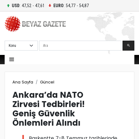
USD
: 47,52 - 47,61
EURO
: 54,77 - 54,87
Ara
Ana Sayfa
Güncel
Ankara’da NATO
Zirvesi Tedbirleri!
Geniş Güvenlik
Önlemleri Alındı
Başkentte 7-8 Temmuz tarihlerinde