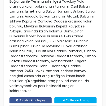
Bağlantısı ile Yenimahalle İlçesi Yuvaköy Yolu
arasında kalan bölümünün tamamı, Özal Bulvarı
tamamı, İsmet İnönü Bulvarı tamamı, Ankara Bulvarı
tamamı, Anadolu Bulvarı tamamı, Atatürk Bulvarının
Sıhhiye Köprü ile Çankaya Caddesi arasında kalan
bölümü, Mevlana Bulvarının Kepekli Kavşak ile
Akköprü arasında kalan bölümü, Dumlupınar
Bulvarının İsmet İnönü Bulvarı ile 1596 Cadde
arasında kalan bölümü, 1071 Malazgirt Bulvarının
Dumlupınar Bulvarı ile Mevlana Bulvarı arasında
kalan bölümü, Türk Kızılayı Caddesi tamamı, Cinnah
Caddesi tamamı, Çankaya Caddesi tamamı, Simon
Bolivar Caddesi tamamı, Rabindranath Tagore
Caddesi tamamı, John F. Kennedy Caddesi
tamamı, 2453. Sokak tamamı, sadece konvoy
geçişleri esnasında araç trafiğine kapatılacak,
belirtilen güzergahlara araç park edilmesine izin
verilmeyecek ve park halindeki araçlar
kaldırılacaktır.
Facebook'ta Paylaş
Twitter'da Paylaş