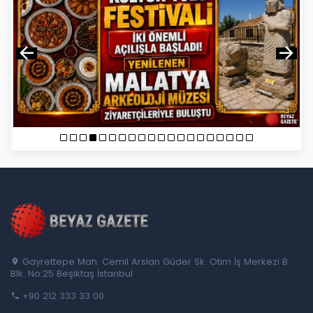
Gayrettepe Mah. Cemil Arslan Güder Sk. Otim İş Merkezi B
Blk. No:25 Beşiktaş İstanbul
+90 212 333 33 00