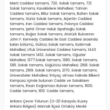
Marti Caddesi tamamı, 720. Sokak tamamı, 721.
Sokak tamamı, Kavaklıdere Mahallesi; Tahran
Caddesi tamamı, Billur Sokak tamamı, Bülten Sokak
tamamı, Güniz Sokak tamamı, Arjantin Caddesi
tamamı, İran Caddesi tamamı, Polonya Caddesi
tamamı, Şehit Ömer Haluk Sipahioğlu Sokak
tamamı, Boğaz Sokak tamamı, Atatürk Bulvarının
John F. Kennedy Caddesi ile Esat Caddesi arasında
kalan bölümü, Gülözü Sokak tamamı, Kızılırmak
Mahallesi; Ufuk Üniversitesi Caddesi tamamı, 1443.
Sokak tamamı 1452. Sokak tamamı, Oğuzlar
Mahallesi; 1377.Sokak tamamı, 1380. Sokak tamamı,
1381. Sokak tamamı, Söğütözü Mahallesi; 2168. Sokak
tamamı, 2169. Sokak tamamı, 2170. Sokak tamamı;
Üniversiteler Mahallesi; ihtiyaç olması halinde Bilkent
Kampüsü içinde bulunan Cadde ve Sokakların
tamamı, İhsan Doğramacı Bulvarı tamamı, 1600.
Cadde tamamı, 1613. Cadde tamamı,
Ankara Çevre Yolunun (O-20 Karayolu Kuzey
Ankara Bölgesi) Mamak İlçesi Ortaköy Mevkii