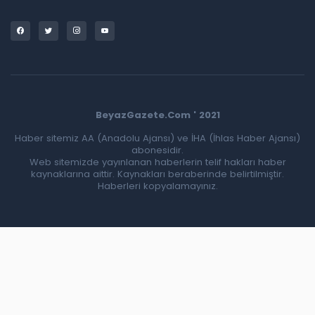
BeyazGazete.Com ' 2021
Haber sitemiz AA (Anadolu Ajansı) ve İHA (İhlas Haber Ajansı)
abonesidir.
Web sitemizde yayınlanan haberlerin telif hakları haber
kaynaklarına aittir. Kaynakları beraberinde belirtilmiştir.
Haberleri kopyalamayınız.