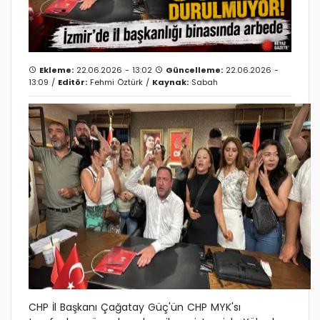
Ekleme:
22.06.2026 - 13:02
Güncelleme:
22.06.2026 -
13:09 /
Editör:
Fehmi Öztürk
/
Kaynak:
Sabah
CHP İl Başkanı Çağatay Güç'ün CHP MYK'sı