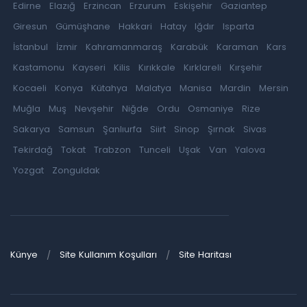
Edirne
Elazığ
Erzincan
Erzurum
Eskişehir
Gaziantep
Giresun
Gümüşhane
Hakkari
Hatay
Iğdır
Isparta
İstanbul
İzmir
Kahramanmaraş
Karabük
Karaman
Kars
Kastamonu
Kayseri
Kilis
Kırıkkale
Kırklareli
Kırşehir
Kocaeli
Konya
Kütahya
Malatya
Manisa
Mardin
Mersin
Muğla
Muş
Nevşehir
Niğde
Ordu
Osmaniye
Rize
Sakarya
Samsun
Şanlıurfa
Siirt
Sinop
Şırnak
Sivas
Tekirdağ
Tokat
Trabzon
Tunceli
Uşak
Van
Yalova
Yozgat
Zonguldak
Künye
Site Kullanım Koşulları
Site Haritası