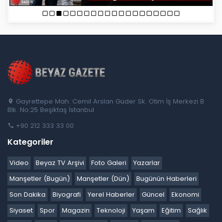
Gayrettepe Mah. Cemil Arslan Güder Sk. Otim İş Merkezi B
Blk. No:25 Beşiktaş İstanbul
+90 212 333 33 00
Kategoriler
Video
Beyaz TV Arşivi
Foto Galeri
Yazarlar
Manşetler (Bugün)
Manşetler (Dün)
Bugünün Haberleri
Son Dakika
Biyografi
Yerel Haberler
Güncel
Ekonomi
Siyaset
Spor
Magazin
Teknoloji
Yaşam
Eğitim
Sağlık