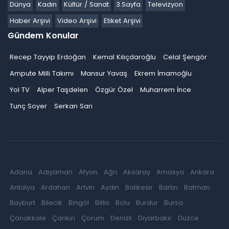
Dünya
Kadın
Kültür / Sanat
3.Sayfa
Televizyon
Haber Arşivi
Video Arşivi
Etiket Arşivi
Gündem Konular
Recep Tayyip Erdoğan
Kemal Kılıçdaroğlu
Celal Şengör
Ampute Milli Takımı
Mansur Yavaş
Ekrem İmamoğlu
Yol TV
Alper Taşdelen
Özgür Özel
Muharrem İnce
Tunç Soyer
Serkan Sarı
Adana
Adıyaman
Afyon
Ağrı
Aksaray
Amasya
Ankara
Antalya
Ardahan
Artvin
Aydın
Balıkesir
Bartın
Batman
Bayburt
Bilecik
Bingöl
Bitlis
Bolu
Burdur
Bursa
Çanakkale
Çankırı
Çorum
Denizli
Diyarbakır
Düzce