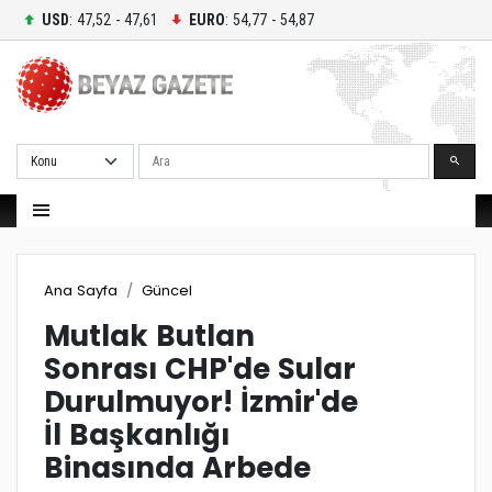
USD
: 47,52 - 47,61
EURO
: 54,77 - 54,87
Ara
Ana Sayfa
Güncel
Mutlak Butlan
Sonrası CHP'de Sular
Durulmuyor! İzmir'de
İl Başkanlığı
Binasında Arbede