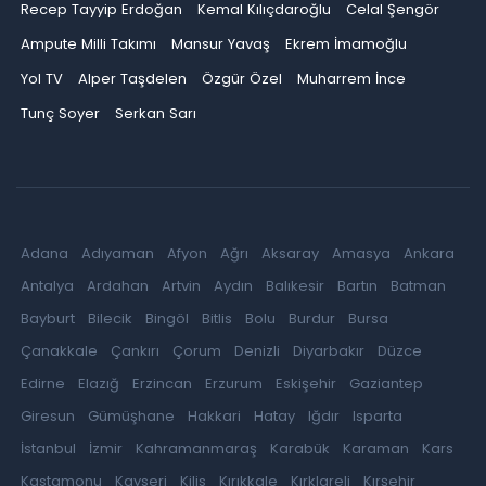
Recep Tayyip Erdoğan
Kemal Kılıçdaroğlu
Celal Şengör
Ampute Milli Takımı
Mansur Yavaş
Ekrem İmamoğlu
Yol TV
Alper Taşdelen
Özgür Özel
Muharrem İnce
Tunç Soyer
Serkan Sarı
Adana
Adıyaman
Afyon
Ağrı
Aksaray
Amasya
Ankara
Antalya
Ardahan
Artvin
Aydın
Balıkesir
Bartın
Batman
Bayburt
Bilecik
Bingöl
Bitlis
Bolu
Burdur
Bursa
Çanakkale
Çankırı
Çorum
Denizli
Diyarbakır
Düzce
Edirne
Elazığ
Erzincan
Erzurum
Eskişehir
Gaziantep
Giresun
Gümüşhane
Hakkari
Hatay
Iğdır
Isparta
İstanbul
İzmir
Kahramanmaraş
Karabük
Karaman
Kars
Kastamonu
Kayseri
Kilis
Kırıkkale
Kırklareli
Kırşehir