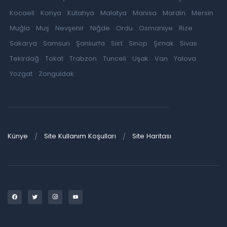
Kocaeli
Konya
Kütahya
Malatya
Manisa
Mardin
Mersin
Muğla
Muş
Nevşehir
Niğde
Ordu
Osmaniye
Rize
Sakarya
Samsun
Şanlıurfa
Siirt
Sinop
Şırnak
Sivas
Tekirdağ
Tokat
Trabzon
Tunceli
Uşak
Van
Yalova
Yozgat
Zonguldak
Künye
Site Kullanım Koşulları
Site Haritası