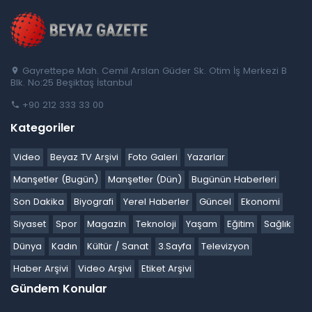
Gayrettepe Mah. Cemil Arslan Güder Sk. Otim İş Merkezi B
Blk. No:25 Beşiktaş İstanbul
+90 212 333 33 00
Kategoriler
Video
Beyaz TV Arşivi
Foto Galeri
Yazarlar
Manşetler (Bugün)
Manşetler (Dün)
Bugünün Haberleri
Son Dakika
Biyografi
Yerel Haberler
Güncel
Ekonomi
Siyaset
Spor
Magazin
Teknoloji
Yaşam
Eğitim
Sağlık
Dünya
Kadın
Kültür / Sanat
3.Sayfa
Televizyon
Haber Arşivi
Video Arşivi
Etiket Arşivi
Gündem Konular