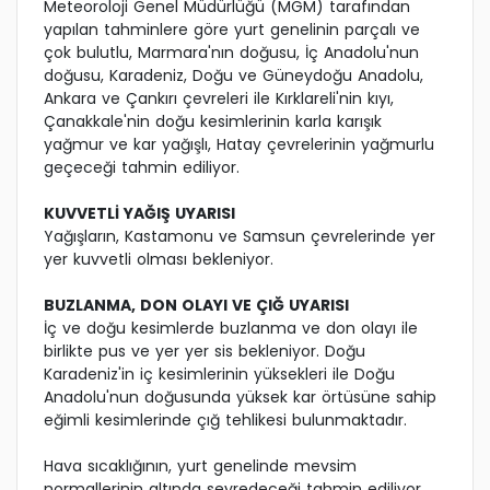
Meteoroloji Genel Müdürlüğü (MGM) tarafından
yapılan tahminlere göre yurt genelinin parçalı ve
çok bulutlu, Marmara'nın doğusu, İç Anadolu'nun
doğusu, Karadeniz, Doğu ve Güneydoğu Anadolu,
Ankara ve Çankırı çevreleri ile Kırklareli'nin kıyı,
Çanakkale'nin doğu kesimlerinin karla karışık
yağmur ve kar yağışlı, Hatay çevrelerinin yağmurlu
geçeceği tahmin ediliyor.
KUVVETLİ YAĞIŞ UYARISI
Yağışların, Kastamonu ve Samsun çevrelerinde yer
yer kuvvetli olması bekleniyor.
BUZLANMA, DON OLAYI VE ÇIĞ UYARISI
İç ve doğu kesimlerde buzlanma ve don olayı ile
birlikte pus ve yer yer sis bekleniyor. Doğu
Karadeniz'in iç kesimlerinin yüksekleri ile Doğu
Anadolu'nun doğusunda yüksek kar örtüsüne sahip
eğimli kesimlerinde çığ tehlikesi bulunmaktadır.
Hava sıcaklığının, yurt genelinde mevsim
normallerinin altında seyredeceği tahmin ediliyor.