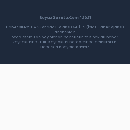
BeyazGazete.Com ' 2021
Haber sitemiz AA (Anadolu Ajansı) ve İHA (İhlas Haber Ajansı)
abonesidir.
Web sitemizde yayınlanan haberlerin telif hakları haber
kaynaklarına aittir. Kaynakları beraberinde belirtilmiştir.
Haberleri kopyalamayınız.